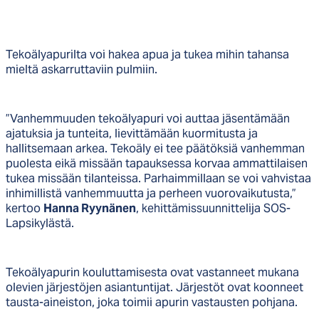
Tekoälyapurilta voi hakea apua ja tukea mihin tahansa
mieltä askarruttaviin pulmiin.
”Vanhemmuuden tekoälyapuri voi auttaa jäsentämään
ajatuksia ja tunteita, lievittämään kuormitusta ja
hallitsemaan arkea. Tekoäly ei tee päätöksiä vanhemman
puolesta eikä missään tapauksessa korvaa ammattilaisen
tukea missään tilanteissa. Parhaimmillaan se voi vahvistaa
inhimillistä vanhemmuutta ja perheen vuorovaikutusta,”
kertoo
Hanna Ryynänen
, kehittämissuunnittelija SOS-
Lapsikylästä.
Tekoälyapurin kouluttamisesta ovat vastanneet mukana
olevien järjestöjen asiantuntijat. Järjestöt ovat koonneet
tausta-aineiston, joka toimii apurin vastausten pohjana.