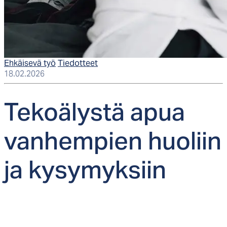
Ehkäisevä työ
Tiedotteet
18.02.2026
Te­koä­lys­tä apua
van­hem­pien huo­liin
ja ky­sy­myk­siin