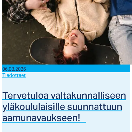
06.08.2026
Tiedotteet
Ter­ve­tu­loa val­ta­kun­nal­li­seen
ylä­kou­lu­lai­sil­le suun­nat­tuun
aa­mu­na­vauk­seen!