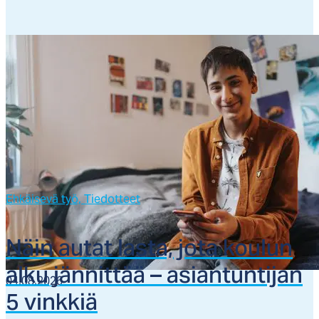
Ehkäisevä työ,
Tiedotteet
Näin au­tat las­ta, jo­ta kou­lun
al­ku jän­nit­tää – asian­tun­ti­jan
04.08.2026
5 vink­kiä