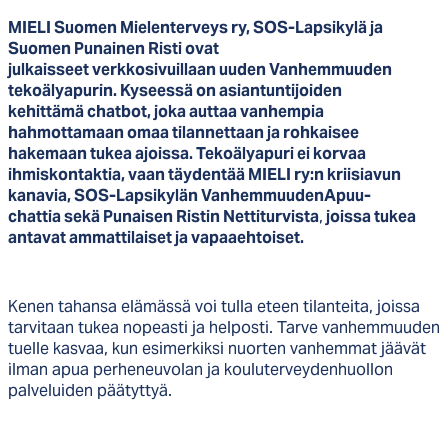
MIELI Suomen Mielenterveys ry, SOS-Lapsikylä ja
Suomen Punainen Risti ovat
julkaisseet verkkosivuillaan uuden Vanhemmuuden
tekoälyapurin. Kyseessä on asiantuntijoiden
kehittämä chatbot, joka auttaa vanhempia
hahmottamaan omaa tilannettaan ja rohkaisee
hakemaan tukea ajoissa. Tekoälyapuri ei korvaa
ihmiskontaktia, vaan täydentää MIELI ry:n kriisiavun
kanavia, SOS-Lapsikylän VanhemmuudenApuu-
chattia sekä Punaisen Ristin Nettiturvista
,
joissa tukea
antavat ammattilaiset ja vapaaehtoiset.
Kenen tahansa elämässä voi tulla eteen tilanteita, joissa
tarvitaan tukea nopeasti ja helposti. Tarve vanhemmuuden
tuelle kasvaa, kun esimerkiksi nuorten vanhemmat jäävät
ilman apua perheneuvolan ja kouluterveydenhuollon
palveluiden päätyttyä.