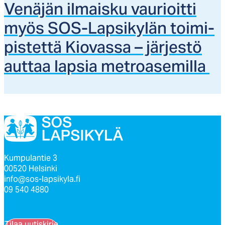
Ve­nä­jän il­mais­ku vau­rioit­ti
myös SOS-Lap­si­ky­län toi­mi­
pis­tet­tä Kio­vas­sa – jär­jes­tö
aut­taa lap­sia met­roa­se­mil­la
Kumpulantie 3
00520 Helsinki
info@sos-lapsikyla.fi
09 540 4880
Tilaa uutiskirje