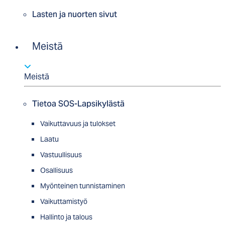
Lasten ja nuorten sivut
Meistä
Meistä
Tietoa SOS-Lapsikylästä
Vaikuttavuus ja tulokset
Laatu
Vastuullisuus
Osallisuus
Myön­tei­nen tun­nis­ta­minen
Vaikuttamistyö
Hallinto ja talous