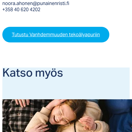
noora.ahonen@punainenristi.fi
+358 40 620 4202
Tutustu Vanhdemmuuden tekoälyapuriin
Kat­so myös