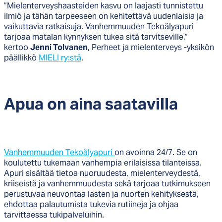
”Mielenterveyshaasteiden kasvu on laajasti tunnistettu
ilmiö ja tähän tarpeeseen on kehitettävä uudenlaisia ja
vaikuttavia ratkaisuja. Vanhemmuuden Tekoälyapuri
tarjoaa matalan kynnyksen tukea sitä tarvitseville,”
kertoo
Jenni Tolvanen
, Perheet ja mielenterveys -yksikön
päällikkö
MIELI ry:stä
.
Apua on ai­na saa­ta­vil­la
Vanhemmuuden Tekoälyapuri
on avoinna 24/7. Se on
koulutettu tukemaan vanhempia erilaisissa tilanteissa.
Apuri sisältää tietoa nuoruudesta, mielenterveydestä,
kriiseistä ja vanhemmuudesta sekä tarjoaa tutkimukseen
perustuvaa neuvontaa lasten ja nuorten kehityksestä,
ehdottaa palautumista tukevia rutiineja ja ohjaa
tarvittaessa tukipalveluihin.