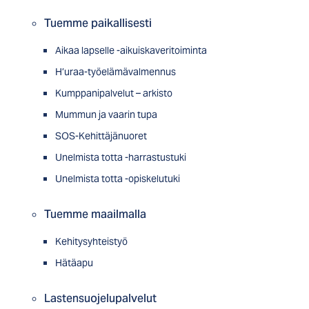
Tuemme paikallisesti
Aikaa lapselle -aikuiskaveritoiminta
H’uraa-työelämävalmennus
Kumppanipalvelut – arkisto
Mummun ja vaarin tupa
SOS-Kehittäjänuoret
Unelmista totta -harrastustuki
Unelmista totta -opiskelutuki
Tuemme maailmalla
Kehitysyhteistyö
Hätäapu
Lastensuojelupalvelut