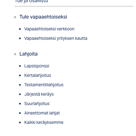
Tue ja osallistu
Tule vapaaehtoiseksi
Vapaaehtoiseksi verkkoon
Vapaaehtoiseksi yrityksen kautta
Lahjoita
Lapsisponssi
Kertalahjoitus
Testamenttilahjoitus
Järjestä keräys
Suurlahjoitus
Aineettomat lahjat
Kaikki keräyksemme