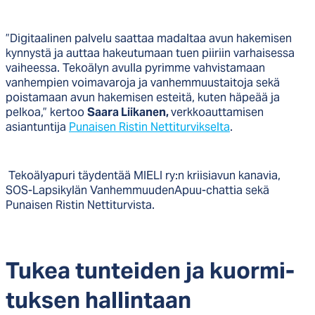
”Digitaalinen palvelu saattaa madaltaa avun hakemisen
kynnystä ja auttaa hakeutumaan tuen piiriin varhaisessa
vaiheessa. Tekoälyn avulla pyrimme vahvistamaan
vanhempien voimavaroja ja vanhemmuustaitoja sekä
poistamaan avun hakemisen esteitä, kuten häpeää ja
pelkoa,” kertoo
Saara Liikanen,
verkkoauttamisen
asiantuntija
Punaisen Ristin Nettiturvikselta
.
Tekoälyapuri täydentää MIELI ry:n kriisiavun kanavia,
SOS-Lapsikylän VanhemmuudenApuu-chattia sekä
Punaisen Ristin Nettiturvista.
Tu­kea tun­tei­den ja kuor­mi­
tuk­sen hal­lin­taan