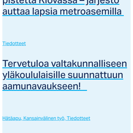
pis­tet­tä Kio­vas­sa – jär­jes­tö
aut­taa lap­sia met­roa­se­mil­la
Tiedotteet
Ter­ve­tu­loa val­ta­kun­nal­li­seen
ylä­kou­lu­lai­sil­le suun­nat­tuun
aa­mu­na­vauk­seen!
Hätäapu,
Kansainvälinen työ,
Tiedotteet