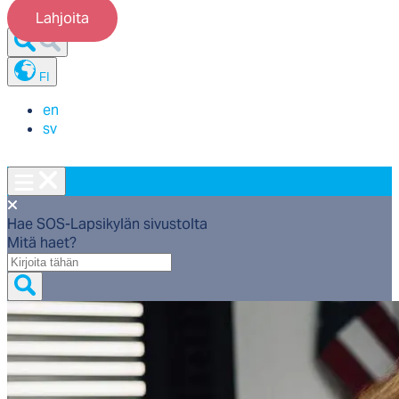
Lahjoita
FI
en
sv
Hae SOS-Lapsikylän sivustolta
Mitä haet?
Mitä
haet?