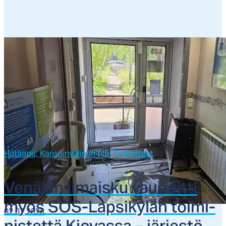
Hätäapu,
Kansainvälinen työ,
Tiedotteet
Ve­nä­jän il­mais­ku vau­rioit­ti
myös SOS-Lap­si­ky­län toi­mi­
02.07.2026