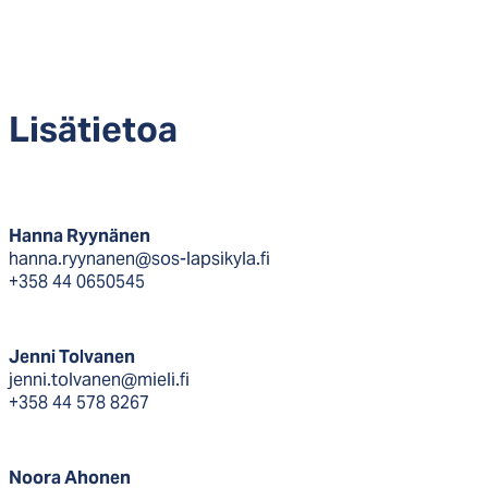
Li­sä­tie­toa
Hanna Ryynänen
hanna.ryynanen@sos-lapsikyla.fi
+358 44 0650545
Jenni Tolvanen
jenni.tolvanen@mieli.fi
+358 44 578 8267
Noora Ahonen