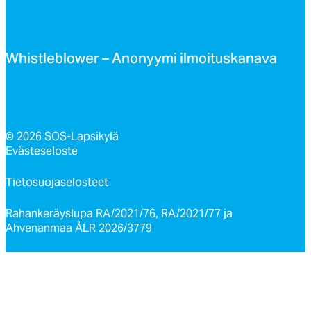
Whist­leb­lo­wer – Ano­nyy­mi il­moi­tus­ka­na­va
© 2026 SOS-Lapsikylä
Evästeseloste
Tietosuojaselosteet
Rahankeräyslupa RA/2021/76, RA/2021/77 ja
Ahvenanmaa ÅLR 2026/3779