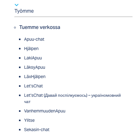
Työmme
Tuemme verkossa
Apuu-chat
Hjälpen
LakiApuu
LäksyApuu
LäxHjälpen
Let’sChat
Let’sChat (Давай поспілкуємось) – україномовний
чат
VanhemmuudenApuu
Ylitse
Sekasin-chat