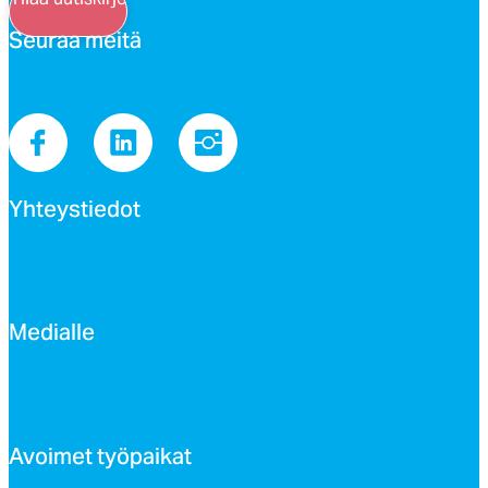
Seu­raa mei­tä
Yh­teys­tie­dot
Me­dial­le
Avoi­met työ­pai­kat