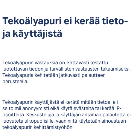
Te­koä­lya­pu­ri ei ke­rää tie­to­
ja käyt­tä­jis­tä
Tekoälyapurin vastauksia on kattavasti testattu
luotettavan tiedon ja turvallisten vastausten takaamiseksi.
Tekoälyapuria kehitetään jatkuvasti palautteen
perusteella.
Tekoälyapurin käyttäjästä ei kerätä mitään tietoa, eli
se toimii anonyymisti eikä käytä evästeitä tai kerää IP-
osoitteita. Keskusteluja ja käyttäjän antamaa palautetta ei
luovuteta ulkopuolisille, vaan niitä käytetään ainoastaan
tekoälyapurin kehittämistyöhön.