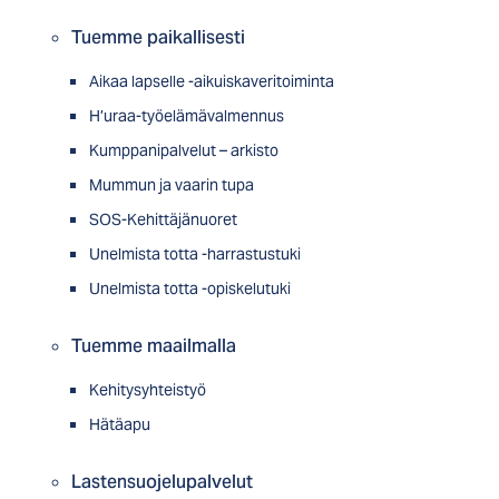
Tuemme paikallisesti
Aikaa lapselle -aikuiskaveritoiminta
H’uraa-työelämävalmennus
Kumppanipalvelut – arkisto
Mummun ja vaarin tupa
SOS-Kehittäjänuoret
Unelmista totta -harrastustuki
Unelmista totta -opiskelutuki
Tuemme maailmalla
Kehitysyhteistyö
Hätäapu
Lastensuojelupalvelut