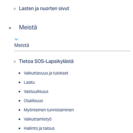
Lasten ja nuorten sivut
Meistä
Meistä
Tietoa SOS-Lapsikylästä
Vaikuttavuus ja tulokset
Laatu
Vastuullisuus
Osallisuus
Myön­tei­nen tun­nis­ta­minen
Vaikuttamistyö
Hallinto ja talous