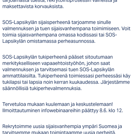
tarjoamasta tuesta, rekrytointiprosessin vaiheista ja
maksettavista korvauksista.
SOS-Lapsikylän sijaisperheenä tarjoamme sinulle
valmennuksen ja tuen sijaisvanhempana toimimiseen. Voit
toimia sijaisvanhempana omassa kodissasi tai SOS-
Lapsikylän omistamassa perheasunnossa.
SOS-Lapsikylän tukiperheenä pääset sitoutumaan
merkitykselliseen vapaaehtoistyöhön, johon saat
valmennuksen ja tarvitsemasi tuen SOS-Lapsikylän
ammattilaisilta. Tukiperheenä toimiessasi perheessäsi käy
tukilapsi tai lapsia noin kerran kuukaudessa. Järjestämme
säännöllisiä tukiperhevalmennuksia.
Tervetuloa mukaan kuulemaan ja keskustelemaan!
Ilmoittautuminen infowebinaareihin päättyy 8.6. klo 12.
Rekrytoimme uusia sijaisvanhempia ympäri Suomea ja
tarvitsemme mukaan toimintaamme uusia perheitä.