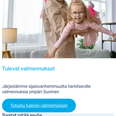
Tu­le­vat val­men­nuk­set
Järjestämme sijaisvanhemmuutta harkitseville
valmennuksia ympäri Suomen
Tutustu tuleviin valmennuksiin
Saa­tat pi­tää myös