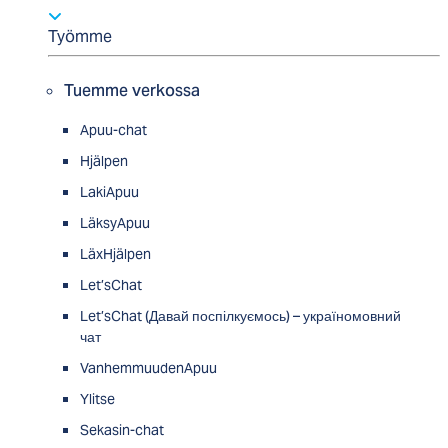
Työmme
Tuemme verkossa
Apuu-chat
Hjälpen
LakiApuu
LäksyApuu
LäxHjälpen
Let’sChat
Let’sChat (Давай поспілкуємось) – україномовний
чат
VanhemmuudenApuu
Ylitse
Sekasin-chat