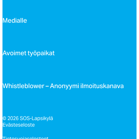
Me­dial­le
Avoi­met työ­pai­kat
Whist­leb­lo­wer – Ano­nyy­mi il­moi­tus­ka­na­va
© 2026 SOS-Lapsikylä
Evästeseloste
Tietosuojaselosteet