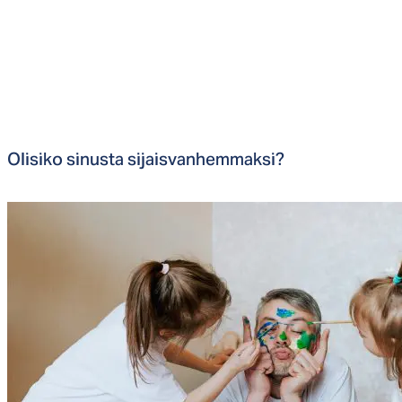
Oli­si­ko si­nus­ta si­jais­van­hem­mak­si?