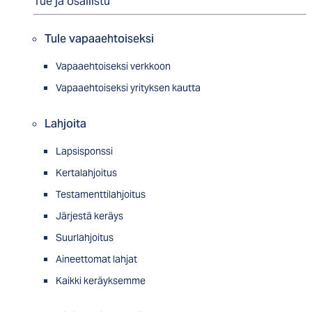
Tue ja osallistu
Tule vapaaehtoiseksi
Vapaaehtoiseksi verkkoon
Vapaaehtoiseksi yrityksen kautta
Lahjoita
Lapsisponssi
Kertalahjoitus
Testamenttilahjoitus
Järjestä keräys
Suurlahjoitus
Aineettomat lahjat
Kaikki keräyksemme