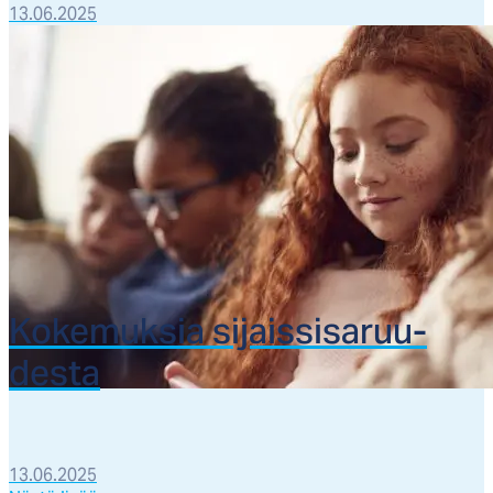
13.06.2025
Ko­ke­muk­sia si­jais­si­sa­ruu­
des­ta
13.06.2025