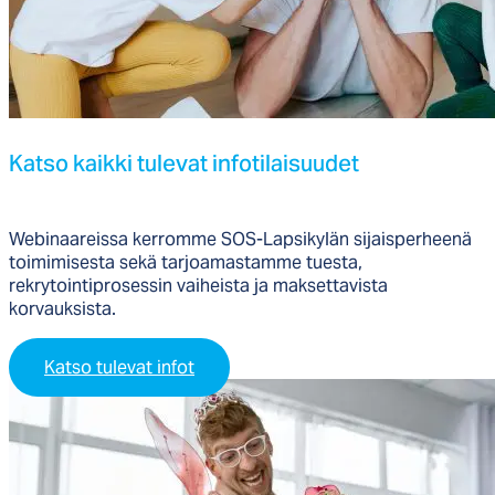
Kat­so kaik­ki tu­le­vat in­fo­ti­lai­suu­det
Webinaareissa kerromme SOS-Lapsikylän sijaisperheenä
toimimisesta sekä tarjoamastamme tuesta,
rekrytointiprosessin vaiheista ja maksettavista
korvauksista.
Katso tulevat infot