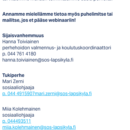
Annamme mielellämme tietoa myös puhelimitse tai
mailitse, jos et pääse webinaariin!
Sijaisvanhemmuus
Hanna Toiviainen
perhehoidon valmennus- ja koulutuskoordinaattori
p. 044 761 4180
hanna.toiviainen@sos-lapsikyla.fi
Tukiperhe
Mari Zerni
sosiaaliohjaaja
p. 044 4915907
mari.zerni@sos-lapsikyla.fi
Miia Kolehmainen
sosiaaliohjaaja
p. 044493511
miia.kolehmainen@sos-lapsikyla.fi