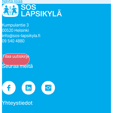
Näytä lisää
Kumpulantie 3
00520 Helsinki
info@sos-lapsikyla.fi
09 540 4880
Tilaa uutiskirje
Seu­raa mei­tä
Yh­teys­tie­dot