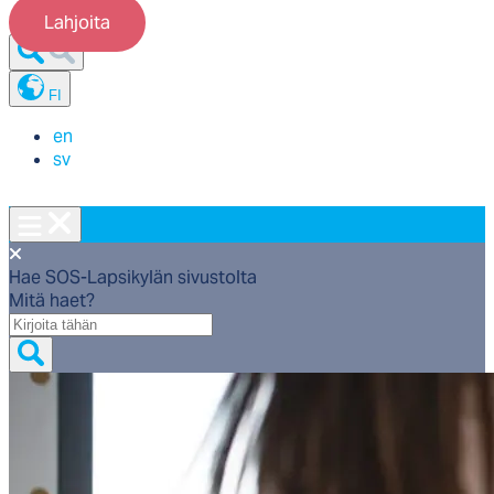
Lahjoita
FI
en
sv
Hae SOS-Lapsikylän sivustolta
Mitä haet?
Mitä
haet?