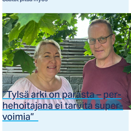
”Tyl­sä ar­ki on pa­ras­ta – per­
he­hoi­ta­ja­na ei tar­vi­ta su­per­
voi­mia”