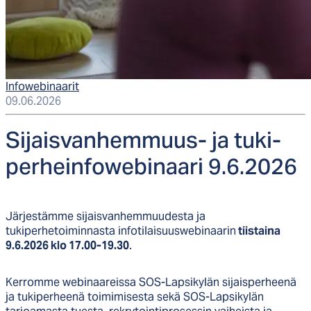
Infowebinaarit
09.06.2026
Si­jais­van­hem­muus- ja tu­ki­
per­hein­fo­we­bi­naa­ri 9.6.2026
Järjestämme sijaisvanhemmuudesta ja
tukiperhetoiminnasta infotilaisuuswebinaarin
tiistaina
9.6.2026 klo 17.00-19.30
.
Kerromme webinaareissa SOS-Lapsikylän sijaisperheenä
ja tukiperheenä toimimisesta sekä SOS-Lapsikylän