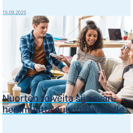
15.09.2025
Nuor­ten toi­vei­ta si­jais­van­
hem­muut­ta suun­nit­te­le­val­le