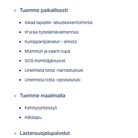
Tuemme paikallisesti
Aikaa lapselle -aikuiskaveritoiminta
H’uraa-työelämävalmennus
Kumppanipalvelut – arkisto
Mummun ja vaarin tupa
SOS-Kehittäjänuoret
Unelmista totta -harrastustuki
Unelmista totta -opiskelutuki
Tuemme maailmalla
Kehitysyhteistyö
Hätäapu
Lastensuojelupalvelut