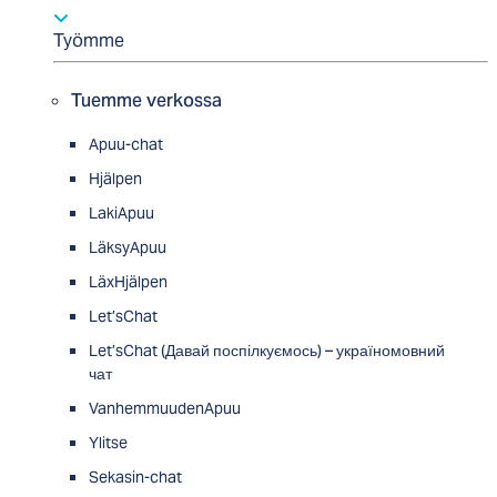
Työmme
Tuemme verkossa
Apuu-chat
Hjälpen
LakiApuu
LäksyApuu
LäxHjälpen
Let’sChat
Let’sChat (Давай поспілкуємось) – україномовний
чат
VanhemmuudenApuu
Ylitse
Sekasin-chat