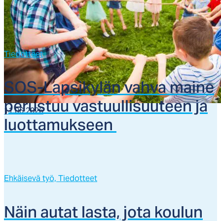
Tiedotteet
SOS-Lap­si­ky­län vah­va mai­ne
pe­rus­tuu vas­tuul­li­suu­teen ja
11.06.2026
luot­ta­muk­seen
Ehkäisevä työ,
Tiedotteet
Näin au­tat las­ta, jo­ta kou­lun