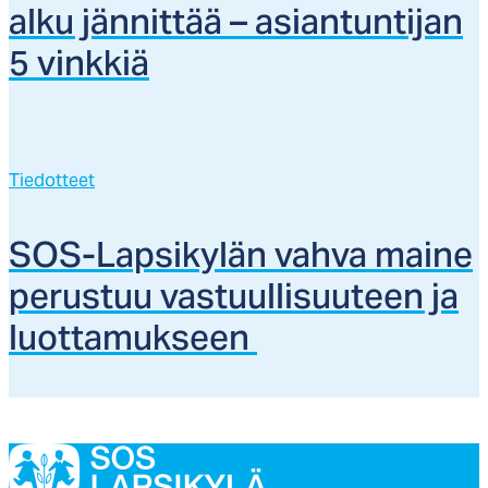
al­ku jän­nit­tää – asian­tun­ti­jan
5 vink­kiä
Tiedotteet
SOS-Lap­si­ky­län vah­va mai­ne
pe­rus­tuu vas­tuul­li­suu­teen ja
luot­ta­muk­seen