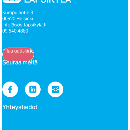
Kumpulantie 3
00520 Helsinki
info@sos-lapsikyla.fi
09 540 4880
Tilaa uutiskirje
Seu­raa mei­tä
Yh­teys­tie­dot