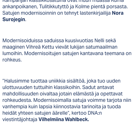
Kampanjan klassikkosatuina ovat muun muassa Ruma
ankanpoikanen, Tulitikkutyttö ja Kolme pientä porsasta.
Satujen modernisoinnin on tehnyt lastenkirjailija
Nora
Surojegin
.
Modernisoiduissa saduissa kuusivuotias Nelli sekä
maaginen Vihreä Kettu vievät lukijan satumaailman
lumoihin. Modernisoitujen satujen kantavana teemana on
rohkeus.
”Halusimme tuottaa uniikkia sisältöä, joka tuo uuden
ulottuvuuden tuttuihin klassikoihin. Sadut antavat
mahdollisuuden oivaltaa jotain elämästä ja opettavat
rohkeudesta. Modernisoimalla satuja voimme tarjota niin
vanhempia kuin lapsia kiinnostavia tarinoita ja tuoda
heidät yhteen satujen äärelle”, kertoo DNA:n
viestintäjohtaja
Vilhelmiina Wahlbeck.