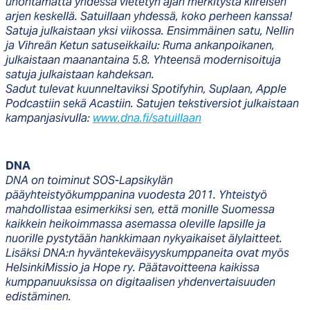
unohtamatta yhdessä vietetyn ajan merkitystä kiireisen
arjen keskellä. Satuillaan yhdessä, koko perheen kanssa!
Satuja julkaistaan yksi viikossa. Ensimmäinen satu, Nellin
ja Vihreän Ketun satuseikkailu: Ruma ankanpoikanen,
julkaistaan maanantaina 5.8. Yhteensä modernisoituja
satuja julkaistaan kahdeksan.
Sadut tulevat kuunneltaviksi Spotifyhin, Suplaan, Apple
Podcastiin sekä Acastiin. Satujen tekstiversiot julkaistaan
kampanjasivulla:
www.dna.fi/satuillaan
DNA
DNA on toiminut SOS-Lapsikylän
pääyhteistyökumppanina vuodesta 2011. Yhteistyö
mahdollistaa esimerkiksi sen, että monille Suomessa
kaikkein heikoimmassa asemassa oleville lapsille ja
nuorille pystytään hankkimaan nykyaikaiset älylaitteet.
Lisäksi DNA:n hyväntekeväisyyskumppaneita ovat myös
HelsinkiMissio ja Hope ry. Päätavoitteena kaikissa
kumppanuuksissa on digitaalisen yhdenvertaisuuden
edistäminen.