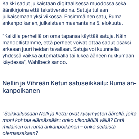
Kaikki sadut julkaistaan digitaalisessa muodossa sekä
äänikirjoina että tekstiversioina. Satuja tullaan
julkaisemaan yksi viikossa. Ensimmäinen satu, Ruma
ankanpoikanen, julkaistaan maanantaina 5. elokuuta.
”Kaikilla perheillä on oma tapansa käyttää satuja. Näin
mahdollistamme, että perheet voivat ottaa sadut osaksi
arkeaan juuri heidän tavallaan. Satuja voi kuunnella
yhdessä vaikka automatkalla tai lukea ääneen nukkumaan
käydessä”, Wahlbeck sanoo.
Nel­lin ja Vih­reän Ke­tun sa­tu­seik­kai­lu: Ru­ma an­
kan­poi­ka­nen
”Seikkailussaan Nelli ja Kettu ovat kysymysten äärellä, joita
moni kohtaa elämässään: onko ulkonäöllä väliä? Entä
millainen on ruma ankanpoikanen – onko sellaista
olemassakaan?