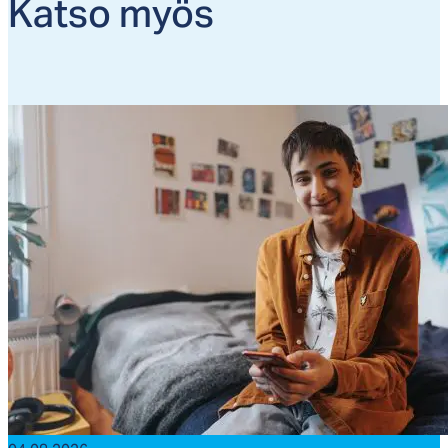
Kat­so myös