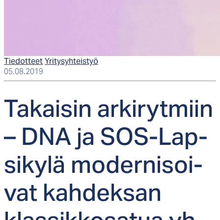
Tiedotteet
Yritysyhteistyö
05.08.2019
Ta­kai­sin ar­ki­ryt­miin
– DNA ja SOS-Lap­
si­ky­lä mo­der­ni­soi­
vat kah­dek­san