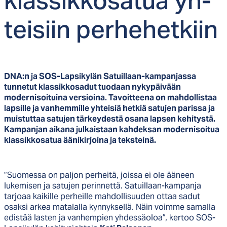
klas­sik­ko­sa­tua yh­
tei­siin per­he­het­kiin
DNA:n ja SOS-Lapsikylän Satuillaan-kampanjassa
tunnetut klassikkosadut tuodaan nykypäivään
modernisoituina versioina. Tavoitteena on mahdollistaa
lapsille ja vanhemmille yhteisiä hetkiä satujen parissa ja
muistuttaa satujen tärkeydestä osana lapsen kehitystä.
Kampanjan aikana julkaistaan kahdeksan modernisoitua
klassikkosatua äänikirjoina ja teksteinä.
”Suomessa on paljon perheitä, joissa ei ole ääneen
lukemisen ja satujen perinnettä. Satuillaan-kampanja
tarjoaa kaikille perheille mahdollisuuden ottaa sadut
osaksi arkea matalalla kynnyksellä. Näin voimme samalla
edistää lasten ja vanhempien yhdessäoloa”, kertoo SOS-