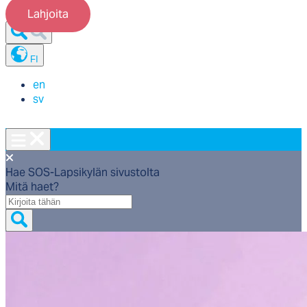
Lahjoita
FI
en
sv
Hae SOS-Lapsikylän sivustolta
Mitä haet?
Mitä
haet?