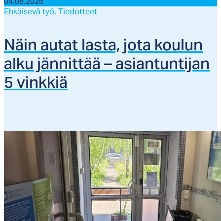
04.08.2026
Ehkäisevä työ,
Tiedotteet
Näin au­tat las­ta, jo­ta kou­lun
al­ku jän­nit­tää – asian­tun­ti­jan
5 vink­kiä