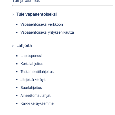
Tue ja osallistu
Tule vapaaehtoiseksi
Vapaaehtoiseksi verkkoon
Vapaaehtoiseksi yrityksen kautta
Lahjoita
Lapsisponssi
Kertalahjoitus
Testamenttilahjoitus
Järjestä keräys
Suurlahjoitus
Aineettomat lahjat
Kaikki keräyksemme