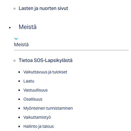
Lasten ja nuorten sivut
Meistä
Meistä
Tietoa SOS-Lapsikylästä
Vaikuttavuus ja tulokset
Laatu
Vastuullisuus
Osallisuus
Myön­tei­nen tun­nis­ta­minen
Vaikuttamistyö
Hallinto ja talous