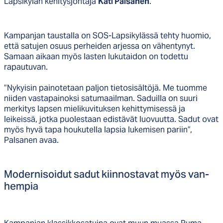
Lapsikylän kehitysjohtaja
Kati Palsanen
.
Kampanjan taustalla on SOS-Lapsikylässä tehty huomio,
että satujen osuus perheiden arjessa on vähentynyt.
Samaan aikaan myös lasten lukutaidon on todettu
rapautuvan.
”Nykyisin painotetaan paljon tietosisältöjä. Me tuomme
niiden vastapainoksi satumaailman. Saduilla on suuri
merkitys lapsen mielikuvituksen kehittymisessä ja
leikeissä, jotka puolestaan edistävät luovuutta. Sadut ovat
myös hyvä tapa houkutella lapsia lukemisen pariin”,
Palsanen avaa.
Mo­der­ni­soi­dut sa­dut kiin­nos­ta­vat myös van­
hem­pia