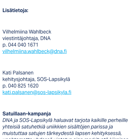
Lisätietoja:
Vilhelmiina Wahlbeck
viestintäjohtaja, DNA
p. 044 040 1671
vilhelmiina.wahlbeck@dna.fi
Kati Palsanen
kehitysjohtaja, SOS-Lapsikylä
p. 040 825 1620
kati.palsanen@sos-lapsikyla.fi
Satuillaan-kampanja
DNA ja SOS-Lapsikylä haluavat tarjota kaikille perheille
yhteisiä satuhetkiä uniikkien sisältöjen parissa ja
muistuttaa satujen tärkeydestä lapsen kehityksessä,