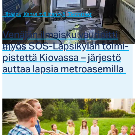
Hätäapu,
Kansainvälinen työ,
Tiedotteet
Ve­nä­jän il­mais­ku vau­rioit­ti
myös SOS-Lap­si­ky­län toi­mi­
02.07.2026
pis­tet­tä Kio­vas­sa – jär­jes­tö
aut­taa lap­sia met­roa­se­mil­la