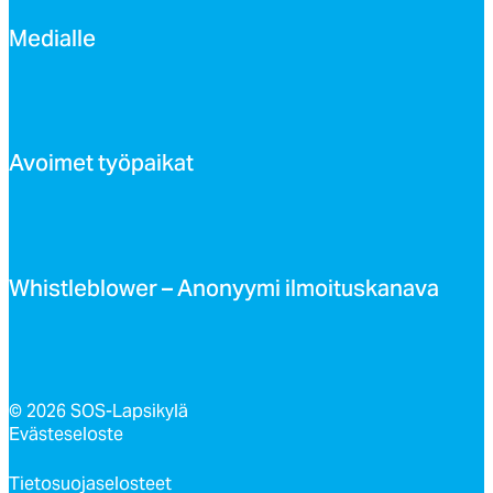
Me­dial­le
Avoi­met työ­pai­kat
Whist­leb­lo­wer – Ano­nyy­mi il­moi­tus­ka­na­va
© 2026 SOS-Lapsikylä
Evästeseloste
Tietosuojaselosteet