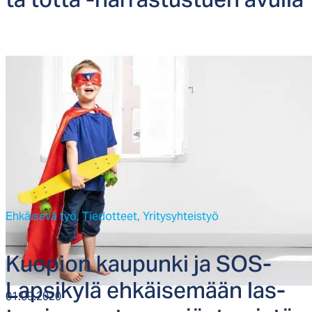
ta tot­ta -har­ras­tus­tuen avul­la
Ehkäisevä työ,
Tiedotteet,
Yritysyhteistyö
Kuo­pion kau­pun­ki ja SOS-
Lap­si­ky­lä eh­käi­se­mään las­
01.09.2020