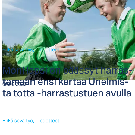
Ehkäisevä työ,
Tiedotteet
Mo­ni lap­si on pääs­syt har­ras­
ta­maan en­si ker­taa Unel­mis­
09.09.2020
ta tot­ta -har­ras­tus­tuen avul­la
Ehkäisevä työ,
Tiedotteet