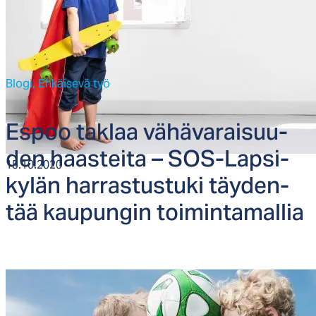
Blogi,
Ehkäisevä työ
Es­poo tak­laa vä­hä­va­rai­suu­
den haas­tei­ta – SOS-Lap­si­
15.10.2020
ky­län har­ras­tus­tu­ki täy­den­
tää kau­pun­gin toi­min­ta­mal­lia