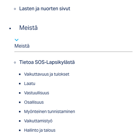
Lasten ja nuorten sivut
Meistä
Meistä
Tietoa SOS-Lapsikylästä
Vaikuttavuus ja tulokset
Laatu
Vastuullisuus
Osallisuus
Myön­tei­nen tun­nis­ta­minen
Vaikuttamistyö
Hallinto ja talous