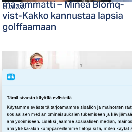
ma-am­mat­ti – Mi­nea Blomq­
25.08.2020
vist-Kak­ko kan­nus­taa lap­sia
golf­faa­maan
Tämä sivusto käyttää evästeitä
Käytämme evästeitä tarjoamamme sisällön ja mainosten räät
sosiaalisen median ominaisuuksien tukemiseen ja kävijäm
Ehkäisevä työ,
Tiedotteet,
Yritysyhteistyö
analysoimiseen. Lisäksi jaamme sosiaalisen median, mainos
analytiikka-alan kumppaneillemme tietoja siitä, miten käytä