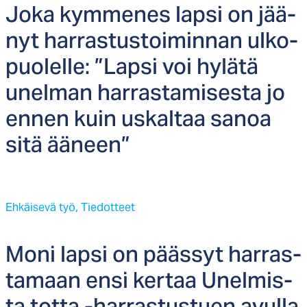
Jo­ka kym­me­nes lap­si on jää­
nyt har­ras­tus­toi­min­nan ul­ko­
puo­lel­le: ”Lap­si voi hy­lä­tä
unel­man har­ras­ta­mi­ses­ta jo
en­nen kuin us­kal­taa sa­noa
si­tä ää­neen”
Ehkäisevä työ,
Tiedotteet
Mo­ni lap­si on pääs­syt har­ras­
ta­maan en­si ker­taa Unel­mis­