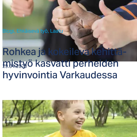
Blogi,
Ehkäisevä työ,
Laatu
Roh­kea ja ko­kei­le­va ke­hit­tä­
mis­työ kas­vat­ti per­hei­den
29.04.2020
hy­vin­voin­tia Var­kau­des­sa