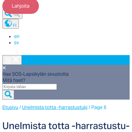
Lahjoita
FI
en
sv
Hae SOS-Lapsikylän sivustolta
Mitä haet?
Mitä
haet?
Etusivu
/
Unelmista totta -harrastustuki
/
Page 6
Unel­mis­ta tot­ta -har­ras­tus­tu­