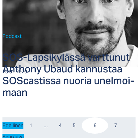
Podcast
SOS-Lap­si­ky­läs­sä vart­tu­nut
Ant­ho­ny Ubaud kan­nus­taa
25.02.2020
SOS­cas­tis­sa nuo­ria unel­moi­
maan
Edellinen
1
…
4
5
6
7
Seuraava