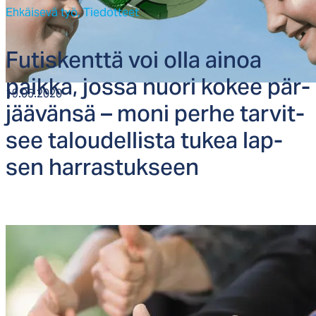
Ehkäisevä työ,
Tiedotteet
Fu­tis­kent­tä voi ol­la ai­noa
paik­ka, jos­sa nuo­ri ko­kee pär­
19.05.2020
jää­vän­sä – mo­ni per­he tar­vit­
see ta­lou­del­lis­ta tu­kea lap­
sen har­ras­tuk­seen