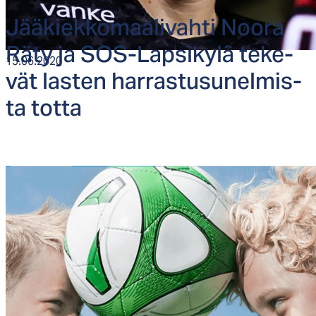
Jää­kiek­ko­maa­li­vah­ti Noo­ra
Rä­ty ja SOS-Lap­si­ky­lä te­ke­
15.06.2020
vät las­ten har­ras­tu­su­nel­mis­
ta tot­ta