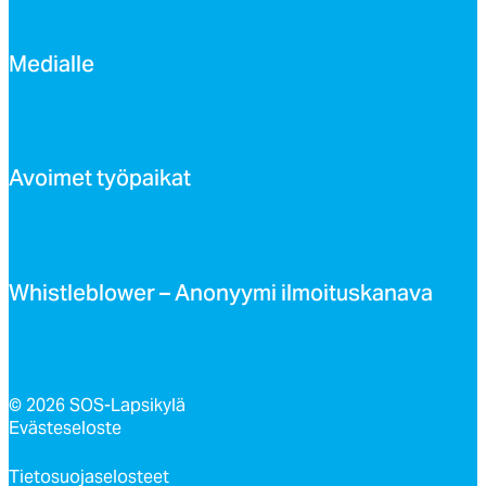
Me­dial­le
Avoi­met työ­pai­kat
Whist­leb­lo­wer – Ano­nyy­mi il­moi­tus­ka­na­va
© 2026 SOS-Lapsikylä
Evästeseloste
Tietosuojaselosteet