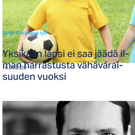
Blogi,
Ehkäisevä työ
Yk­si­kään lap­si ei saa jää­dä il­
man har­ras­tus­ta vä­hä­va­rai­
16.04.2020
suu­den vuok­si