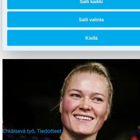
Salli kaikki
Fa­ze­rin ja SOS-Lap­si­ky­län
työn­te­ki­jät hi­koi­le­vat ke­säl­lä
Salli valinta
16.06.2020
las­ten hy­väk­si
Kiellä
Ehkäisevä työ,
Tiedotteet