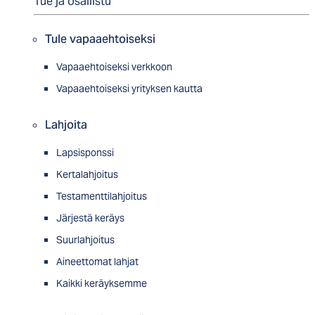
Tue ja osallistu
Tule vapaaehtoiseksi
Vapaaehtoiseksi verkkoon
Vapaaehtoiseksi yrityksen kautta
Lahjoita
Lapsisponssi
Kertalahjoitus
Testamenttilahjoitus
Järjestä keräys
Suurlahjoitus
Aineettomat lahjat
Kaikki keräyksemme