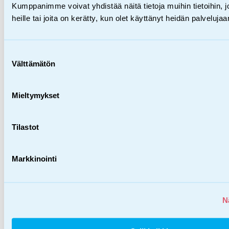
H&M-myy­mä­löis­sä ke­rä­tään
Kumppanimme voivat yhdistää näitä tietoja muihin tietoihin, jo
heille tai joita on kerätty, kun olet käyttänyt heidän palvelujaa
lah­joi­tuk­sia las­ten har­ras­tus­
17.08.2020
tu­keen
Suostumuksen
Välttämätön
valinta
Mieltymykset
Tilastot
Markkinointi
N
Ehkäisevä työ,
Tiedotteet,
Yritysyhteistyö