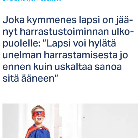
Jo­ka kym­me­nes lap­si on jää­
nyt har­ras­tus­toi­min­nan ul­ko­
puo­lel­le: ”Lap­si voi hy­lä­tä
unel­man har­ras­ta­mi­ses­ta jo
en­nen kuin us­kal­taa sa­noa
si­tä ää­neen”