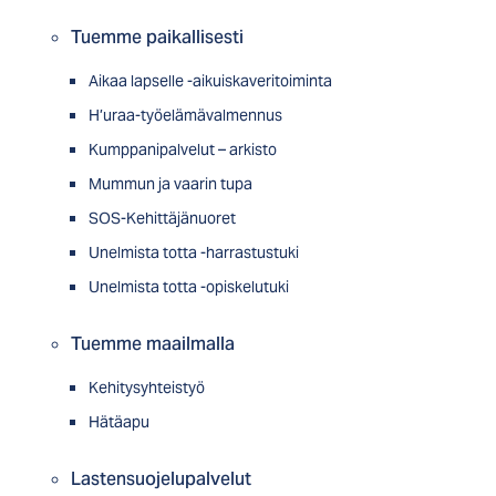
Tuemme paikallisesti
Aikaa lapselle -aikuiskaveritoiminta
H’uraa-työelämävalmennus
Kumppanipalvelut – arkisto
Mummun ja vaarin tupa
SOS-Kehittäjänuoret
Unelmista totta -harrastustuki
Unelmista totta -opiskelutuki
Tuemme maailmalla
Kehitysyhteistyö
Hätäapu
Lastensuojelupalvelut