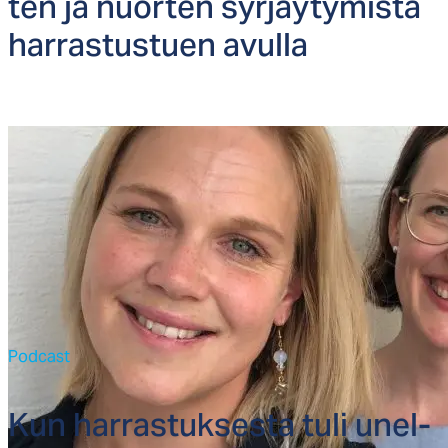
ten ja nuor­ten syr­jäy­ty­mis­tä
har­ras­tus­tuen avul­la
Podcast
Kun har­ras­tuk­ses­ta tu­li unel­