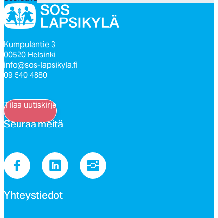
Kumpulantie 3
00520 Helsinki
info@sos-lapsikyla.fi
09 540 4880
Tilaa uutiskirje
Seu­raa mei­tä
Yh­teys­tie­dot