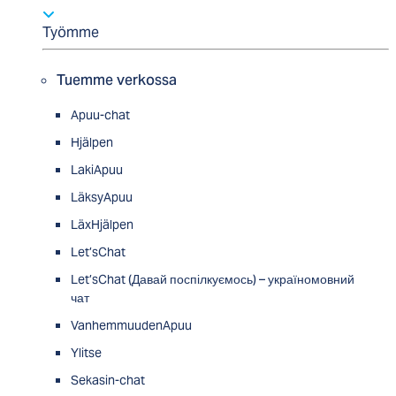
Työmme
Tuemme verkossa
Apuu-chat
Hjälpen
LakiApuu
LäksyApuu
LäxHjälpen
Let’sChat
Let’sChat (Давай поспілкуємось) – україномовний
чат
VanhemmuudenApuu
Ylitse
Sekasin-chat