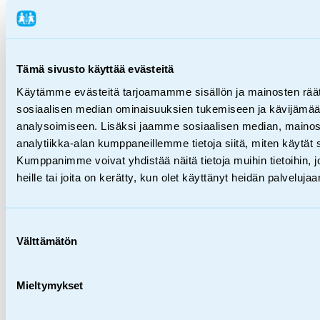
Lahjoita
FI
Tämä sivusto käyttää evästeitä
en
Käytämme evästeitä tarjoamamme sisällön ja mainosten räät
sv
sosiaalisen median ominaisuuksien tukemiseen ja kävijäm
analysoimiseen. Lisäksi jaamme sosiaalisen median, mainos
analytiikka-alan kumppaneillemme tietoja siitä, miten käytä
Kumppanimme voivat yhdistää näitä tietoja muihin tietoihin, jo
heille tai joita on kerätty, kun olet käyttänyt heidän palvelujaa
Hae SOS-Lapsikylän sivustolta
Mitä haet?
Mitä
haet?
Suostumuksen
Välttämätön
valinta
Etusivu
/
Meidän LOS -hanke
Mieltymykset
Mei­dän LOS -han­ke