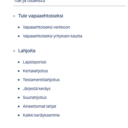
Tue ja osallistu
Tule vapaaehtoiseksi
Vapaaehtoiseksi verkkoon
Vapaaehtoiseksi yrityksen kautta
Lahjoita
Lapsisponssi
Kertalahjoitus
Testamenttilahjoitus
Järjestä keräys
Suurlahjoitus
Aineettomat lahjat
Kaikki keräyksemme