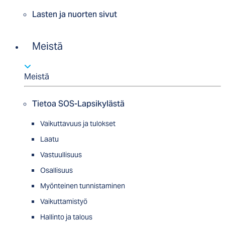
Lasten ja nuorten sivut
Meistä
Meistä
Tietoa SOS-Lapsikylästä
Vaikuttavuus ja tulokset
Laatu
Vastuullisuus
Osallisuus
Myön­tei­nen tun­nis­ta­minen
Vaikuttamistyö
Hallinto ja talous