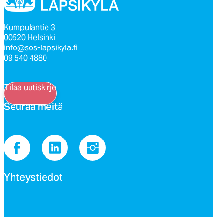
Kumpulantie 3
00520 Helsinki
info@sos-lapsikyla.fi
09 540 4880
Tilaa uutiskirje
Seu­raa mei­tä
Yh­teys­tie­dot