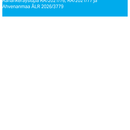
Rahankeräyslupa RA/2021/76, RA/2021/77 ja
Ahvenanmaa ÅLR 2026/3779