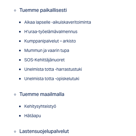
Tuemme paikallisesti
Aikaa lapselle -aikuiskaveritoiminta
H’uraa-työelämävalmennus
Kumppanipalvelut – arkisto
Mummun ja vaarin tupa
SOS-Kehittäjänuoret
Unelmista totta -harrastustuki
Unelmista totta -opiskelutuki
Tuemme maailmalla
Kehitysyhteistyö
Hätäapu
Lastensuojelupalvelut