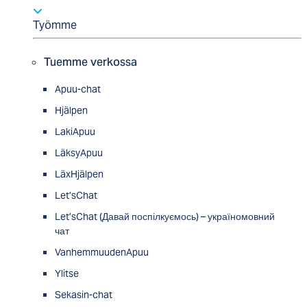
Työmme
Tuemme verkossa
Apuu-chat
Hjälpen
LakiApuu
LäksyApuu
LäxHjälpen
Let’sChat
Let’sChat (Давай поспілкуємось) – україномовний
чат
VanhemmuudenApuu
Ylitse
Sekasin-chat