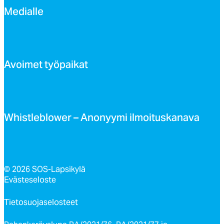
Me­dial­le
Avoi­met työ­pai­kat
Whist­leb­lo­wer – Ano­nyy­mi il­moi­tus­ka­na­va
© 2026 SOS-Lapsikylä
Evästeseloste
Tietosuojaselosteet