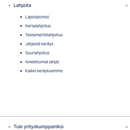
Lahjoita
Lapsisponssi
Kertalahjoitus
Testamenttilahjoitus
Järjestä keräys
Suurlahjoitus
Aineettomat lahjat
Kaikki keräyksemme
Tule yrityskumppaniksi