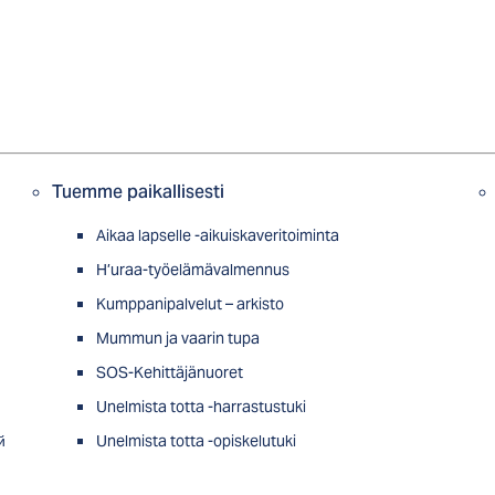
Tuemme paikallisesti
Aikaa lapselle -aikuiskaveritoiminta
H’uraa-työelämävalmennus
Kumppanipalvelut – arkisto
Mummun ja vaarin tupa
SOS-Kehittäjänuoret
Unelmista totta -harrastustuki
й
Unelmista totta -opiskelutuki