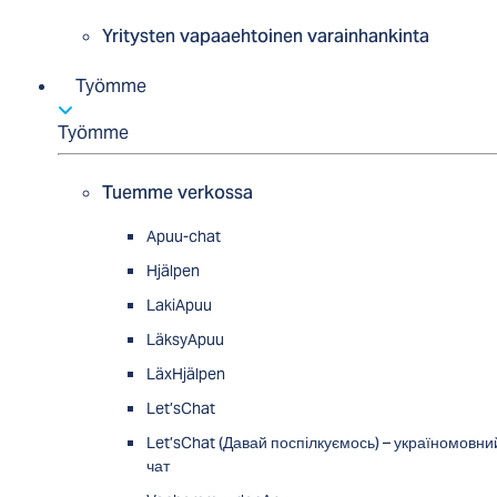
Yritysten vapaaehtoinen varainhankinta
Työmme
Työmme
Tuemme verkossa
Apuu-chat
Hjälpen
LakiApuu
LäksyApuu
LäxHjälpen
Let’sChat
Let’sChat (Давай поспілкуємось) – україномовни
чат