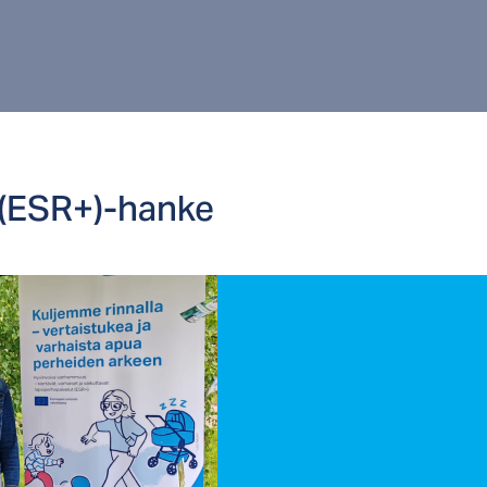
 (ESR+)-han­ke