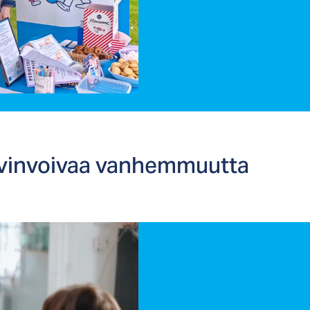
vin­voi­vaa van­hem­muut­ta