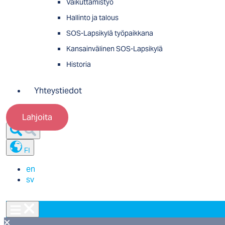
Vaikuttamistyö
Hallinto ja talous
SOS-Lapsikylä työpaikkana
Kansainvälinen SOS-Lapsikylä
Historia
Yhteystiedot
Lahjoita
FI
en
sv