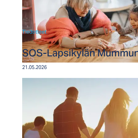
Tiedotteet
SOS-Lap­si­ky­län Mum­mun j
21.05.2026