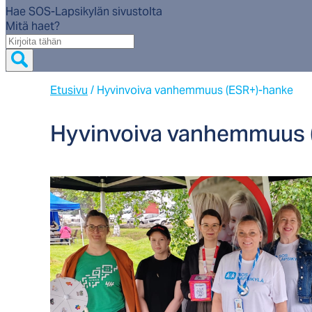
Hae SOS-Lapsikylän sivustolta
Mitä haet?
Mitä
haet?
Etusivu
/
Hyvinvoiva vanhemmuus (ESR+)-hanke
Hy­vin­voi­va van­hem­muus