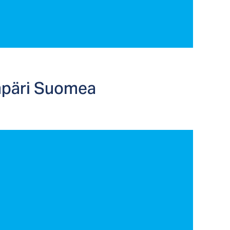
m­pä­ri Suo­mea