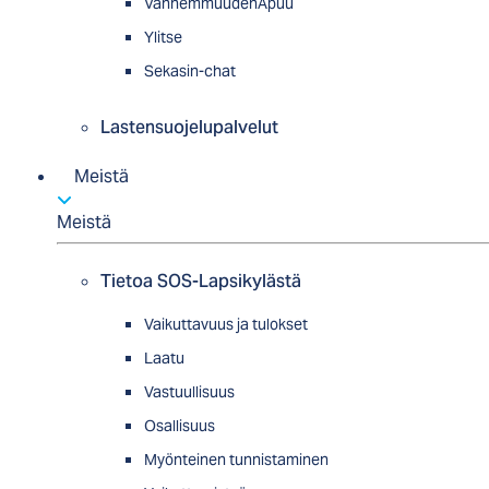
VanhemmuudenApuu
Ylitse
Sekasin-chat
Lastensuojelupalvelut
Meistä
Meistä
Tietoa SOS-Lapsikylästä
Vaikuttavuus ja tulokset
Laatu
Vastuullisuus
Osallisuus
Myön­tei­nen tun­nis­ta­minen