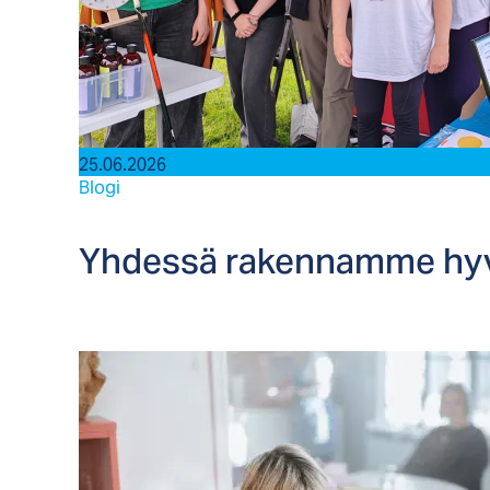
25.06.2026
Blogi
Yh­des­sä ra­ken­nam­me hy­