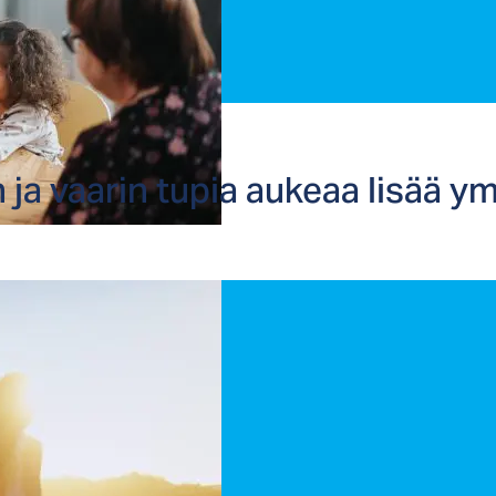
a vaa­rin tu­pia au­keaa li­sää y