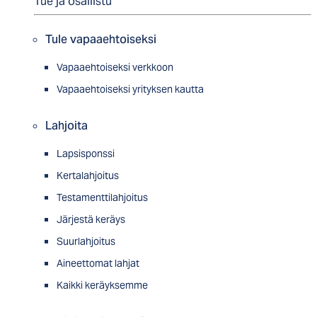
Tue ja osallistu
Tule vapaaehtoiseksi
Vapaaehtoiseksi verkkoon
Vapaaehtoiseksi yrityksen kautta
Lahjoita
Lapsisponssi
Kertalahjoitus
Testamenttilahjoitus
Järjestä keräys
Suurlahjoitus
Aineettomat lahjat
Kaikki keräyksemme