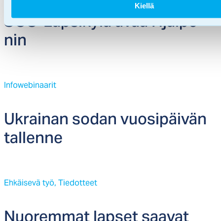
oman ruot­sin­kie­li­sen cha­tin –
Kiellä
26.08.2025
SOS-Lap­si­ky­lä avaa Hjäl­pe­
nin
Infowebinaarit
Uk­rai­nan so­dan vuo­si­päi­vän
tal­len­ne
Ehkäisevä työ,
Tiedotteet
Nuo­rem­mat lap­set saa­vat