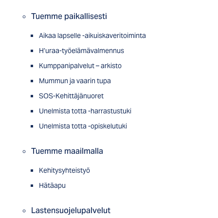
Tuemme paikallisesti
Aikaa lapselle -aikuiskaveritoiminta
H’uraa-työelämävalmennus
Kumppanipalvelut – arkisto
Mummun ja vaarin tupa
SOS-Kehittäjänuoret
Unelmista totta -harrastustuki
Unelmista totta -opiskelutuki
Tuemme maailmalla
Kehitysyhteistyö
Hätäapu
Lastensuojelupalvelut