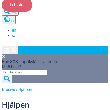
Lahjoita
FI
en
sv
Hae SOS-Lapsikylän sivustolta
Mitä haet?
Mitä
haet?
Etusivu
/
Hjälpen
Hjäl­pen