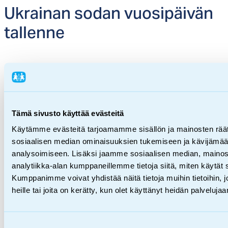
Uk­rai­nan so­dan vuo­si­päi­vän
tal­len­ne
Tämä sivusto käyttää evästeitä
Käytämme evästeitä tarjoamamme sisällön ja mainosten räät
sosiaalisen median ominaisuuksien tukemiseen ja kävijäm
analysoimiseen. Lisäksi jaamme sosiaalisen median, mainos
analytiikka-alan kumppaneillemme tietoja siitä, miten käytä
Kumppanimme voivat yhdistää näitä tietoja muihin tietoihin, jo
heille tai joita on kerätty, kun olet käyttänyt heidän palvelujaa
Infowebinaarit
Suostumuksen