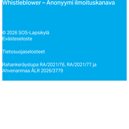
Whist­leb­lo­wer – Ano­nyy­mi il­moi­tus­ka­na­va
© 2026 SOS-Lapsikylä
Evästeseloste
Tietosuojaselosteet
Rahankeräyslupa RA/2021/76, RA/2021/77 ja
Ahvenanmaa ÅLR 2026/3779