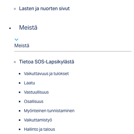
Lasten ja nuorten sivut
Meistä
Meistä
Tietoa SOS-Lapsikylästä
Vaikuttavuus ja tulokset
Laatu
Vastuullisuus
Osallisuus
Myön­tei­nen tun­nis­ta­minen
Vaikuttamistyö
Hallinto ja talous