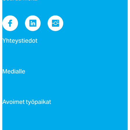
Yh­teys­tie­dot
Me­dial­le
Avoi­met työ­pai­kat