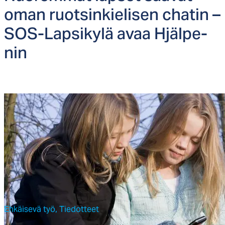
oman ruot­sin­kie­li­sen cha­tin –
SOS-Lap­si­ky­lä avaa Hjäl­pe­
nin
Ehkäisevä työ,
Tiedotteet