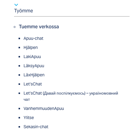
Työmme
Tuemme verkossa
Apuu-chat
Hjälpen
LakiApuu
LäksyApuu
LäxHjälpen
Let’sChat
Let’sChat (Давай поспілкуємось) – україномовний
чат
VanhemmuudenApuu
Ylitse
Sekasin-chat