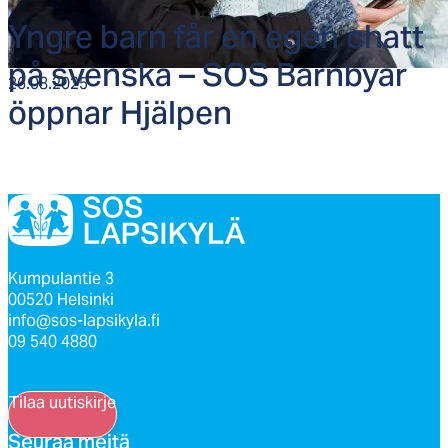
Yng­re barn får en egen chatt
på svens­ka – SOS Barn­byar
26.08.2025
öpp­nar Hjäl­pen
Kumpulantie 3
00520 Helsinki
info@sos-lapsikyla.fi
09 540 4880
Tilaa uutiskirje
Seu­raa mei­tä