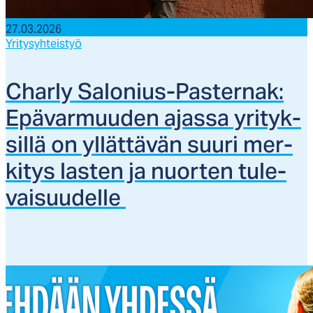
27.03.2026
Yritysyhteistyö
Char­ly Sa­lo­nius-Pas­ter­nak:
Epä­var­muu­den ajas­sa yri­tyk­
sil­lä on yl­lät­tä­vän suu­ri mer­
ki­tys las­ten ja nuor­ten tu­le­
vai­suu­del­le