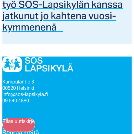
työ SOS-Lap­si­ky­län kans­sa
jat­ku­nut jo kah­te­na vuo­si­
kym­me­ne­nä
Kumpulantie 3
00520 Helsinki
info@sos-lapsikyla.fi
09 540 4880
Tilaa uutiskirje
Seu­raa mei­tä