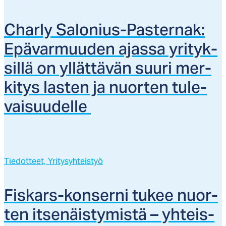
Char­ly Sa­lo­nius-Pas­ter­nak:
Epä­var­muu­den ajas­sa yri­tyk­
sil­lä on yl­lät­tä­vän suu­ri mer­
ki­tys las­ten ja nuor­ten tu­le­
vai­suu­del­le
Tiedotteet,
Yritysyhteistyö
Fis­kars-kon­ser­ni tu­kee nuor­
ten it­se­näis­ty­mis­tä – yh­teis­