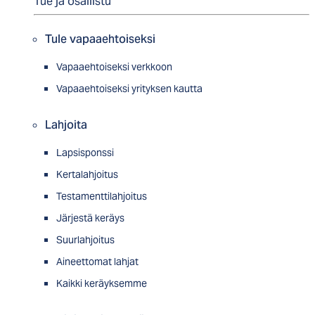
Tue ja osallistu
Tule vapaaehtoiseksi
Vapaaehtoiseksi verkkoon
Vapaaehtoiseksi yrityksen kautta
Lahjoita
Lapsisponssi
Kertalahjoitus
Testamenttilahjoitus
Järjestä keräys
Suurlahjoitus
Aineettomat lahjat
Kaikki keräyksemme