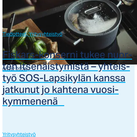
Tiedotteet,
Yritysyhteistyö
Fis­kars-kon­ser­ni tu­kee nuor­
ten it­se­näis­ty­mis­tä – yh­teis­
05.02.2026
työ SOS-Lap­si­ky­län kans­sa
jat­ku­nut jo kah­te­na vuo­si­
kym­me­ne­nä
Yritysyhteistyö