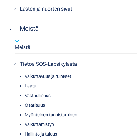
Lasten ja nuorten sivut
Meistä
Meistä
Tietoa SOS-Lapsikylästä
Vaikuttavuus ja tulokset
Laatu
Vastuullisuus
Osallisuus
Myön­tei­nen tun­nis­ta­minen
Vaikuttamistyö
Hallinto ja talous