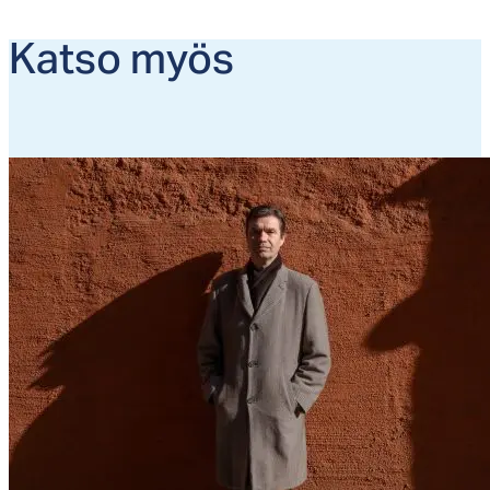
Kat­so myös