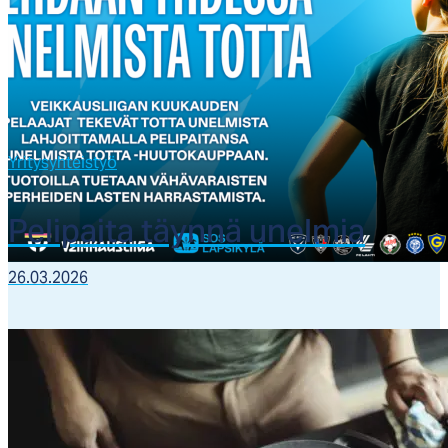
Yritysyhteistyö
​Pe­li­pai­ta täyn­nä unel­mia
26.03.2026