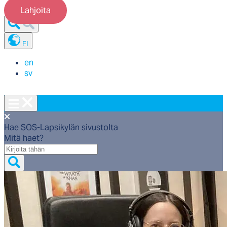
Lahjoita
FI
en
sv
Hae SOS-Lapsikylän sivustolta
Mitä haet?
Mitä
haet?