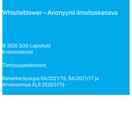
Whist­leb­lo­wer – Ano­nyy­mi il­moi­tus­ka­na­va
© 2026 SOS-Lapsikylä
Evästeseloste
Tietosuojaselosteet
Rahankeräyslupa RA/2021/76, RA/2021/77 ja
Ahvenanmaa ÅLR 2026/3779