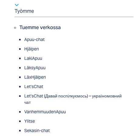
Työmme
Tuemme verkossa
Apuu-chat
Hjälpen
LakiApuu
LäksyApuu
LäxHjälpen
Let’sChat
Let’sChat (Давай поспілкуємось) – україномовний
чат
VanhemmuudenApuu
Ylitse
Sekasin-chat