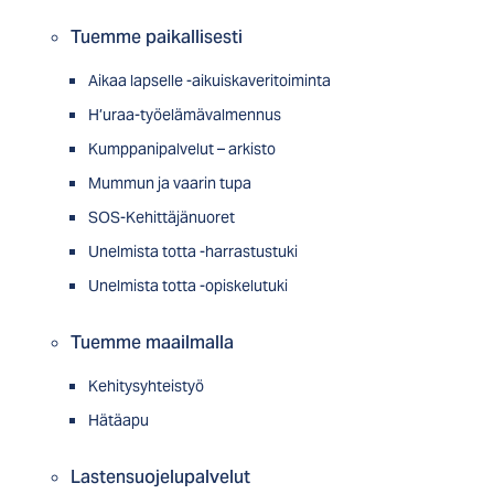
Tuemme paikallisesti
Aikaa lapselle -aikuiskaveritoiminta
H’uraa-työelämävalmennus
Kumppanipalvelut – arkisto
Mummun ja vaarin tupa
SOS-Kehittäjänuoret
Unelmista totta -harrastustuki
Unelmista totta -opiskelutuki
Tuemme maailmalla
Kehitysyhteistyö
Hätäapu
Lastensuojelupalvelut