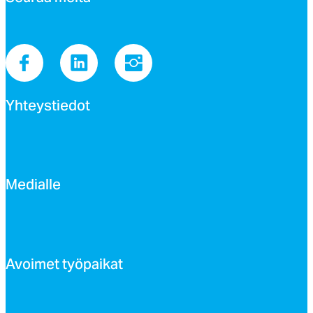
Yh­teys­tie­dot
Me­dial­le
Avoi­met työ­pai­kat