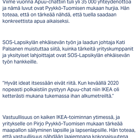
Viime vuonna Apuu-chattiin tuli yli 35 000 yhteydenottoa
ja nämä luvut ovat Pyykkö-Tuomisen mukaan hurjia. Hän
toteaa, että on tärkeää nähdä, että tuella saadaan
konkreettista apua aikaiseksi.
SOS-Lapsikylän ehkäisevän työn ja laadun johtaja Kati
Palsanen muistuttaa siitä, kuinka tärkeitä yrityskumppanit
ja yksityiset lahjoittajat ovat SOS-Lapsikylän ehkäisevän
työn hankkeille.
”Hyvät ideat itsessään eivät riitä. Kun keväällä 2020
nopeasti polkaistiin pystyyn Apuu-chat niin IKEA oli
ketterästi mukana tukemassa ihan alkumetreiltä.”
Vastuullisuus on kaiken IKEA-toiminnan ytimessä, ja
yritykselle on Pirjo Pyykkö-Tuomisen mukaan tärkeää
maapallon säilyminen lapsille ja lapsenlapsille. Hän toteaa,
että vastuullisuus nähdään laajempana kokonaisuutena