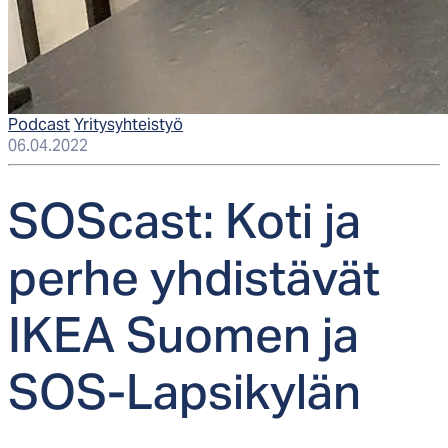
Podcast
Yritysyhteistyö
06.04.2022
SOS­cast: Ko­ti ja
per­he yh­dis­tä­vät
IKEA Suo­men ja
SOS-Lap­si­ky­län