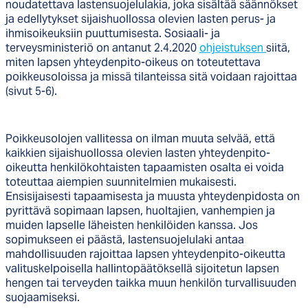
noudatettava lastensuojelulakia, joka sisältää säännökset
ja edellytykset sijaishuollossa olevien lasten perus- ja
ihmisoikeuksiin puuttumisesta. Sosiaali- ja
terveysministeriö on antanut 2.4.2020
ohjeistuksen
siitä,
miten lapsen yhteydenpito-oikeus on toteutettava
poikkeusoloissa ja missä tilanteissa sitä voidaan rajoittaa
(sivut 5-6).
Poikkeusolojen vallitessa on ilman muuta selvää, että
kaikkien sijaishuollossa olevien lasten yhteydenpito-
oikeutta henkilökohtaisten tapaamisten osalta ei voida
toteuttaa aiempien suunnitelmien mukaisesti.
Ensisijaisesti tapaamisesta ja muusta yhteydenpidosta on
pyrittävä sopimaan lapsen, huoltajien, vanhempien ja
muiden lapselle läheisten henkilöiden kanssa. Jos
sopimukseen ei päästä, lastensuojelulaki antaa
mahdollisuuden rajoittaa lapsen yhteydenpito-oikeutta
valituskelpoisella hallintopäätöksellä sijoitetun lapsen
hengen tai terveyden taikka muun henkilön turvallisuuden
suojaamiseksi.