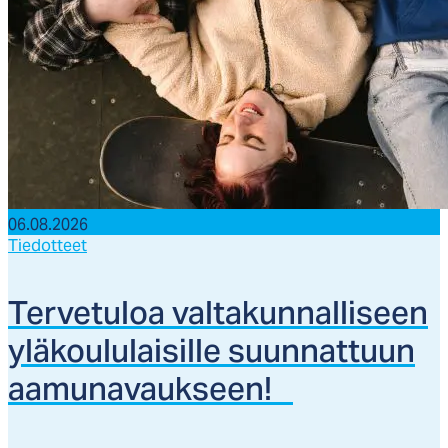
06.08.2026
Tiedotteet
Ter­ve­tu­loa val­ta­kun­nal­li­seen
ylä­kou­lu­lai­sil­le suun­nat­tuun
aa­mu­na­vauk­seen!