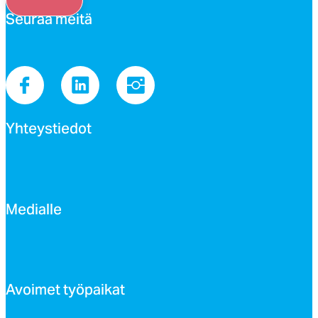
Seu­raa mei­tä
Yh­teys­tie­dot
Me­dial­le
Avoi­met työ­pai­kat