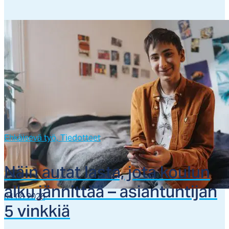
Ehkäisevä työ,
Tiedotteet
Näin au­tat las­ta, jo­ta kou­lun
al­ku jän­nit­tää – asian­tun­ti­jan
04.08.2026
5 vink­kiä