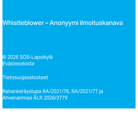
Whist­leb­lo­wer – Ano­nyy­mi il­moi­tus­ka­na­va
© 2026 SOS-Lapsikylä
Evästeseloste
Tietosuojaselosteet
Rahankeräyslupa RA/2021/76, RA/2021/77 ja
Ahvenanmaa ÅLR 2026/3779