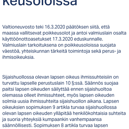
keu­so­lois­sa
Valtioneuvosto teki 16.3.2020 päätöksen siitä, että
maassa vallitsevat poikkeusolot ja antoi valmiuslain osalta
käyttöönottoasetukset 17.3.2020 eduskunnalle.
Valmiuslain tarkoituksena on poikkeusoloissa suojata
väestöä, yhteiskunnan tärkeitä toimintoja sekä perus- ja
ihmisoikeuksia.
Sijaishuollossa olevan lapsen oikeus ihmissuhteisiin on
turvattu lapselle perustuslain 10 §:ssä. Säännös suojaa
paitsi lapsen oikeuden säilyttää ennen sijaishuoltoa
olemassa olleet ihmissuhteet, myös lapsen oikeuden
solmia uusia ihmissuhteita sijaishuollon aikana. Lapsen
oikeuksien sopimuksen 9 artikla turvaa sijaishuollossa
olevan lapsen oikeuden ylläpitää henkilökohtaisia suhteita
ja suoria yhteyksiä kumpaankin vanhempaansa
säännöllisesti. Sopimuksen 8 artikla turvaa lapsen