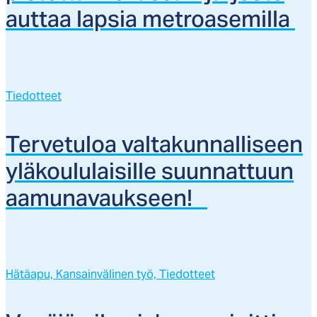
aut­taa lap­sia met­roa­se­mil­la
Tiedotteet
Ter­ve­tu­loa val­ta­kun­nal­li­seen
ylä­kou­lu­lai­sil­le suun­nat­tuun
aa­mu­na­vauk­seen!
Hätäapu,
Kansainvälinen työ,
Tiedotteet