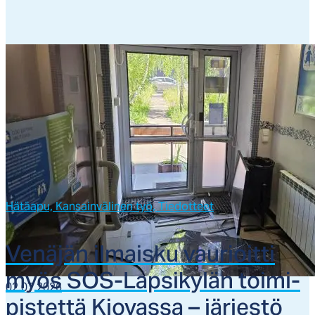
Hätäapu,
Kansainvälinen työ,
Tiedotteet
Ve­nä­jän il­mais­ku vau­rioit­ti
myös SOS-Lap­si­ky­län toi­mi­
02.07.2026
pis­tet­tä Kio­vas­sa – jär­jes­tö