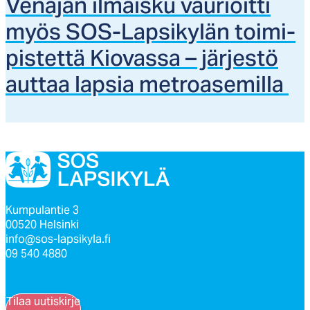
Ve­nä­jän il­mais­ku vau­rioit­ti
myös SOS-Lap­si­ky­län toi­mi­
pis­tet­tä Kio­vas­sa – jär­jes­tö
aut­taa lap­sia met­roa­se­mil­la
Kumpulantie 3
00520 Helsinki
info@sos-lapsikyla.fi
09 540 4880
Tilaa uutiskirje