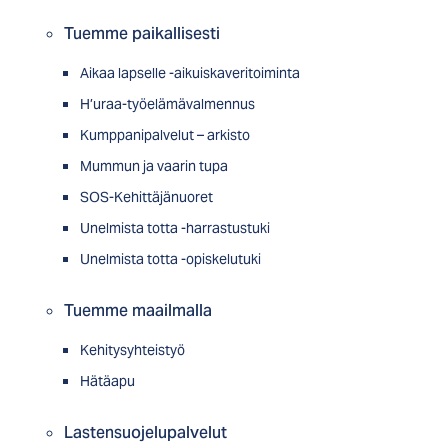
Tuemme paikallisesti
Aikaa lapselle -aikuiskaveritoiminta
H’uraa-työelämävalmennus
Kumppanipalvelut – arkisto
Mummun ja vaarin tupa
SOS-Kehittäjänuoret
Unelmista totta -harrastustuki
Unelmista totta -opiskelutuki
Tuemme maailmalla
Kehitysyhteistyö
Hätäapu
Lastensuojelupalvelut