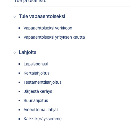
Tue ja osallistu
Tule vapaaehtoiseksi
Vapaaehtoiseksi verkkoon
Vapaaehtoiseksi yrityksen kautta
Lahjoita
Lapsisponssi
Kertalahjoitus
Testamenttilahjoitus
Järjestä keräys
Suurlahjoitus
Aineettomat lahjat
Kaikki keräyksemme