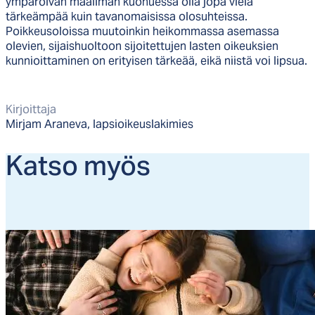
ympäröivän maailman kuohuessa olla jopa vielä
tärkeämpää kuin tavanomaisissa olosuhteissa.
Poikkeusoloissa muutoinkin heikommassa asemassa
olevien, sijaishuoltoon sijoitettujen lasten oikeuksien
kunnioittaminen on erityisen tärkeää, eikä niistä voi lipsua.
Kirjoittaja
Mirjam Araneva, lapsioikeuslakimies
Kat­so myös