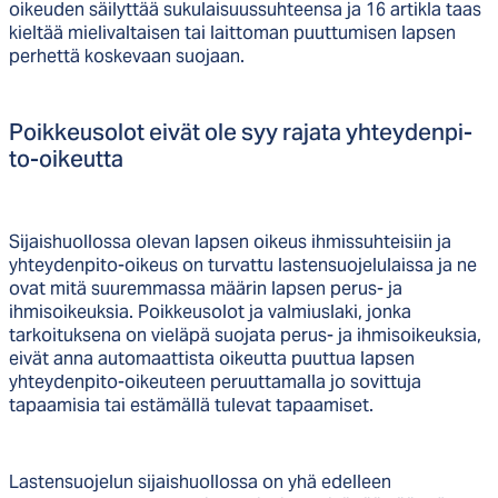
oikeuden säilyttää sukulaisuussuhteensa ja 16 artikla taas
kieltää mielivaltaisen tai laittoman puuttumisen lapsen
perhettä koskevaan suojaan.
Poik­keu­so­lot ei­vät ole syy ra­ja­ta yh­tey­den­pi­
to-oi­keut­ta
Sijaishuollossa olevan lapsen oikeus ihmissuhteisiin ja
yhteydenpito-oikeus on turvattu lastensuojelulaissa ja ne
ovat mitä suuremmassa määrin lapsen perus- ja
ihmisoikeuksia. Poikkeusolot ja valmiuslaki, jonka
tarkoituksena on vieläpä suojata perus- ja ihmisoikeuksia,
eivät anna automaattista oikeutta puuttua lapsen
yhteydenpito-oikeuteen peruuttamalla jo sovittuja
tapaamisia tai estämällä tulevat tapaamiset.
Lastensuojelun sijaishuollossa on yhä edelleen