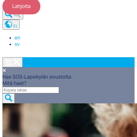
Lahjoita
FI
en
sv
Hae SOS-Lapsikylän sivustolta
Mitä haet?
Mitä
haet?