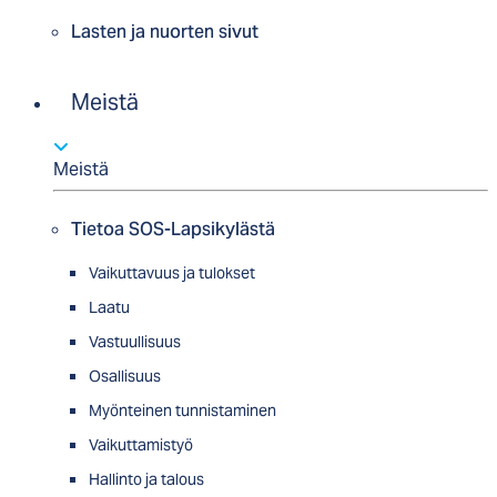
Lasten ja nuorten sivut
Meistä
Meistä
Tietoa SOS-Lapsikylästä
Vaikuttavuus ja tulokset
Laatu
Vastuullisuus
Osallisuus
Myön­tei­nen tun­nis­ta­minen
Vaikuttamistyö
Hallinto ja talous