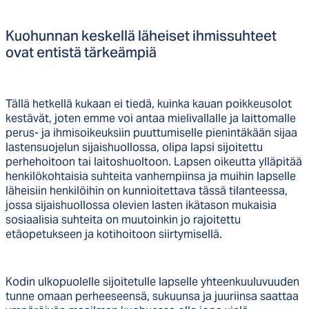
Kuo­hun­nan kes­kel­lä lä­hei­set ih­mis­suh­teet
ovat en­tis­tä tär­keäm­piä
Tällä hetkellä kukaan ei tiedä, kuinka kauan poikkeusolot
kestävät, joten emme voi antaa mielivallalle ja laittomalle
perus- ja ihmisoikeuksiin puuttumiselle pienintäkään sijaa
lastensuojelun sijaishuollossa, olipa lapsi sijoitettu
perhehoitoon tai laitoshuoltoon. Lapsen oikeutta ylläpitää
henkilökohtaisia suhteita vanhempiinsa ja muihin lapselle
läheisiin henkilöihin on kunnioitettava tässä tilanteessa,
jossa sijaishuollossa olevien lasten ikätason mukaisia
sosiaalisia suhteita on muutoinkin jo rajoitettu
etäopetukseen ja kotihoitoon siirtymisellä.
Kodin ulkopuolelle sijoitetulle lapselle yhteenkuuluvuuden
tunne omaan perheeseensä, sukuunsa ja juuriinsa saattaa