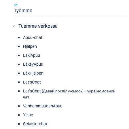
Työmme
Tuemme verkossa
Apuu-chat
Hjälpen
LakiApuu
LäksyApuu
LäxHjälpen
Let’sChat
Let’sChat (Давай поспілкуємось) – україномовний
чат
VanhemmuudenApuu
Ylitse
Sekasin-chat