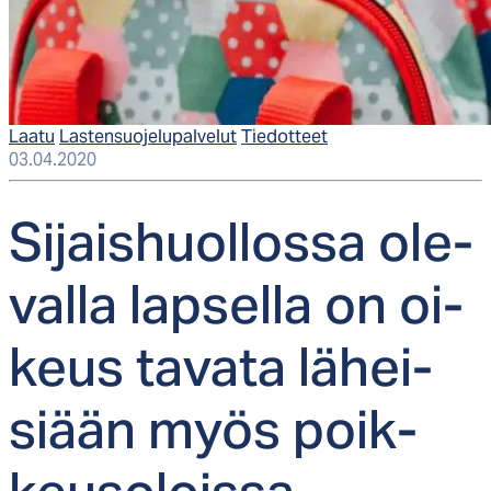
Laatu
Lastensuojelupalvelut
Tiedotteet
03.04.2020
Si­jais­huol­los­sa ole­
val­la lap­sel­la on oi­
keus ta­va­ta lä­hei­
siään myös poik­