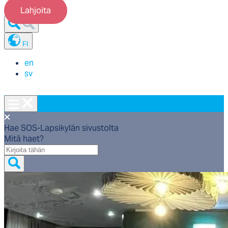
Lahjoita
FI
en
sv
Hae SOS-Lapsikylän sivustolta
Mitä haet?
Mitä
haet?