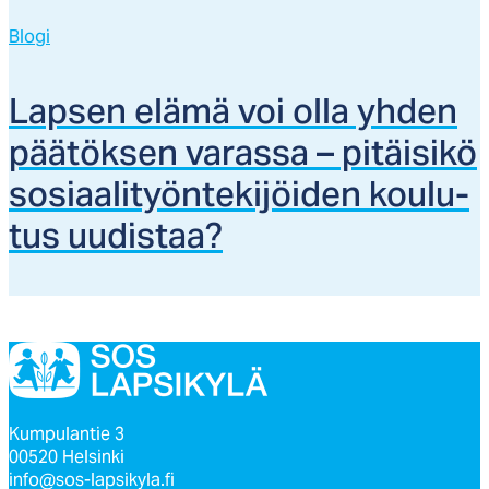
Blogi
Lap­sen elä­mä voi ol­la yh­den
pää­tök­sen va­ras­sa – pi­täi­si­kö
so­siaa­li­työn­te­ki­jöi­den kou­lu­
tus uu­dis­taa?
Kumpulantie 3
00520 Helsinki
info@sos-lapsikyla.fi