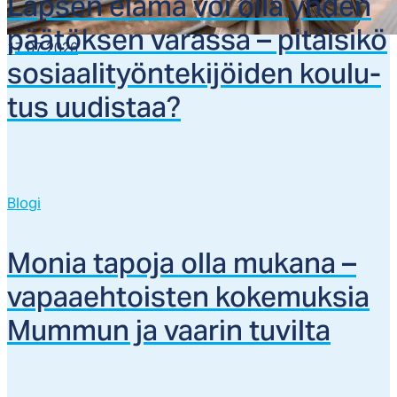
Lap­sen elä­mä voi ol­la yh­den
pää­tök­sen va­ras­sa – pi­täi­si­kö
17.07.2026
so­siaa­li­työn­te­ki­jöi­den kou­lu­
tus uu­dis­taa?
Blogi
Mo­nia ta­po­ja ol­la mu­ka­na –
va­paaeh­tois­ten ko­ke­muk­sia
Mum­mun ja vaa­rin tu­vil­ta