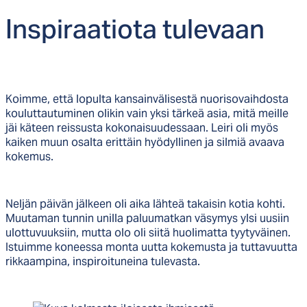
Ins­pi­raa­tio­ta tu­le­vaan
Koimme, että lopulta kansainvälisestä nuorisovaihdosta
kouluttautuminen olikin vain yksi tärkeä asia, mitä meille
jäi käteen reissusta kokonaisuudessaan. Leiri oli myös
kaiken muun osalta erittäin hyödyllinen ja silmiä avaava
kokemus.
Neljän päivän jälkeen oli aika lähteä takaisin kotia kohti.
Muutaman tunnin unilla paluumatkan väsymys ylsi uusiin
ulottuvuuksiin, mutta olo oli siitä huolimatta tyytyväinen.
Istuimme koneessa monta uutta kokemusta ja tuttavuutta
rikkaampina, inspiroituneina tulevasta.