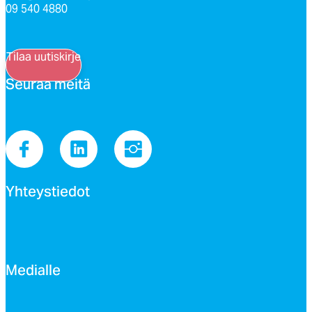
09 540 4880
Tilaa uutiskirje
Seu­raa mei­tä
Yh­teys­tie­dot
Me­dial­le