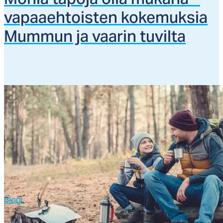
Mo­nia ta­po­ja ol­la mu­ka­na –
va­paaeh­tois­ten ko­ke­muk­sia
Mum­mun ja vaa­rin tu­vil­ta
Blogi