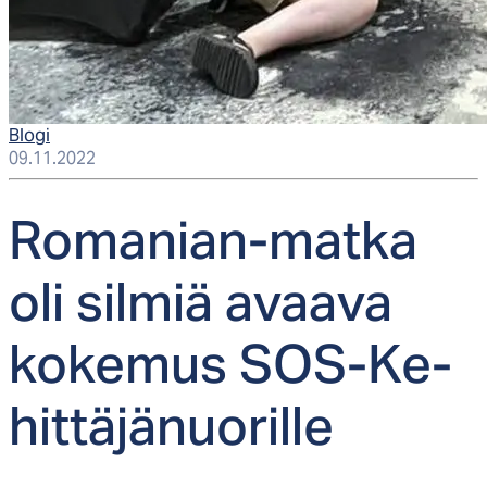
Blogi
09.11.2022
Ro­ma­nian-mat­ka
oli sil­miä avaa­va
ko­ke­mus SOS-Ke­
hit­tä­jä­nuo­ril­le