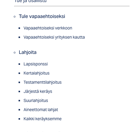
Tue ja osallistu
Tule vapaaehtoiseksi
Vapaaehtoiseksi verkkoon
Vapaaehtoiseksi yrityksen kautta
Lahjoita
Lapsisponssi
Kertalahjoitus
Testamenttilahjoitus
Järjestä keräys
Suurlahjoitus
Aineettomat lahjat
Kaikki keräyksemme