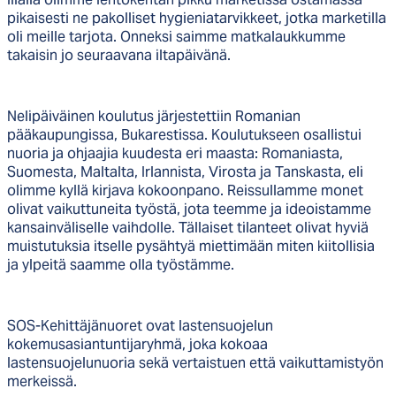
pikaisesti ne pakolliset hygieniatarvikkeet, jotka marketilla
oli meille tarjota. Onneksi saimme matkalaukkumme
takaisin jo seuraavana iltapäivänä.
Nelipäiväinen koulutus järjestettiin Romanian
pääkaupungissa, Bukarestissa. Koulutukseen osallistui
nuoria ja ohjaajia kuudesta eri maasta: Romaniasta,
Suomesta, Maltalta, Irlannista, Virosta ja Tanskasta, eli
olimme kyllä kirjava kokoonpano. Reissullamme monet
olivat vaikuttuneita työstä, jota teemme ja ideoistamme
kansainväliselle vaihdolle. Tällaiset tilanteet olivat hyviä
muistutuksia itselle pysähtyä miettimään miten kiitollisia
ja ylpeitä saamme olla työstämme.
SOS-Kehittäjänuoret ovat lastensuojelun
kokemusasiantuntijaryhmä, joka kokoaa
lastensuojelunuoria sekä vertaistuen että vaikuttamistyön
merkeissä.