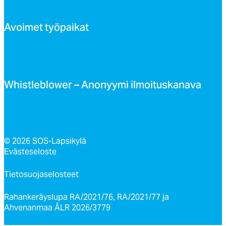
Avoi­met työ­pai­kat
Whist­leb­lo­wer – Ano­nyy­mi il­moi­tus­ka­na­va
© 2026 SOS-Lapsikylä
Evästeseloste
Tietosuojaselosteet
Rahankeräyslupa RA/2021/76, RA/2021/77 ja
Ahvenanmaa ÅLR 2026/3779