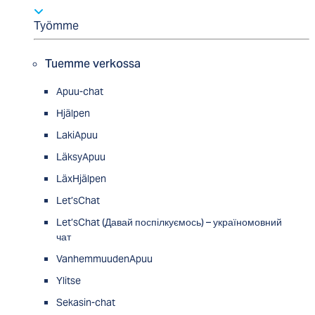
Työmme
Tuemme verkossa
Apuu-chat
Hjälpen
LakiApuu
LäksyApuu
LäxHjälpen
Let’sChat
Let’sChat (Давай поспілкуємось) – україномовний
чат
VanhemmuudenApuu
Ylitse
Sekasin-chat