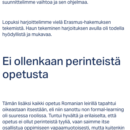
suunnittelimme vaihtoa ja sen ohjelmaa.
Lopuksi harjoittelimme vielä Erasmus-hakemuksen
tekemistä. Haun tekeminen harjoituksen avulla oli todella
hyödyllistä ja mukavaa.
Ei ol­len­kaan pe­rin­teis­tä
ope­tus­ta
Tämän lisäksi kaikki opetus Romanian leirillä tapahtui
oikeastaan itsestään, eli niin sanottu non formal-learning
oli suuressa roolissa. Tuntui hyvältä ja erilaiselta, että
opetus ei ollut perinteistä tyyliä, vaan saimme itse
osallistua oppimiseen vapaamuotoisesti, mutta kuitenkin