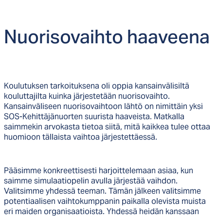
Nuo­ri­so­vaih­to haa­vee­na
Koulutuksen tarkoituksena oli oppia kansainvälisiltä
kouluttajilta kuinka järjestetään nuorisovaihto.
Kansainväliseen nuorisovaihtoon lähtö on nimittäin yksi
SOS-Kehittäjänuorten suurista haaveista. Matkalla
saimmekin arvokasta tietoa siitä, mitä kaikkea tulee ottaa
huomioon tällaista vaihtoa järjestettäessä.
Pääsimme konkreettisesti harjoittelemaan asiaa, kun
saimme simulaatiopelin avulla järjestää vaihdon.
Valitsimme yhdessä teeman. Tämän jälkeen valitsimme
potentiaalisen vaihtokumppanin paikalla olevista muista
eri maiden organisaatioista. Yhdessä heidän kanssaan