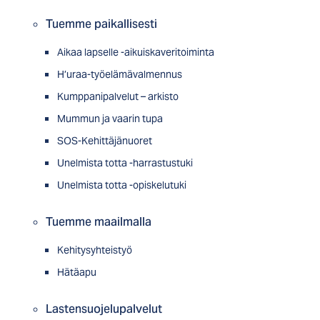
Tuemme paikallisesti
Aikaa lapselle -aikuiskaveritoiminta
H’uraa-työelämävalmennus
Kumppanipalvelut – arkisto
Mummun ja vaarin tupa
SOS-Kehittäjänuoret
Unelmista totta -harrastustuki
Unelmista totta -opiskelutuki
Tuemme maailmalla
Kehitysyhteistyö
Hätäapu
Lastensuojelupalvelut