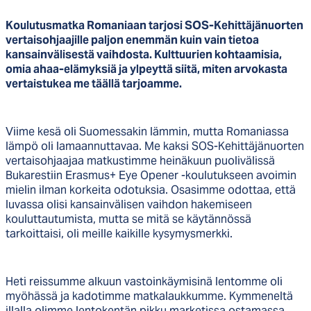
Koulutusmatka Romaniaan tarjosi SOS-Kehittäjänuorten
vertaisohjaajille paljon enemmän kuin vain tietoa
kansainvälisestä vaihdosta. Kulttuurien kohtaamisia,
omia ahaa-elämyksiä ja ylpeyttä siitä, miten arvokasta
vertaistukea me täällä tarjoamme.
Viime kesä oli Suomessakin lämmin, mutta Romaniassa
lämpö oli lamaannuttavaa. Me kaksi SOS-Kehittäjänuorten
vertaisohjaajaa matkustimme heinäkuun puolivälissä
Bukarestiin Erasmus+ Eye Opener -koulutukseen avoimin
mielin ilman korkeita odotuksia. Osasimme odottaa, että
luvassa olisi kansainvälisen vaihdon hakemiseen
kouluttautumista, mutta se mitä se käytännössä
tarkoittaisi, oli meille kaikille kysymysmerkki.
Heti reissumme alkuun vastoinkäymisinä lentomme oli
myöhässä ja kadotimme matkalaukkumme. Kymmeneltä
illalla olimme lentokentän pikku marketissa ostamassa