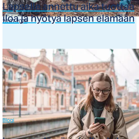
Lap­sel­le an­net­tu ai­ka tuot­taa
iloa ja hyö­tyä lap­sen elä­mään
20.07.2026
Blogi