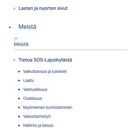
Lasten ja nuorten sivut
Meistä
Meistä
Tietoa SOS-Lapsikylästä
Vaikuttavuus ja tulokset
Laatu
Vastuullisuus
Osallisuus
Myön­tei­nen tun­nis­ta­minen
Vaikuttamistyö
Hallinto ja talous