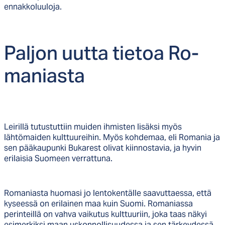
ennakkoluuloja.
Pal­jon uut­ta tie­toa Ro­
ma­nias­ta
Leirillä tutustuttiin muiden ihmisten lisäksi myös
lähtömaiden kulttuureihin. Myös kohdemaa, eli Romania ja
sen pääkaupunki Bukarest olivat kiinnostavia, ja hyvin
erilaisia Suomeen verrattuna.
Romaniasta huomasi jo lentokentälle saavuttaessa, että
kyseessä on erilainen maa kuin Suomi. Romaniassa
perinteillä on vahva vaikutus kulttuuriin, joka taas näkyi
esimerkiksi maan uskonnollisuudessa ja sen tärkeydessä.