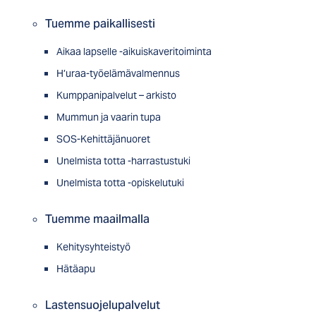
Tuemme paikallisesti
Aikaa lapselle -aikuiskaveritoiminta
H’uraa-työelämävalmennus
Kumppanipalvelut – arkisto
Mummun ja vaarin tupa
SOS-Kehittäjänuoret
Unelmista totta -harrastustuki
Unelmista totta -opiskelutuki
Tuemme maailmalla
Kehitysyhteistyö
Hätäapu
Lastensuojelupalvelut