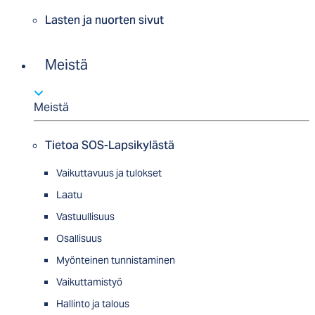
Lasten ja nuorten sivut
Meistä
Meistä
Tietoa SOS-Lapsikylästä
Vaikuttavuus ja tulokset
Laatu
Vastuullisuus
Osallisuus
Myön­tei­nen tun­nis­ta­minen
Vaikuttamistyö
Hallinto ja talous