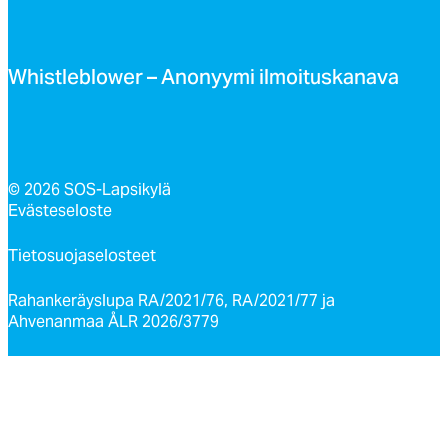
Whist­leb­lo­wer – Ano­nyy­mi il­moi­tus­ka­na­va
© 2026 SOS-Lapsikylä
Evästeseloste
Tietosuojaselosteet
Rahankeräyslupa RA/2021/76, RA/2021/77 ja
Ahvenanmaa ÅLR 2026/3779