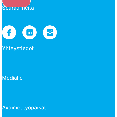
Seu­raa mei­tä
Yh­teys­tie­dot
Me­dial­le
Avoi­met työ­pai­kat