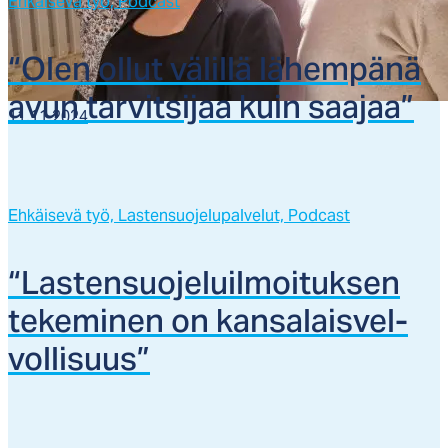
Ehkäisevä työ,
Podcast
“Olen ol­lut vä­lil­lä lä­hem­pä­nä
avun tar­vit­si­jaa kuin saa­jaa”
11.11.2024
Ehkäisevä työ,
Lastensuojelupalvelut,
Podcast
“Las­ten­suo­je­luil­moi­tuk­sen
te­ke­mi­nen on kan­sa­lais­vel­
vol­li­suus”