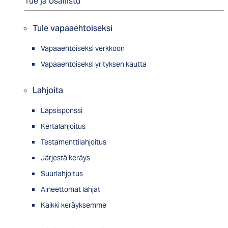
Tue ja osallistu
Tule vapaaehtoiseksi
Vapaaehtoiseksi verkkoon
Vapaaehtoiseksi yrityksen kautta
Lahjoita
Lapsisponssi
Kertalahjoitus
Testamenttilahjoitus
Järjestä keräys
Suurlahjoitus
Aineettomat lahjat
Kaikki keräyksemme