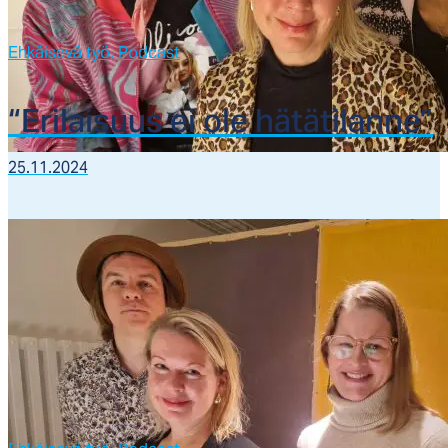
Ehkäisevä työ,
Podcast
“Eri­lai­suus ei ole hä­tä­ti­lan­ne”
25.11.2024