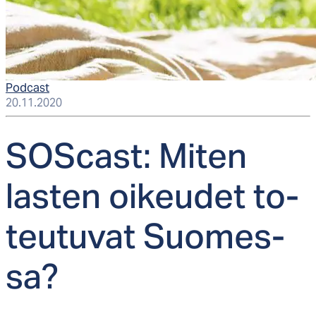
Podcast
20.11.2020
SOS­cast: Mi­ten
las­ten oi­keu­det to­
teu­tu­vat Suo­mes­
sa?