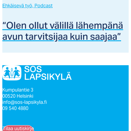
Ehkäisevä työ,
Podcast
“Olen ol­lut vä­lil­lä lä­hem­pä­nä
avun tar­vit­si­jaa kuin saa­jaa”
Kumpulantie 3
00520 Helsinki
info@sos-lapsikyla.fi
09 540 4880
Tilaa uutiskirje