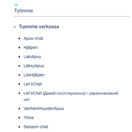
Työmme
Tuemme verkossa
Apuu-chat
Hjälpen
LakiApuu
LäksyApuu
LäxHjälpen
Let’sChat
Let’sChat (Давай поспілкуємось) – україномовний
чат
VanhemmuudenApuu
Ylitse
Sekasin-chat