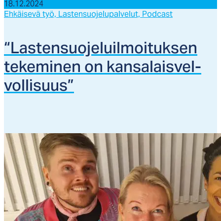
18.12.2024
Ehkäisevä työ,
Lastensuojelupalvelut,
Podcast
“Las­ten­suo­je­luil­moi­tuk­sen
te­ke­mi­nen on kan­sa­lais­vel­
vol­li­suus”