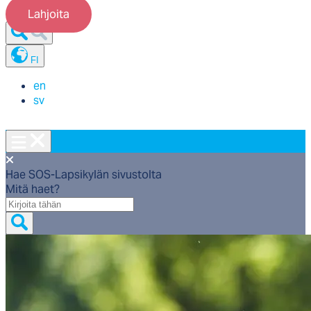
Lahjoita
FI
en
sv
Hae SOS-Lapsikylän sivustolta
Mitä haet?
Mitä
haet?