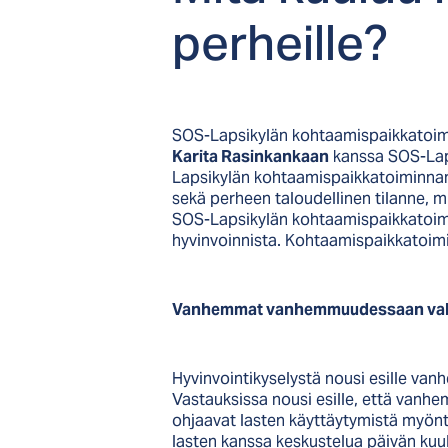
per­heil­le?
SOS-Lapsikylän kohtaamispaikkatoim
Karita Rasinkankaan
kanssa SOS-Laps
Lapsikylän kohtaamispaikkatoiminnan
sekä perheen taloudellinen tilanne,
SOS-Lapsikylän kohtaamispaikkatoi
hyvinvoinnista. Kohtaamispaikkatoimi
Vanhemmat vanhemmuudessaan va
Hyvinvointikyselystä nousi esille va
Vastauksissa nousi esille, että vanhe
ohjaavat lasten käyttäytymistä myöntei
lasten kanssa keskustelua päivän kuu