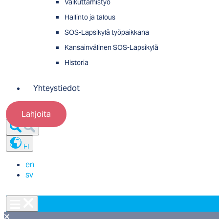
Vaikuttamistyö
Hallinto ja talous
SOS-Lapsikylä työpaikkana
Kansainvälinen SOS-Lapsikylä
Historia
Yhteystiedot
Lahjoita
FI
en
sv