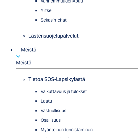
VanhemmuudenApuu
Ylitse
Sekasin-chat
Lastensuojelupalvelut
Meistä
Meistä
Tietoa SOS-Lapsikylästä
Vaikuttavuus ja tulokset
Laatu
Vastuullisuus
Osallisuus
Myön­tei­nen tun­nis­ta­minen