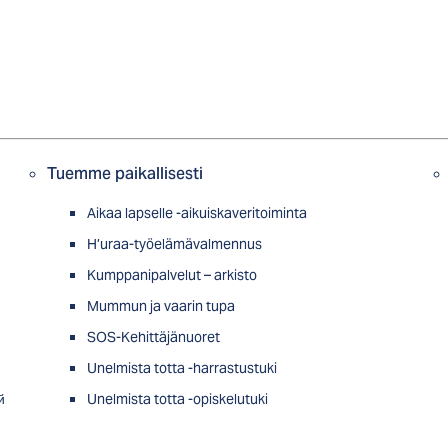
Tuemme paikallisesti
Aikaa lapselle -aikuiskaveritoiminta
H’uraa-työelämävalmennus
Kumppanipalvelut – arkisto
Mummun ja vaarin tupa
SOS-Kehittäjänuoret
Unelmista totta -harrastustuki
й
Unelmista totta -opiskelutuki