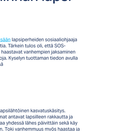
ssään
lapsiperheiden sosiaaliohjaaja
. Tärkein tulos oli, että SOS-
ea haastavat vanhempien jaksaminen
a. Kyselyn tuottaman tiedon avulla
sä
apsilähtöinen kasvatuskäsitys.
at antavat lapsilleen rakkautta ja
kaa yhdessä lähes päivittäin sekä käy
keen. Toki vanhemmuus myös haastaa ja