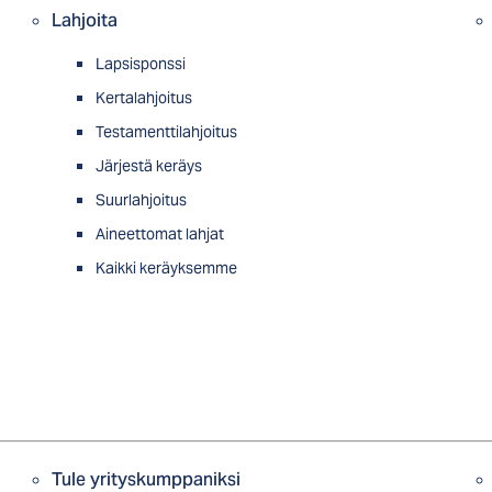
Lahjoita
Lapsisponssi
Kertalahjoitus
Testamenttilahjoitus
Järjestä keräys
Suurlahjoitus
Aineettomat lahjat
Kaikki keräyksemme
Tule yrityskumppaniksi