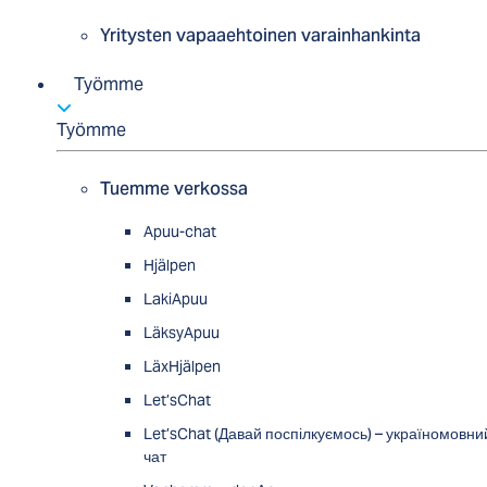
Yritysten vapaaehtoinen varainhankinta
Työmme
Työmme
Tuemme verkossa
Apuu-chat
Hjälpen
LakiApuu
LäksyApuu
LäxHjälpen
Let’sChat
Let’sChat (Давай поспілкуємось) – україномовни
чат