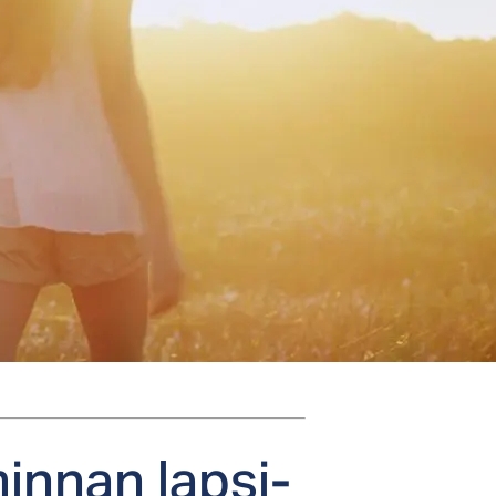
min­nan lap­si­