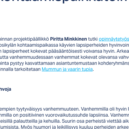
innan projektipäällikkö
Piritta Minkkinen
tutki
opinnäytetyö
ikylän kohtaamispaikassa käyvien lapsiperheiden hyvinvointia
 lapsiperheet kokevat pääsääntöisesti voivansa hyvin. Ark
 mutta vanhemmuudessaan vanhemmat kokevat olevansa vahvoj
minta pystyy kasvattamaan asiantuntemustaan kohderyhmän
nnalla tarkoitetaan
Mummun ja vaarin tupia
.
hvoja
nhempien tyytyväisyys vanhemmuuteen. Vanhemmilla oli hyvin l
mmilla on positiivinen vuorovaikutussuhde lapsiinsa. Vanhemm
sillä palautteilla ja kehuilla. Suurin osa perheistä viettää ai
lumisista. Myös huumori ja leikillisyys kuuluu perheiden ar