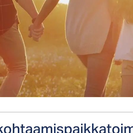
koh­taa­mis­paik­ka­toi­