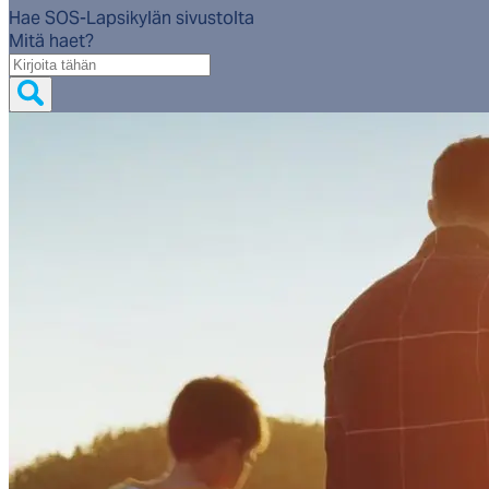
Hae SOS-Lapsikylän sivustolta
Mitä haet?
Mitä
haet?