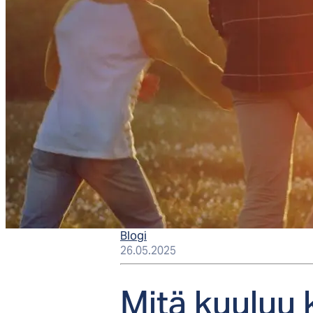
Blogi
26.05.2025
Mi­tä kuu­luu 