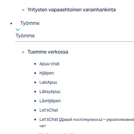
Yritysten vapaaehtoinen varainhankinta
Työmme
Työmme
Tuemme verkossa
Apuu-chat
Hjälpen
LakiApuu
LäksyApuu
LäxHjälpen
Let’sChat
Let’sChat (Давай поспілкуємось) – україномовни
чат