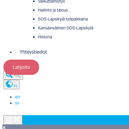
Vaikuttamistyö
Hallinto ja talous
SOS-Lapsikylä työpaikkana
Kansainvälinen SOS-Lapsikylä
Historia
Yhteystiedot
Lahjoita
FI
en
sv