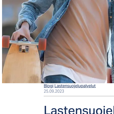
Blogi
Lastensuojelupalvelut
25.09.2023
Las­ten­suo­je­