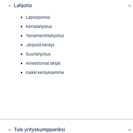
Lahjoita
Lapsisponssi
Kertalahjoitus
Testamenttilahjoitus
Järjestä keräys
Suurlahjoitus
Aineettomat lahjat
Kaikki keräyksemme
Tule yrityskumppaniksi