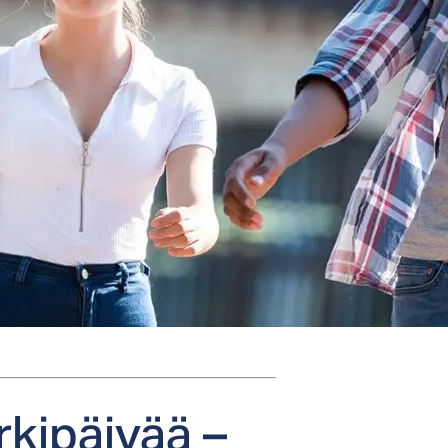
­ki­päi­vää –