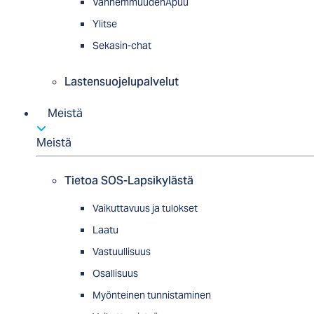
VanhemmuudenApuu
Ylitse
Sekasin-chat
Lastensuojelupalvelut
Meistä
Meistä
Tietoa SOS-Lapsikylästä
Vaikuttavuus ja tulokset
Laatu
Vastuullisuus
Osallisuus
Myön­tei­nen tun­nis­ta­minen