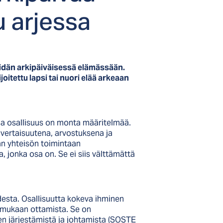
u ar­jes­sa
eidän arkipäiväisessä elämässään.
joitettu lapsi tai nuori elää arkeaan
la osallisuus on monta määritelmää.
nvertaisuutena, arvostuksena ja
än yhteisön toimintaan
, jonka osa on. Se ei siis välttämättä
esta. Osallisuutta kokeva ihminen
a mukaan ottamista. Se on
den järjestämistä ja johtamista (SOSTE