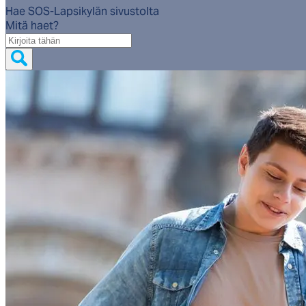
Hae SOS-Lapsikylän sivustolta
Mitä haet?
Mitä
haet?