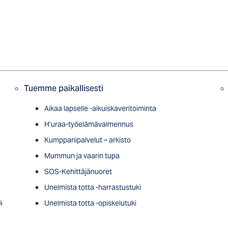
Tuemme paikallisesti
Aikaa lapselle -aikuiskaveritoiminta
H’uraa-työelämävalmennus
Kumppanipalvelut – arkisto
Mummun ja vaarin tupa
SOS-Kehittäjänuoret
Unelmista totta -harrastustuki
й
Unelmista totta -opiskelutuki