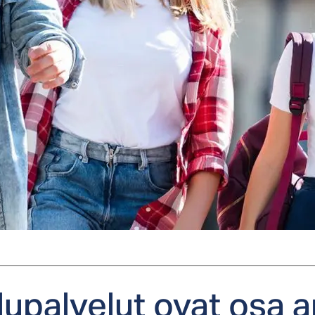
lu­pal­ve­lut ovat osa ar