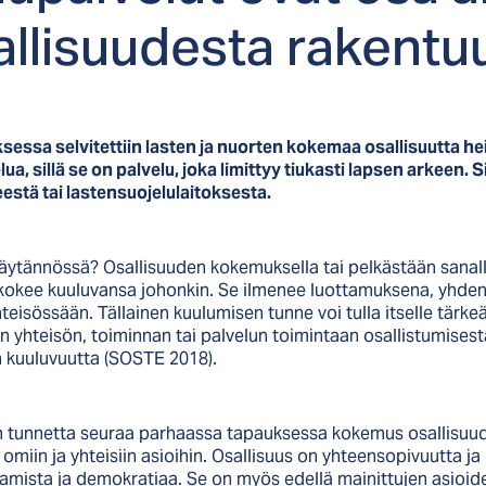
­li­suu­des­ta ra­ken­tu
ssa selvitettiin lasten ja nuorten kokemaa osallisuutta h
, sillä se on palvelu, joka limittyy tiukasti lapsen arkeen. Si
eestä tai lastensuojelulaitoksesta.
käytännössä? Osallisuuden kokemuksella tai pelkästään sanal
tä kokee kuuluvansa johonkin. Se ilmenee luottamuksena, yhde
isössään. Tällainen kuulumisen tunne voi tulla itselle tärke
en yhteisön, toiminnan tai palvelun toimintaan osallistumisesta
aan kuuluvuutta (SOSTE 2018).
n tunnetta seuraa parhaassa tapauksessa kokemus osallisuud
miin ja yhteisiin asioihin. Osallisuus on yhteensopivuutta j
kuttamista ja demokratiaa. Se on myös edellä mainittujen asioi