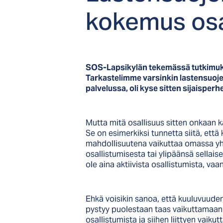
ko­ke­mus osal
SOS-Lapsikylän tekemässä tutkimukse
Tarkastelimme varsinkin lastensuojelua
palvelussa, oli kyse sitten sijaisperh
Mutta mitä osallisuus sitten onkaan 
Se on esimerkiksi tunnetta siitä, et
mahdollisuutena vaikuttaa omassa yhte
osallistumisesta tai ylipäänsä sellais
ole aina aktiivista osallistumista, v
Ehkä voisikin sanoa, että kuuluvuude
pystyy puolestaan taas vaikuttamaan o
osallistumista ja siihen liittyen vai