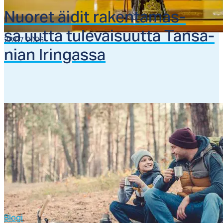
Nuo­ret äi­dit ra­ken­ta­mas­
sa uut­ta tu­le­vai­suut­ta Tan­sa­
28.07.2026
nian Irin­gas­sa
Blogi