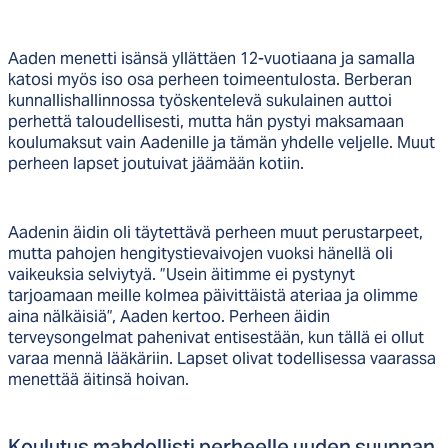
Aaden menetti isänsä yllättäen 12-vuotiaana ja samalla
katosi myös iso osa perheen toimeentulosta. Berberan
kunnallishallinnossa työskentelevä sukulainen auttoi
perhettä taloudellisesti, mutta hän pystyi maksamaan
koulumaksut vain Aadenille ja tämän yhdelle veljelle. Muut
perheen lapset joutuivat jäämään kotiin.
Aadenin äidin oli täytettävä perheen muut perustarpeet,
mutta pahojen hengitystievaivojen vuoksi hänellä oli
vaikeuksia selviytyä. ”Usein äitimme ei pystynyt
tarjoamaan meille kolmea päivittäistä ateriaa ja olimme
aina nälkäisiä”, Aaden kertoo. Perheen äidin
terveysongelmat pahenivat entisestään, kun tällä ei ollut
varaa mennä lääkäriin. Lapset olivat todellisessa vaarassa
menettää äitinsä hoivan.