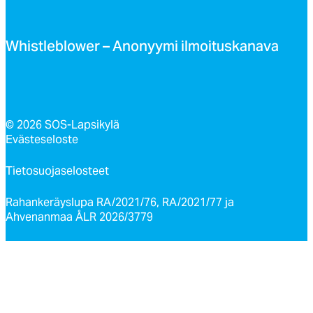
Whist­leb­lo­wer – Ano­nyy­mi il­moi­tus­ka­na­va
© 2026 SOS-Lapsikylä
Evästeseloste
Tietosuojaselosteet
Rahankeräyslupa RA/2021/76, RA/2021/77 ja
Ahvenanmaa ÅLR 2026/3779