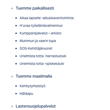
Tuemme paikallisesti
Aikaa lapselle -aikuiskaveritoiminta
H’uraa-työelämävalmennus
Kumppanipalvelut – arkisto
Mummun ja vaarin tupa
SOS-Kehittäjänuoret
Unelmista totta -harrastustuki
Unelmista totta -opiskelutuki
Tuemme maailmalla
Kehitysyhteistyö
Hätäapu
Lastensuojelupalvelut