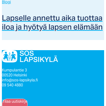
Blogi
Lap­sel­le an­net­tu ai­ka tuot­taa
iloa ja hyö­tyä lap­sen elä­mään
Kumpulantie 3
00520 Helsinki
info@sos-lapsikyla.fi
09 540 4880
Tilaa uutiskirje