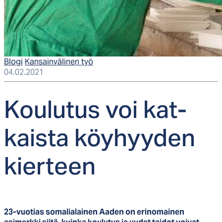
Blogi
Kansainvälinen työ
04.02.2021
Kou­lu­tus voi kat­
kais­ta köy­hyy­den
kier­teen
23-vuotias somalialainen Aaden on erinomainen