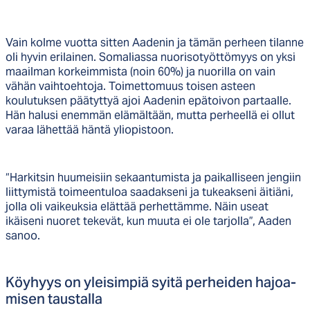
Vain kolme vuotta sitten Aadenin ja tämän perheen tilanne
oli hyvin erilainen. Somaliassa nuorisotyöttömyys on yksi
maailman korkeimmista (noin 60%) ja nuorilla on vain
vähän vaihtoehtoja. Toimettomuus toisen asteen
koulutuksen päätyttyä ajoi Aadenin epätoivon partaalle.
Hän halusi enemmän elämältään, mutta perheellä ei ollut
varaa lähettää häntä yliopistoon.
“Harkitsin huumeisiin sekaantumista ja paikalliseen jengiin
liittymistä toimeentuloa saadakseni ja tukeakseni äitiäni,
jolla oli vaikeuksia elättää perhettämme. Näin useat
ikäiseni nuoret tekevät, kun muuta ei ole tarjolla”, Aaden
sanoo.
Köy­hyys on ylei­sim­piä syi­tä per­hei­den ha­joa­
mi­sen taus­tal­la