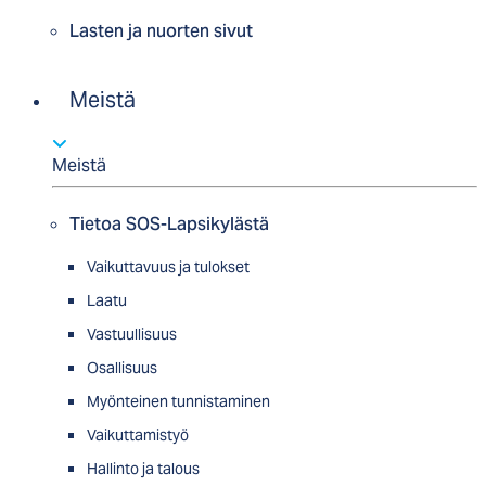
Lasten ja nuorten sivut
Meistä
Meistä
Tietoa SOS-Lapsikylästä
Vaikuttavuus ja tulokset
Laatu
Vastuullisuus
Osallisuus
Myön­tei­nen tun­nis­ta­minen
Vaikuttamistyö
Hallinto ja talous