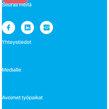
Seu­raa mei­tä
Yh­teys­tie­dot
Me­dial­le
Avoi­met työ­pai­kat