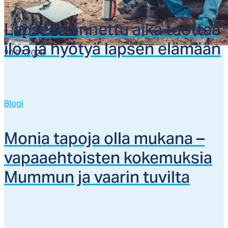
Lap­sel­le an­net­tu ai­ka tuot­taa
iloa ja hyö­tyä lap­sen elä­mään
20.07.2026
Blogi
Mo­nia ta­po­ja ol­la mu­ka­na –
va­paaeh­tois­ten ko­ke­muk­sia
Mum­mun ja vaa­rin tu­vil­ta