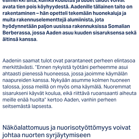
esimerkki siitä, kuinka koulutus ja uudet taidot voivat
avata tien pois köyhyydestä. Aadenille tällainen taito on
rakentaminen – hän opetteli tekemään ​​huonekaluja ja
muita rakennuselementtejä alumiinista, jota
hyödynnetään paljon uusissa rakennuksissa Somalian
Berberassa, jossa Aaden asuu kuuden sisaruksensa sekä
äitinsä kanssa
.
Aadenin saamat tulot ovat parantaneet perheen elintasoa
merkittävästi. ”Ennen nykyistä työtäni perheemme asui
ahtaasti pienessä huoneessa, jossa jaoimme käymälän
naapureiden kanssa. Nykyään asumme kolmen huoneen
talossa, jossa meillä on myös oma käymälä. Nuoremmat
sisarukseni käyvät koulua, eikä riittävä ruoansaanti aiheuta
meille enää huolta” kertoo Aaden, vanhin perheen
seitsemästä lapsesta.
Nä­köa­lat­to­muus ja nuo­ri­so­työt­tö­myys voi­vat
joh­taa nuor­ten syr­jäy­ty­mi­seen