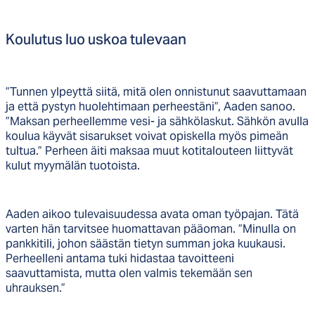
Kou­lu­tus luo us­koa tu­le­vaan
”Tunnen ylpeyttä siitä, mitä olen onnistunut saavuttamaan
ja että pystyn huolehtimaan perheestäni”, Aaden sanoo.
”Maksan perheellemme vesi- ja sähkölaskut. Sähkön avulla
koulua käyvät sisarukset voivat opiskella myös pimeän
tultua.” Perheen äiti maksaa muut kotitalouteen liittyvät
kulut myymälän tuotoista.
Aaden aikoo tulevaisuudessa avata oman työpajan. Tätä
varten hän tarvitsee huomattavan pääoman. ”Minulla on
pankkitili, johon säästän tietyn summan joka kuukausi.
Perheelleni antama tuki hidastaa tavoitteeni
saavuttamista, mutta olen valmis tekemään sen
uhrauksen.”