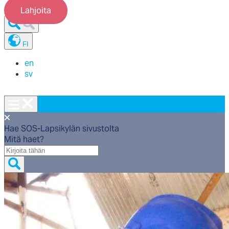
Lahjoita
FI
en
sv
Hae SOS-Lapsikylän sivustolta
Mitä haet?
Mitä
haet?