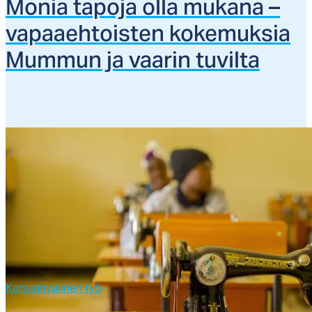
Mo­nia ta­po­ja ol­la mu­ka­na –
va­paaeh­tois­ten ko­ke­muk­sia
Mum­mun ja vaa­rin tu­vil­ta
Kansainvälinen työ