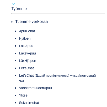
Työmme
Tuemme verkossa
Apuu-chat
Hjälpen
LakiApuu
LäksyApuu
LäxHjälpen
Let’sChat
Let’sChat (Давай поспілкуємось) – україномовний
чат
VanhemmuudenApuu
Ylitse
Sekasin-chat