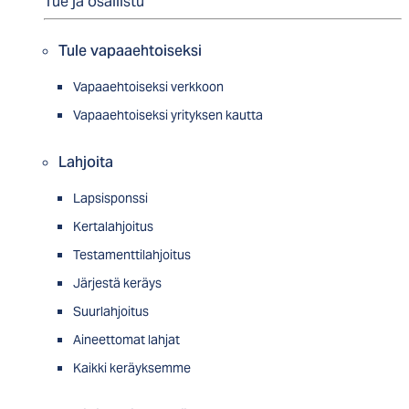
Tue ja osallistu
Tule vapaaehtoiseksi
Vapaaehtoiseksi verkkoon
Vapaaehtoiseksi yrityksen kautta
Lahjoita
Lapsisponssi
Kertalahjoitus
Testamenttilahjoitus
Järjestä keräys
Suurlahjoitus
Aineettomat lahjat
Kaikki keräyksemme