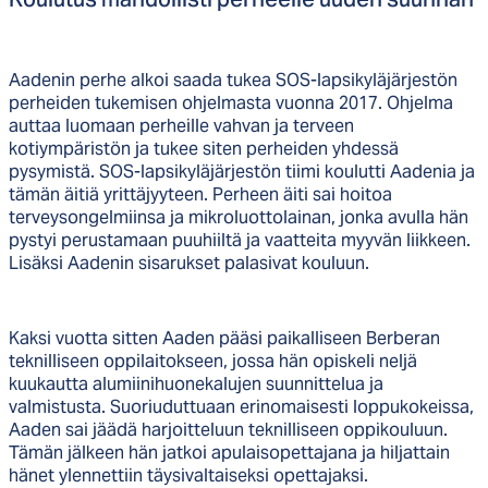
Kou­lu­tus mah­dol­lis­ti per­heel­le uu­den suun­nan
Aadenin perhe alkoi saada tukea SOS-lapsikyläjärjestön
perheiden tukemisen ohjelmasta vuonna 2017. Ohjelma
auttaa luomaan perheille vahvan ja terveen
kotiympäristön ja tukee siten perheiden yhdessä
pysymistä. SOS-lapsikyläjärjestön tiimi koulutti Aadenia ja
tämän äitiä yrittäjyyteen. Perheen äiti sai hoitoa
terveysongelmiinsa ja mikroluottolainan, jonka avulla hän
pystyi perustamaan puuhiiltä ja vaatteita myyvän liikkeen.
Lisäksi Aadenin sisarukset palasivat kouluun.
Kaksi vuotta sitten Aaden pääsi paikalliseen Berberan
teknilliseen oppilaitokseen, jossa hän opiskeli neljä
kuukautta alumiinihuonekalujen suunnittelua ja
valmistusta. Suoriuduttuaan erinomaisesti loppukokeissa,
Aaden sai jäädä harjoitteluun teknilliseen oppikouluun.
Tämän jälkeen hän jatkoi apulaisopettajana ja hiljattain
hänet ylennettiin täysivaltaiseksi opettajaksi.