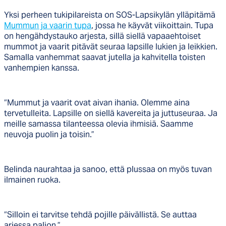
Yksi perheen tukipilareista on SOS-Lapsikylän ylläpitämä
Mummun ja vaarin tupa
, jossa he käyvät viikoittain. Tupa
on hengähdystauko arjesta, sillä siellä vapaaehtoiset
mummot ja vaarit pitävät seuraa lapsille lukien ja leikkien.
Samalla vanhemmat saavat jutella ja kahvitella toisten
vanhempien kanssa.
“Mummut ja vaarit ovat aivan ihania. Olemme aina
tervetulleita. Lapsille on siellä kavereita ja juttuseuraa. Ja
meille samassa tilanteessa olevia ihmisiä. Saamme
neuvoja puolin ja toisin.”
Belinda naurahtaa ja sanoo, että plussaa on myös tuvan
ilmainen ruoka.
“Silloin ei tarvitse tehdä pojille päivällistä. Se auttaa
arjessa paljon.”