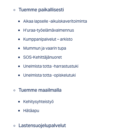
Tuemme paikallisesti
Aikaa lapselle -aikuiskaveritoiminta
H’uraa-työelämävalmennus
Kumppanipalvelut – arkisto
Mummun ja vaarin tupa
SOS-Kehittäjänuoret
Unelmista totta -harrastustuki
Unelmista totta -opiskelutuki
Tuemme maailmalla
Kehitysyhteistyö
Hätäapu
Lastensuojelupalvelut