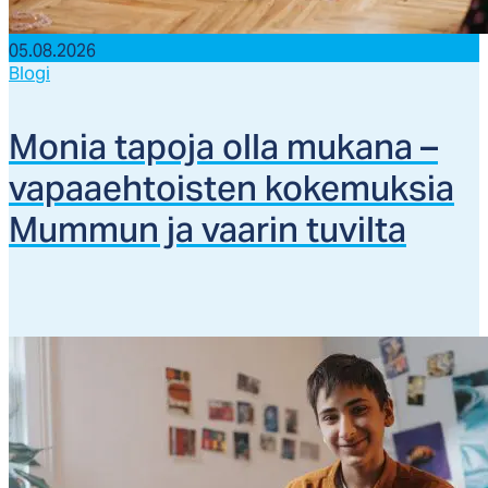
05.08.2026
Blogi
Mo­nia ta­po­ja ol­la mu­ka­na –
va­paaeh­tois­ten ko­ke­muk­sia
Mum­mun ja vaa­rin tu­vil­ta