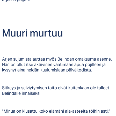
Muu­ri mur­tuu
Arjen sujumista auttaa myös Belindan omaksuma asenne.
Hän on ollut itse aktiivinen vaatimaan apua pojilleen ja
kysynyt aina heidän kuulumisiaan päiväkodista.
Sitkeys ja selviytymisen taito eivät kuitenkaan ole tulleet
Belindalle ilmaiseksi.
“Minua on kiusattu koko elämäni ala-asteelta töihin asti.”