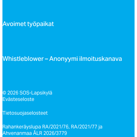
Avoi­met työ­pai­kat
Whist­leb­lo­wer – Ano­nyy­mi il­moi­tus­ka­na­va
© 2026 SOS-Lapsikylä
Evästeseloste
Tietosuojaselosteet
Rahankeräyslupa RA/2021/76, RA/2021/77 ja
Ahvenanmaa ÅLR 2026/3779