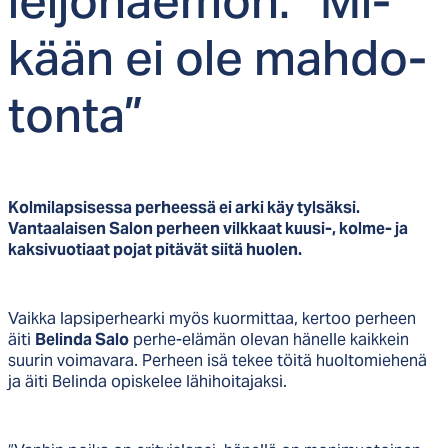
lei­jo­nae­mon: ”Mi­
kään ei ole mah­do­
ton­ta”
Kolmilapsisessa perheessä ei arki käy tylsäksi.
Vantaalaisen Salon perheen vilkkaat kuusi-, kolme- ja
kaksivuotiaat pojat pitävät siitä huolen.
Vaikka lapsiperhearki myös kuormittaa, kertoo perheen
äiti
Belinda Salo
perhe-elämän olevan hänelle kaikkein
suurin voimavara. Perheen isä tekee töitä huoltomiehenä
ja äiti Belinda opiskelee lähihoitajaksi.