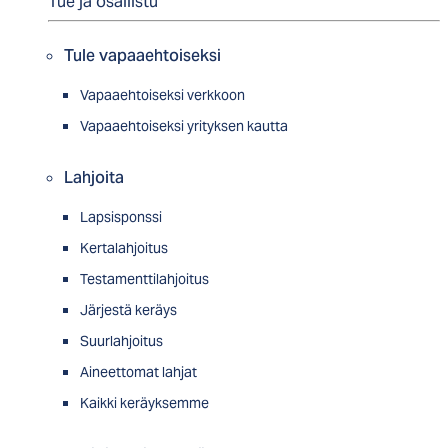
Tue ja osallistu
Tule vapaaehtoiseksi
Vapaaehtoiseksi verkkoon
Vapaaehtoiseksi yrityksen kautta
Lahjoita
Lapsisponssi
Kertalahjoitus
Testamenttilahjoitus
Järjestä keräys
Suurlahjoitus
Aineettomat lahjat
Kaikki keräyksemme