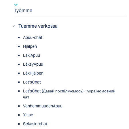
Työmme
Tuemme verkossa
Apuu-chat
Hjälpen
LakiApuu
LäksyApuu
LäxHjälpen
Let’sChat
Let’sChat (Давай поспілкуємось) – україномовний
чат
VanhemmuudenApuu
Ylitse
Sekasin-chat