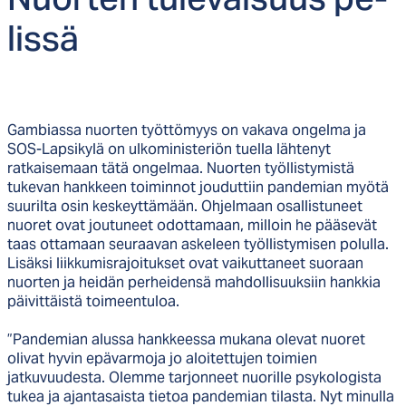
Nuor­ten tu­le­vai­suus pe­
lis­sä
Gambiassa nuorten työttömyys on vakava ongelma ja
SOS-Lapsikylä on ulkoministeriön tuella lähtenyt
ratkaisemaan tätä ongelmaa. Nuorten työllistymistä
tukevan hankkeen toiminnot jouduttiin pandemian myötä
suurilta osin keskeyttämään. Ohjelmaan osallistuneet
nuoret ovat joutuneet odottamaan, milloin he pääsevät
taas ottamaan seuraavan askeleen työllistymisen polulla.
Lisäksi liikkumisrajoitukset ovat vaikuttaneet suoraan
nuorten ja heidän perheidensä mahdollisuuksiin hankkia
päivittäistä toimeentuloa.
”Pandemian alussa hankkeessa mukana olevat nuoret
olivat hyvin epävarmoja jo aloitettujen toimien
jatkuvuudesta. Olemme tarjonneet nuorille psykologista
tukea ja ajantasaista tietoa pandemian tilasta. Nyt minulla