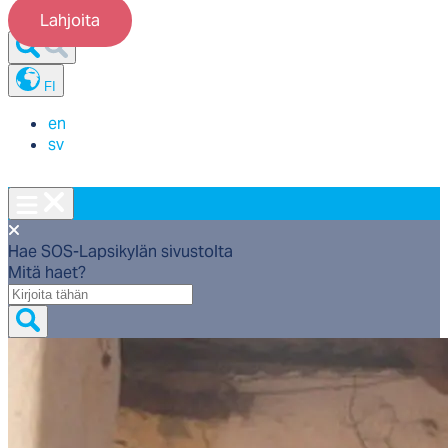
Lahjoita
FI
en
sv
Hae SOS-Lapsikylän sivustolta
Mitä haet?
Mitä
haet?