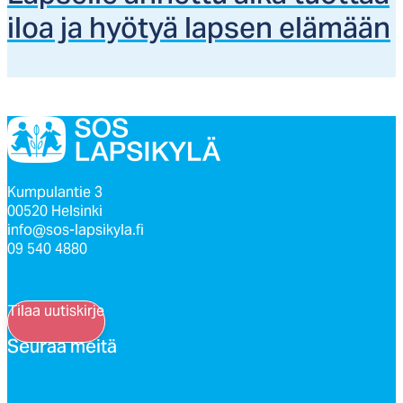
iloa ja hyö­tyä lap­sen elä­mään
Kumpulantie 3
00520 Helsinki
info@sos-lapsikyla.fi
09 540 4880
Tilaa uutiskirje
Seu­raa mei­tä