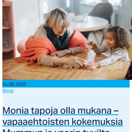
05.08.2026
Blogi
Mo­nia ta­po­ja ol­la mu­ka­na –
va­paaeh­tois­ten ko­ke­muk­sia