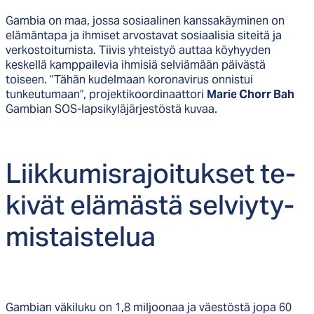
Gambia on maa, jossa sosiaalinen kanssakäyminen on
elämäntapa ja ihmiset arvostavat sosiaalisia siteitä ja
verkostoitumista. Tiivis yhteistyö auttaa köyhyyden
keskellä kamppailevia ihmisiä selviämään päivästä
toiseen. ”Tähän kudelmaan koronavirus onnistui
tunkeutumaan”, projektikoordinaattori
Marie Chorr Bah
Gambian SOS-lapsikyläjärjestöstä kuvaa.
Liik­ku­mis­ra­joi­tuk­set te­
ki­vät elä­mäs­tä sel­viy­ty­
mis­tais­te­lua
Gambian väkiluku on 1,8 miljoonaa ja väestöstä jopa 60