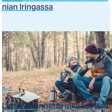
nian Irin­gas­sa
Blogi
Lap­sel­le an­net­tu ai­ka tuot­taa