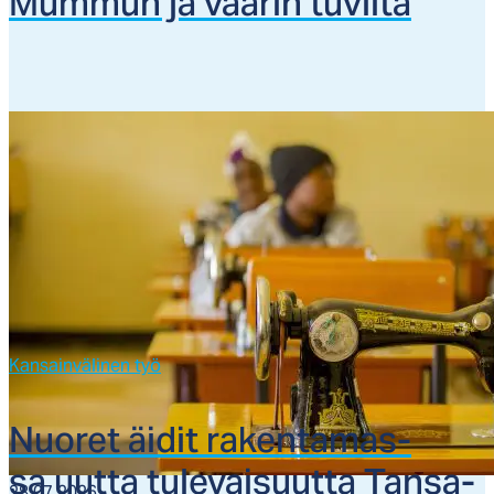
Mum­mun ja vaa­rin tu­vil­ta
Kansainvälinen työ
Nuo­ret äi­dit ra­ken­ta­mas­
sa uut­ta tu­le­vai­suut­ta Tan­sa­
28.07.2026