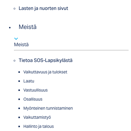
Lasten ja nuorten sivut
Meistä
Meistä
Tietoa SOS-Lapsikylästä
Vaikuttavuus ja tulokset
Laatu
Vastuullisuus
Osallisuus
Myön­tei­nen tun­nis­ta­minen
Vaikuttamistyö
Hallinto ja talous