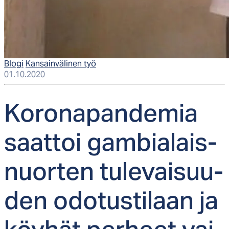
Blogi
Kansainvälinen työ
01.10.2020
Ko­ro­na­pan­de­mia
saat­toi gam­bia­lais­
nuor­ten tu­le­vai­suu­
den odo­tus­ti­laan ja