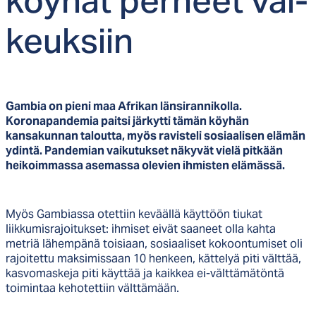
köy­hät per­heet vai­
keuk­siin
Gambia on pieni maa Afrikan länsirannikolla.
Koronapandemia paitsi järkytti tämän köyhän
kansakunnan taloutta, myös ravisteli sosiaalisen elämän
ydintä. Pandemian vaikutukset näkyvät vielä pitkään
heikoimmassa asemassa olevien ihmisten elämässä.
Myös Gambiassa otettiin keväällä käyttöön tiukat
liikkumisrajoitukset: ihmiset eivät saaneet olla kahta
metriä lähempänä toisiaan, sosiaaliset kokoontumiset oli
rajoitettu maksimissaan 10 henkeen, kättelyä piti välttää,
kasvomaskeja piti käyttää ja kaikkea ei-välttämätöntä
toimintaa kehotettiin välttämään.