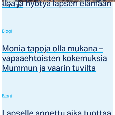
iloa ja hyö­tyä lap­sen elä­mään
20.07.2026
Blogi
Mo­nia ta­po­ja ol­la mu­ka­na –
va­paaeh­tois­ten ko­ke­muk­sia
Mum­mun ja vaa­rin tu­vil­ta
Blogi
Lap­sel­le an­net­tu ai­ka tuot­taa