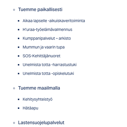
Tuemme paikallisesti
Aikaa lapselle -aikuiskaveritoiminta
H’uraa-työelämävalmennus
Kumppanipalvelut – arkisto
Mummun ja vaarin tupa
SOS-Kehittäjänuoret
Unelmista totta -harrastustuki
Unelmista totta -opiskelutuki
Tuemme maailmalla
Kehitysyhteistyö
Hätäapu
Lastensuojelupalvelut