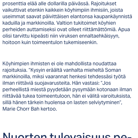
prosenttia elää alle dollarilla päivässä. Rajoitukset
vaikuttivat etenkin kaikkein köyhimpiin ihmisiin, joista
useimmat saavat päivittäisen elantonsa kaupankäynnistä
kaduilla ja markkinoilla. Valtion tukitoimet köyhien
perheiden auttamiseksi ovat olleet riittämättömiä. Apua
olisi tarvittu kipeästi niin viruksen ennaltaehkäisyyn,
hoitoon kuin toimeentulon tukemiseenkin.
Köyhimpien ihmisten ei ole mahdollista noudattaa
rajoituksia. ”Kysyin eräältä vanhalta mieheltä Soman
markkinoilla, miksi vaarannat henkesi tehdessäsi työtä
ilman riittäviä suojavarusteita. Hän vastasi: ”Jos
perheellistä miestä pyydetään pysymään kotonaan ilman
riittävää tukea toimeentuloon, hän ei välitä varoituksista,
sillä hänen tärkein huolensa on lasten selviytyminen”,
Marie Chorr Bah kertoo.