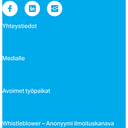
Yh­teys­tie­dot
Me­dial­le
Avoi­met työ­pai­kat
Whist­leb­lo­wer – Ano­nyy­mi il­moi­tus­ka­na­va