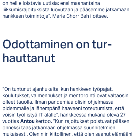
on heille loistavia uutisia: ensi maanantaina
liikkumisrajoituksista luovutaan ja pääsemme jatkamaan
hankkeen toimintoja”, Marie Chorr Bah iloitsee.
Odot­ta­mi­nen on tur­
haut­ta­nut
”On tuntunut ajanhukalta, kun hankkeen työpajat,
koulutukset, valmennukset ja mentorointi ovat valtaosin
olleet tauolla. Ilman pandemiaa olisin ohjelmassa
pidemmälle ja lähempänä haaveeni toteutumista, että
voisin työllistyä IT-alalle”, hankkeessa mukana oleva 27-
vuotias
Antou
kertoo. ”Kun rajoitukset poistuvat pääsen
onneksi taas jatkamaan ohjelmassa suunnitelmien
mukaisesti. Olen niin kiitollinen, että olen saanut elämääni