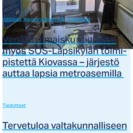
Hätäapu,
Kansainvälinen työ,
Tiedotteet
Ve­nä­jän il­mais­ku vau­rioit­ti
myös SOS-Lap­si­ky­län toi­mi­
02.07.2026
pis­tet­tä Kio­vas­sa – jär­jes­tö
aut­taa lap­sia met­roa­se­mil­la
Tiedotteet
Ter­ve­tu­loa val­ta­kun­nal­li­seen