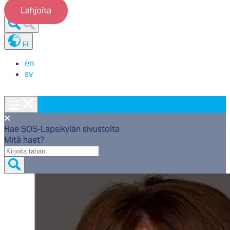
Lahjoita
FI
en
sv
Hae SOS-Lapsikylän sivustolta
Mitä haet?
Mitä
haet?