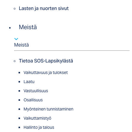
Lasten ja nuorten sivut
Meistä
Meistä
Tietoa SOS-Lapsikylästä
Vaikuttavuus ja tulokset
Laatu
Vastuullisuus
Osallisuus
Myön­tei­nen tun­nis­ta­minen
Vaikuttamistyö
Hallinto ja talous