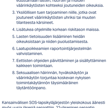
edustamaan lasten, nuorten ja muiden
väärinkäytösten kohteeksi joutuneiden oikeuksia.
Yksilöllisen tuen tarjoaminen niille, jotka ovat
joutuneet väärinkäytösten uhriksi tai muuten
tilanteesta kärsineet​.
Lisätukea ohjelmille korkean riskitason maissa.
Lasten tietoisuuden lisääminen heidän
oikeuksistaan​ ja niiden puolustamisesta.
Laatupoikkeamien raportointijärjestelmän
vahvistaminen.
Eettisten ohjeiden päivittäminen ja sisällyttäminen
kaikkeen toimintaan.
Seksuaalisen häirinnän, hyväksikäytön ja
väärinkäytön torjuntaa koskevan nykyisen
toimintakäytännön täysimääräinen
täytäntöönpano.
Kansainvälisen SOS-lapsikyläjärjestön yleiskokous äänesti
myös uusia jäseniä senaattiin. 22-jäsenisen senaatin