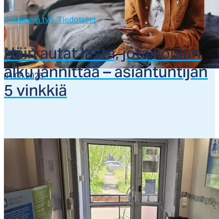
Ehkäisevä työ,
Tiedotteet
Näin au­tat las­ta, jo­ta kou­lun
al­ku jän­nit­tää – asian­tun­ti­jan
04.08.2026
5 vink­kiä