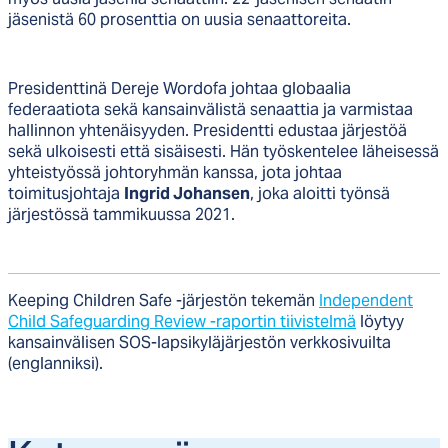
jäsenistä 60 prosenttia on uusia senaattoreita.
Presidenttinä Dereje Wordofa johtaa globaalia
federaatiota sekä kansainvälistä senaattia ja varmistaa
hallinnon yhtenäisyyden. Presidentti edustaa järjestöä
sekä ulkoisesti että sisäisesti. Hän työskentelee läheisessä
yhteistyössä johtoryhmän kanssa, jota johtaa
toimitusjohtaja
Ingrid Johansen
, joka aloitti työnsä
järjestössä tammikuussa 2021.
Keeping Children Safe -järjestön tekemän
Independent
Child Safeguarding Review -raportin tiivistelmä
löytyy
kansainvälisen SOS-lapsikyläjärjestön verkkosivuilta
(englanniksi).