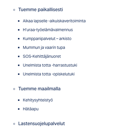
Tuemme paikallisesti
Aikaa lapselle -aikuiskaveritoiminta
H’uraa-työelämävalmennus
Kumppanipalvelut – arkisto
Mummun ja vaarin tupa
SOS-Kehittäjänuoret
Unelmista totta -harrastustuki
Unelmista totta -opiskelutuki
Tuemme maailmalla
Kehitysyhteistyö
Hätäapu
Lastensuojelupalvelut