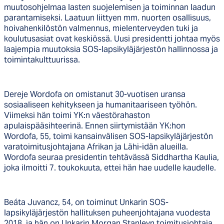
muutosohjelmaa lasten suojelemisen ja toiminnan laadun
parantamiseksi. Laatuun liittyen mm. nuorten osallisuus,
hoivahenkilöstön valmennus, mielenterveyden tuki ja
koulutusasiat ovat keskiössä. Uusi presidentti johtaa myös
laajempia muutoksia SOS-lapsikyläjärjestön hallinnossa ja
toimintakulttuurissa.
Dereje Wordofa on omistanut 30-vuotisen uransa
sosiaaliseen kehitykseen ja humanitaariseen työhön.
Viimeksi hän toimi YK:n väestörahaston
apulaispääsihteerinä. Ennen siirtymistään YK:hon
Wordofa, 55, toimi kansainvälisen SOS-lapsikyläjärjestön
varatoimitusjohtajana Afrikan ja Lähi-idän alueilla.
Wordofa seuraa presidentin tehtävässä Siddhartha Kaulia,
joka ilmoitti 7. toukokuuta, ettei hän hae uudelle kaudelle.
Beáta Juvancz, 54, on toiminut Unkarin SOS-
lapsikyläjärjestön hallituksen puheenjohtajana vuodesta
2018, ja hän on Unkarin Morgan Stanleyn toimitusjohtaja.