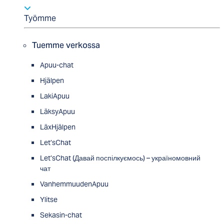
Työmme
Tuemme verkossa
Apuu-chat
Hjälpen
LakiApuu
LäksyApuu
LäxHjälpen
Let’sChat
Let’sChat (Давай поспілкуємось) – україномовний
чат
VanhemmuudenApuu
Ylitse
Sekasin-chat