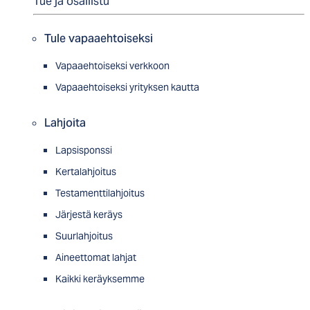
Tue ja osallistu
Tule vapaaehtoiseksi
Vapaaehtoiseksi verkkoon
Vapaaehtoiseksi yrityksen kautta
Lahjoita
Lapsisponssi
Kertalahjoitus
Testamenttilahjoitus
Järjestä keräys
Suurlahjoitus
Aineettomat lahjat
Kaikki keräyksemme