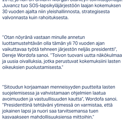
Juvancz tuo SOS-lapsikyläjärjestöön laajan kokemuksen
30 vuoden ajalta niin yleishallinnosta, strategisesta
valvonnasta kuin rahoituksesta.
”Otan nöyränä vastaan minulle annetun
luottamustehtävän olla tämän yli 70 vuoden ajan
vaikuttavaa työtä tehneen järjestön neljäs presidentti”,
Dereje Wordofa sanoi. ”Toivon tuovani uutta näkökulmaa
ja uusia oivalluksia, jotka perustuvat kokemuksiini lasten
oikeuksien puolustamisesta.”
”Sitoudun korjaamaan menneisyyden puutteita lasten
suojelemisessa ja vahvistamaan ohjelmien laatua
avoimuuden ja vastuullisuuden kautta”, Wordofa sanoi.
”Presidenttinä tehtäväni ytimessä on varmistaa, että
jokainen lapsi ja nuori saa tarvitsemansa tuen
kasvaakseen mahdollisuuksiensa mittoihin.”