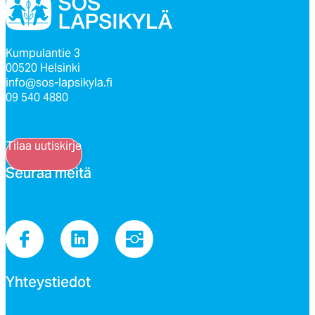
Kumpulantie 3
00520 Helsinki
info@sos-lapsikyla.fi
09 540 4880
Tilaa uutiskirje
Seu­raa mei­tä
Yh­teys­tie­dot