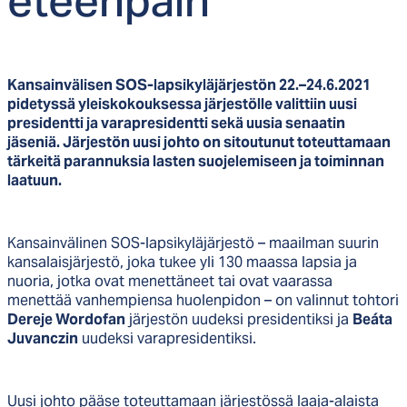
eteen­päin
Kansainvälisen SOS-lapsikyläjärjestön 22.–24.6.2021
pidetyssä yleiskokouksessa järjestölle valittiin uusi
presidentti ja varapresidentti sekä uusia senaatin
jäseniä. Järjestön uusi johto on sitoutunut toteuttamaan
tärkeitä parannuksia lasten suojelemiseen ja toiminnan
laatuun.
Kansainvälinen SOS-lapsikyläjärjestö – maailman suurin
kansalaisjärjestö, joka tukee yli 130 maassa lapsia ja
nuoria, jotka ovat menettäneet tai ovat vaarassa
menettää vanhempiensa huolenpidon – on valinnut tohtori
Dereje Wordofan
järjestön uudeksi presidentiksi ja
Beáta
Juvanczin
uudeksi varapresidentiksi.
Uusi johto pääse toteuttamaan järjestössä laaja-alaista