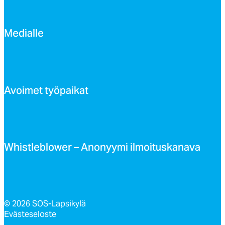
Me­dial­le
Avoi­met työ­pai­kat
Whist­leb­lo­wer – Ano­nyy­mi il­moi­tus­ka­na­va
© 2026 SOS-Lapsikylä
Evästeseloste