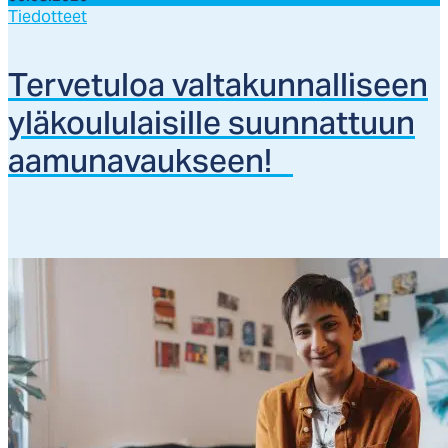
Tiedotteet
Ter­ve­tu­loa val­ta­kun­nal­li­seen
ylä­kou­lu­lai­sil­le suun­nat­tuun
aa­mu­na­vauk­seen!