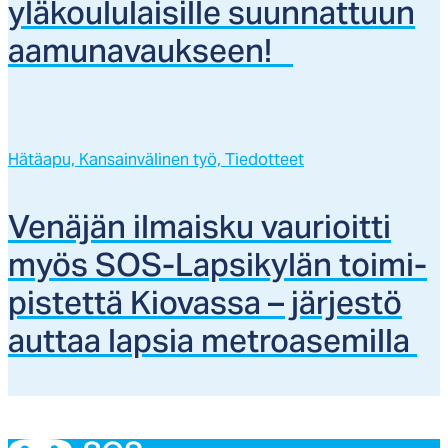
ylä­kou­lu­lai­sil­le suun­nat­tuun
aa­mu­na­vauk­seen!
Hätäapu,
Kansainvälinen työ,
Tiedotteet
Ve­nä­jän il­mais­ku vau­rioit­ti
myös SOS-Lap­si­ky­län toi­mi­
pis­tet­tä Kio­vas­sa – jär­jes­tö
aut­taa lap­sia met­roa­se­mil­la