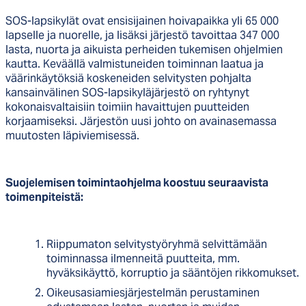
SOS-lapsikylät ovat ensisijainen hoivapaikka yli 65 000
lapselle ja nuorelle, ja lisäksi järjestö tavoittaa 347 000
lasta, nuorta ja aikuista perheiden tukemisen ohjelmien
kautta. Keväällä valmistuneiden toiminnan laatua ja
väärinkäytöksiä koskeneiden selvitysten pohjalta
kansainvälinen SOS-lapsikyläjärjestö on ryhtynyt
kokonaisvaltaisiin toimiin havaittujen puutteiden
korjaamiseksi. Järjestön uusi johto on avainasemassa
muutosten läpiviemisessä.
Suojelemisen toimintaohjelma koostuu seuraavista
toimenpiteistä:
Riippumaton selvitystyöryhmä selvittämään
toiminnassa ilmenneitä puutteita, mm.
hyväksikäyttö, korruptio ja sääntöjen rikkomukset.
Oikeusasiamiesjärjestelmän perustaminen