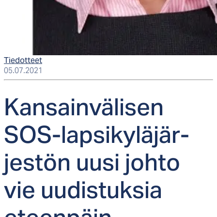
Tiedotteet
05.07.2021
Kan­sain­vä­li­sen
SOS-lap­si­ky­lä­jär­
jes­tön uu­si joh­to
vie uu­dis­tuk­sia