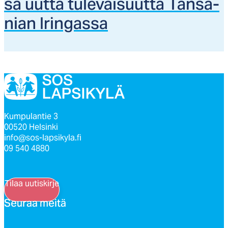
sa uut­ta tu­le­vai­suut­ta Tan­sa­
nian Irin­gas­sa
Kumpulantie 3
00520 Helsinki
info@sos-lapsikyla.fi
09 540 4880
Tilaa uutiskirje
Seu­raa mei­tä