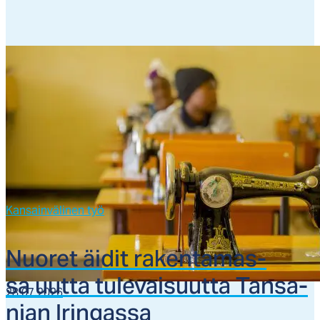
Kansainvälinen työ
Nuo­ret äi­dit ra­ken­ta­mas­
sa uut­ta tu­le­vai­suut­ta Tan­sa­
28.07.2026
nian Irin­gas­sa