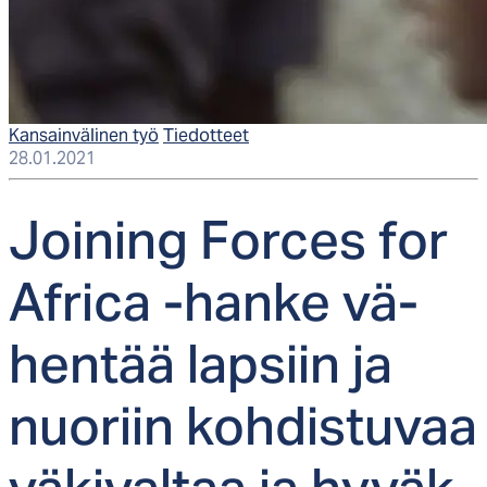
Kansainvälinen työ
Tiedotteet
28.01.2021
Joi­ning For­ces for
Af­ri­ca -han­ke vä­
hen­tää lap­siin ja
nuo­riin koh­dis­tu­vaa