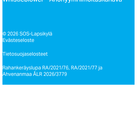
Whist­leb­lo­wer – Ano­nyy­mi il­moi­tus­ka­na­va
© 2026 SOS-Lapsikylä
Evästeseloste
Tietosuojaselosteet
Rahankeräyslupa RA/2021/76, RA/2021/77 ja
Ahvenanmaa ÅLR 2026/3779