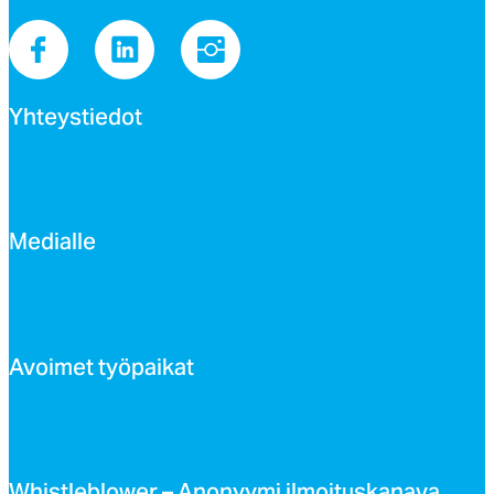
Yh­teys­tie­dot
Me­dial­le
Avoi­met työ­pai­kat