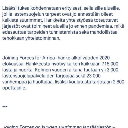
Lisäksi tukea kohdennetaan erityisesti sellaisille alueille,
joilla lastensuojelun tarpeet ovat jo ennestään olleet
kaikista suurimmat. Hankkeita yhteistyössä toteuttavat
järjestöt ovat toimineet alueilla jo ennen pandemiaa, mikä
edesauttaa tarpeiden tunnistamista sekä mahdollistaa
tehokkaan yhteistoiminnan.
Joining Forces for Africa -hanke alkoi vuoden 2020
elokuussa. Hankkeesta hyötyy kaiken kaikkiaan 718 000
lasta ja nuorta. Kolmen vuoden aikana tuetaan yli 3 000
lastensuojelupalveluiden tarjoajaa sekä 23 000
vanhempaa ja huoltajaa, lisäksi koulutusta tarjotaan 2 800
opettajalle.
***
Joining Forces on kuuden suurimman lapsijärjestön
–