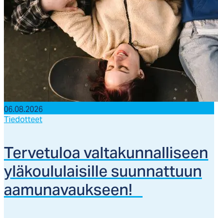
06.08.2026
Tiedotteet
Ter­ve­tu­loa val­ta­kun­nal­li­seen
ylä­kou­lu­lai­sil­le suun­nat­tuun
aa­mu­na­vauk­seen!