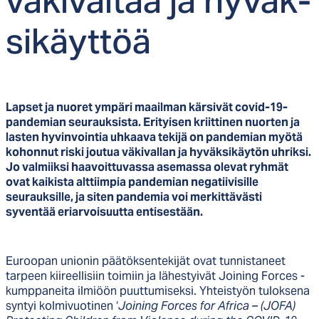
vä­ki­val­taa ja hy­väk­
si­käyt­töä
Lapset ja nuoret ympäri maailman kärsivät covid-19-
pandemian seurauksista. Erityisen kriittinen nuorten ja
lasten hyvinvointia uhkaava tekijä on pandemian myötä
kohonnut riski joutua väkivallan ja hyväksikäytön uhriksi.
Jo valmiiksi haavoittuvassa asemassa olevat ryhmät
ovat kaikista alttiimpia pandemian negatiivisille
seurauksille, ja siten pandemia voi merkittävästi
syventää eriarvoisuutta entisestään.
Euroopan unionin päätöksentekijät ovat tunnistaneet
tarpeen kiireellisiin toimiin ja lähestyivät Joining Forces -
kumppaneita ilmiöön puuttumiseksi. Yhteistyön tuloksena
syntyi kolmivuotinen ‘
Joining Forces for Africa
– (JOFA)