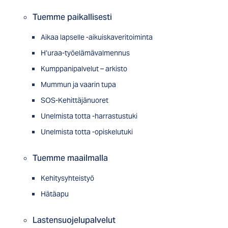
Tuemme paikallisesti
Aikaa lapselle -aikuiskaveritoiminta
H’uraa-työelämävalmennus
Kumppanipalvelut – arkisto
Mummun ja vaarin tupa
SOS-Kehittäjänuoret
Unelmista totta -harrastustuki
Unelmista totta -opiskelutuki
Tuemme maailmalla
Kehitysyhteistyö
Hätäapu
Lastensuojelupalvelut