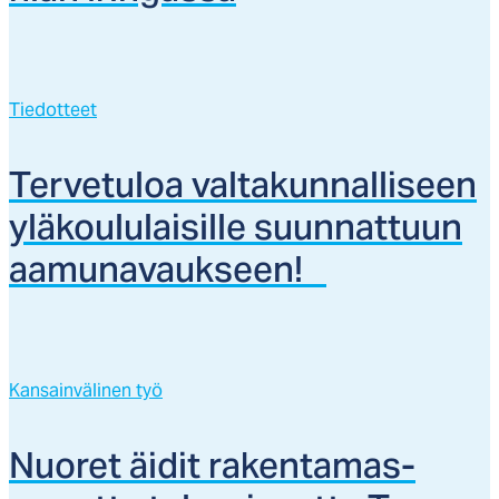
Tiedotteet
Ter­ve­tu­loa val­ta­kun­nal­li­seen
ylä­kou­lu­lai­sil­le suun­nat­tuun
aa­mu­na­vauk­seen!
Kansainvälinen työ
Nuo­ret äi­dit ra­ken­ta­mas­