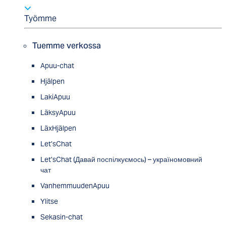
Työmme
Tuemme verkossa
Apuu-chat
Hjälpen
LakiApuu
LäksyApuu
LäxHjälpen
Let’sChat
Let’sChat (Давай поспілкуємось) – україномовний
чат
VanhemmuudenApuu
Ylitse
Sekasin-chat