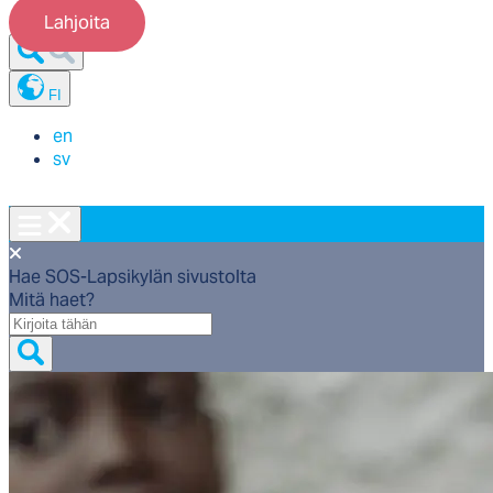
Lahjoita
FI
en
sv
Hae SOS-Lapsikylän sivustolta
Mitä haet?
Mitä
haet?