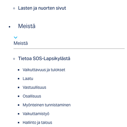
Lasten ja nuorten sivut
Meistä
Meistä
Tietoa SOS-Lapsikylästä
Vaikuttavuus ja tulokset
Laatu
Vastuullisuus
Osallisuus
Myön­tei­nen tun­nis­ta­minen
Vaikuttamistyö
Hallinto ja talous