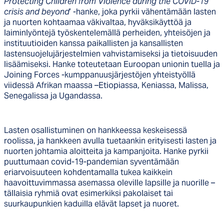
Protecting Children from Violence during the COVID-19
crisis and beyond
’ -hanke, joka pyrkii vähentämään lasten
ja nuorten kohtaamaa väkivaltaa, hyväksikäyttöä ja
laiminlyöntejä työskentelemällä perheiden, yhteisöjen ja
instituutioiden kanssa paikallisten ja kansallisten
lastensuojelujärjestelmien vahvistamiseksi ja tietoisuuden
lisäämiseksi. Hanke toteutetaan Euroopan unionin tuella ja
Joining Forces -kumppanuusjärjestöjen yhteistyöllä
viidessä Afrikan maassa –Etiopiassa, Keniassa, Malissa,
Senegalissa ja Ugandassa.
Lasten osallistuminen on hankkeessa keskeisessä
roolissa, ja hankkeen avulla tuetaankin erityisesti lasten ja
nuorten johtamia aloitteita ja kampanjoita. Hanke pyrkii
puuttumaan covid-19-pandemian syventämään
eriarvoisuuteen kohdentamalla tukea kaikkein
haavoittuvimmassa asemassa oleville lapsille ja nuorille –
tällaisia ryhmiä ovat esimerkiksi pakolaiset tai
suurkaupunkien kaduilla elävät lapset ja nuoret.