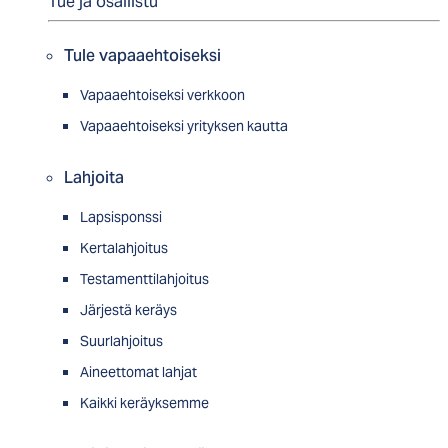
Tue ja osallistu
Tule vapaaehtoiseksi
Vapaaehtoiseksi verkkoon
Vapaaehtoiseksi yrityksen kautta
Lahjoita
Lapsisponssi
Kertalahjoitus
Testamenttilahjoitus
Järjestä keräys
Suurlahjoitus
Aineettomat lahjat
Kaikki keräyksemme