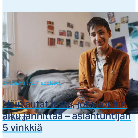
Ehkäisevä työ,
Tiedotteet
Näin au­tat las­ta, jo­ta kou­lun
al­ku jän­nit­tää – asian­tun­ti­jan
04.08.2026
5 vink­kiä