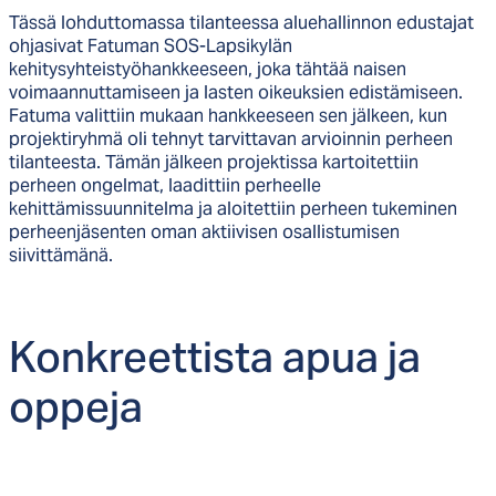
Tässä lohduttomassa tilanteessa aluehallinnon edustajat
ohjasivat Fatuman SOS-Lapsikylän
kehitysyhteistyöhankkeeseen, joka tähtää naisen
voimaannuttamiseen ja lasten oikeuksien edistämiseen.
Fatuma valittiin mukaan hankkeeseen sen jälkeen, kun
projektiryhmä oli tehnyt tarvittavan arvioinnin perheen
tilanteesta. Tämän jälkeen projektissa kartoitettiin
perheen ongelmat, laadittiin perheelle
kehittämissuunnitelma ja aloitettiin perheen tukeminen
perheenjäsenten oman aktiivisen osallistumisen
siivittämänä.
Konk­reet­tis­ta apua ja
op­pe­ja