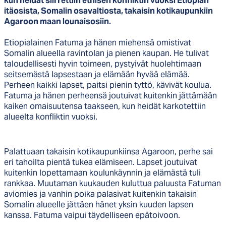
kun heidät siirrettiin etnisen konfliktin vuoksi Etiopian
itäosista, Somalin osavaltiosta, takaisin kotikaupunkiin
Agaroon maan lounaisosiin.
Etiopialainen Fatuma ja hänen miehensä omistivat
Somalin alueella ravintolan ja pienen kaupan. He tulivat
taloudellisesti hyvin toimeen, pystyivät huolehtimaan
seitsemästä lapsestaan ja elämään hyvää elämää.
Perheen kaikki lapset, paitsi pienin tyttö, kävivät koulua.
Fatuma ja hänen perheensä joutuivat kuitenkin jättämään
kaiken omaisuutensa taakseen, kun heidät karkotettiin
alueelta konfliktin vuoksi.
Palattuaan takaisin kotikaupunkiinsa Agaroon, perhe sai
eri tahoilta pientä tukea elämiseen. Lapset joutuivat
kuitenkin lopettamaan koulunkäynnin ja elämästä tuli
rankkaa. Muutaman kuukauden kuluttua paluusta Fatuman
aviomies ja vanhin poika palasivat kuitenkin takaisin
Somalin alueelle jättäen hänet yksin kuuden lapsen
kanssa. Fatuma vaipui täydelliseen epätoivoon.