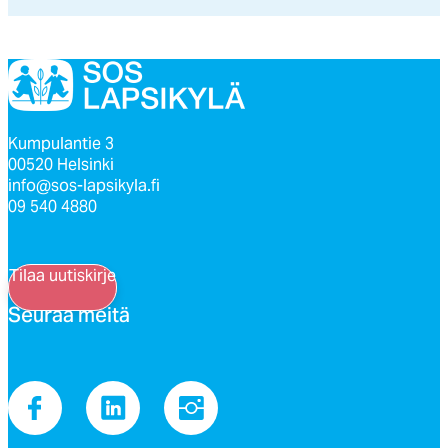
Kumpulantie 3
00520 Helsinki
info@sos-lapsikyla.fi
09 540 4880
Tilaa uutiskirje
Seu­raa mei­tä