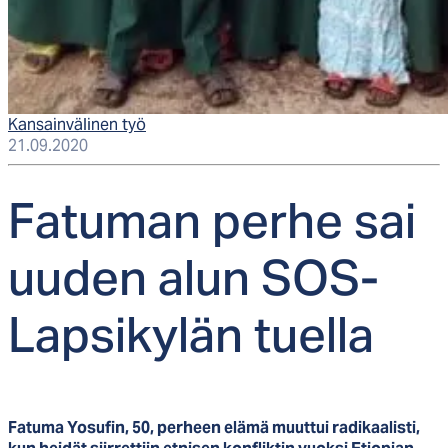
Kansainvälinen työ
21.09.2020
Fa­tu­man per­he sai
uu­den alun SOS-
Lap­si­ky­län tuel­la
Fatuma Yosufin, 50, perheen elämä muuttui radikaalisti,