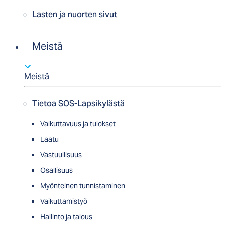
Lasten ja nuorten sivut
Meistä
Meistä
Tietoa SOS-Lapsikylästä
Vaikuttavuus ja tulokset
Laatu
Vastuullisuus
Osallisuus
Myön­tei­nen tun­nis­ta­minen
Vaikuttamistyö
Hallinto ja talous