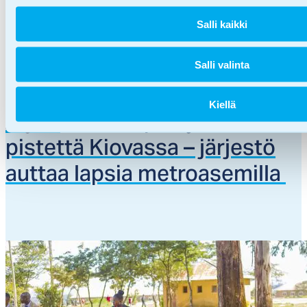
Salli kaikki
Hätäapu,
Kansainvälinen työ,
Tiedotteet
Salli valinta
Ve­nä­jän il­mais­ku vau­rioit­ti
Kiellä
myös SOS-Lap­si­ky­län toi­mi­
02.07.2026
pis­tet­tä Kio­vas­sa – jär­jes­tö
aut­taa lap­sia met­roa­se­mil­la