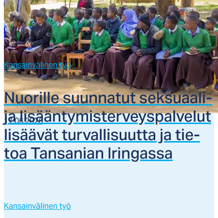
Kansainvälinen työ
Nuo­ril­le suun­na­tut sek­suaa­li-
ja li­sään­ty­mis­ter­veys­pal­ve­lut
17.06.2026
li­sää­vät tur­val­li­suut­ta ja tie­
toa Tan­sa­nian Irin­gas­sa
Kansainvälinen työ