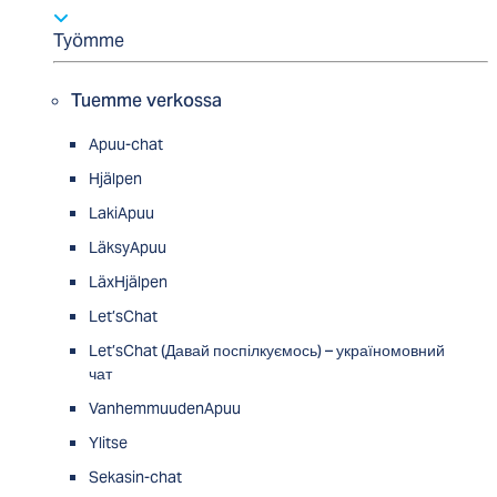
Työmme
Tuemme verkossa
Apuu-chat
Hjälpen
LakiApuu
LäksyApuu
LäxHjälpen
Let’sChat
Let’sChat (Давай поспілкуємось) – україномовний
чат
VanhemmuudenApuu
Ylitse
Sekasin-chat