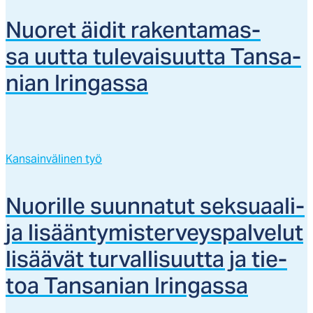
Nuo­ret äi­dit ra­ken­ta­mas­
sa uut­ta tu­le­vai­suut­ta Tan­sa­
nian Irin­gas­sa
Kansainvälinen työ
Nuo­ril­le suun­na­tut sek­suaa­li-
ja li­sään­ty­mis­ter­veys­pal­ve­lut
li­sää­vät tur­val­li­suut­ta ja tie­
toa Tan­sa­nian Irin­gas­sa