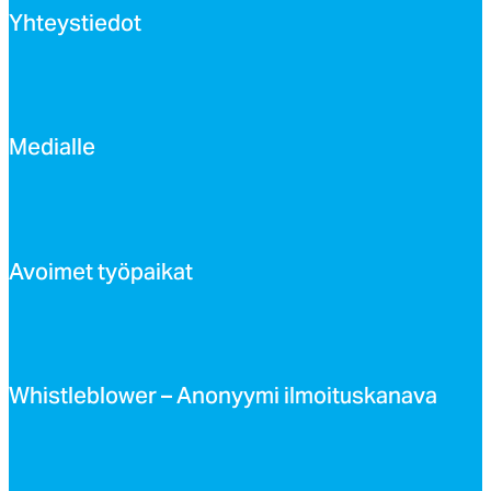
Yh­teys­tie­dot
Me­dial­le
Avoi­met työ­pai­kat
Whist­leb­lo­wer – Ano­nyy­mi il­moi­tus­ka­na­va