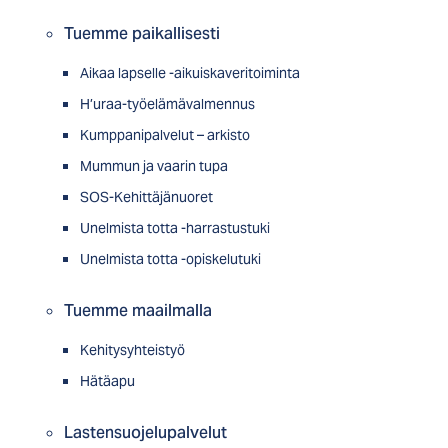
Tuemme paikallisesti
Aikaa lapselle -aikuiskaveritoiminta
H’uraa-työelämävalmennus
Kumppanipalvelut – arkisto
Mummun ja vaarin tupa
SOS-Kehittäjänuoret
Unelmista totta -harrastustuki
Unelmista totta -opiskelutuki
Tuemme maailmalla
Kehitysyhteistyö
Hätäapu
Lastensuojelupalvelut