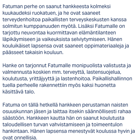
Fatuman perhe on saanut hankkeesta kolmeksi
kuukaudeksi ruokatuen, ja he ovat saaneet
terveydenhoitoa paikallisten terveyskeskusten kanssa
solmitun kumppanuuden myötä. Lisäksi Fatumalle on
tarjottu neuvontaa kuormittavan elämäntilanteen
läpikäymiseen ja vaikeuksista selviytymiseen. Hänen
kouluikäiset lapsensa ovat saaneet oppimateriaaleja ja
päässeet takaisin kouluun.
Hanke on tarjonnut Fatumalle monipuolista valistusta ja
valmennusta koskien mm. terveyttä, lastensuojelua,
koulutusta, yrittäjyyttä ja lastenhoitoa. Paikallishallinnon
tuella perheelle rakennettiin myös kaksi huonetta
käsittävä talo.
Fatuma on tällä hetkellä hankkeen perustaman naisten
osuuskunnan jäsen ja laittaa itsekin säännöllisesti rahaa
säästöön. Hankkeen kautta hän on saanut koulutusta
taloudellisen turvan vahvistamiseen ja toimeentulon
hankintaan. Hänen lapsensa menestyvät koulussa hyvin ja
ovat onnellisia.