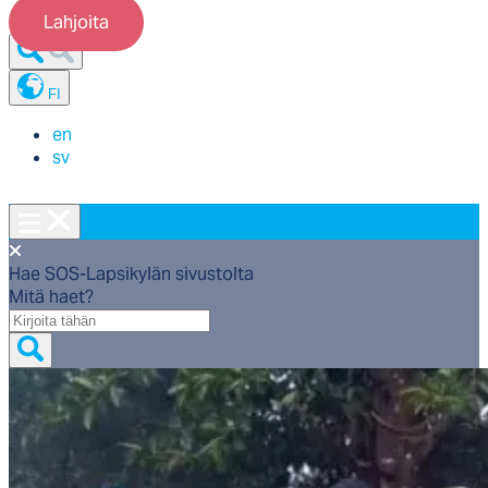
Lahjoita
FI
en
sv
Hae SOS-Lapsikylän sivustolta
Mitä haet?
Mitä
haet?