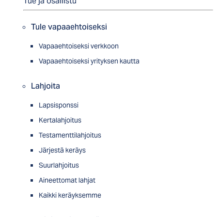
Tue ja osallistu
Tule vapaaehtoiseksi
Vapaaehtoiseksi verkkoon
Vapaaehtoiseksi yrityksen kautta
Lahjoita
Lapsisponssi
Kertalahjoitus
Testamenttilahjoitus
Järjestä keräys
Suurlahjoitus
Aineettomat lahjat
Kaikki keräyksemme