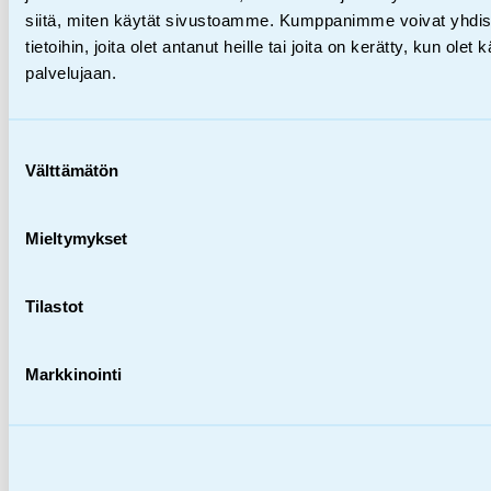
siitä, miten käytät sivustoamme. Kumppanimme voivat yhdistä
28.07.2026
tietoihin, joita olet antanut heille tai joita on kerätty, kun olet
Kansainvälinen työ
palvelujaan.
Nuo­ret äi­dit ra­ken­ta­mas­
sa uut­ta tu­le­vai­suut­ta Tan­sa­
Suostumuksen
Välttämätön
valinta
nian Irin­gas­sa
Mieltymykset
Tilastot
Markkinointi