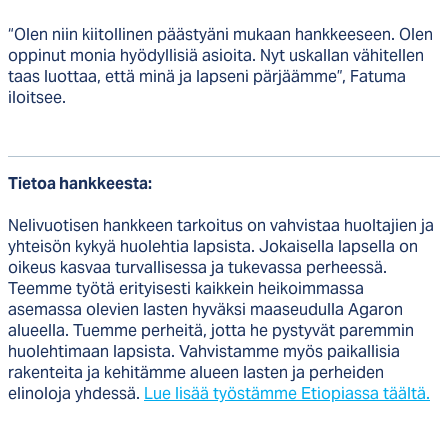
“Olen niin kiitollinen päästyäni mukaan hankkeeseen. Olen
oppinut monia hyödyllisiä asioita. Nyt uskallan vähitellen
taas luottaa, että minä ja lapseni pärjäämme”, Fatuma
iloitsee.
Tietoa hankkeesta:
Nelivuotisen hankkeen tarkoitus on vahvistaa huoltajien ja
yhteisön kykyä huolehtia lapsista. Jokaisella lapsella on
oikeus kasvaa turvallisessa ja tukevassa perheessä.
Teemme työtä erityisesti kaikkein heikoimmassa
asemassa olevien lasten hyväksi maaseudulla Agaron
alueella. Tuemme perheitä, jotta he pystyvät paremmin
huolehtimaan lapsista. Vahvistamme myös paikallisia
rakenteita ja kehitämme alueen lasten ja perheiden
elinoloja yhdessä.
Lue lisää työstämme Etiopiassa täältä.