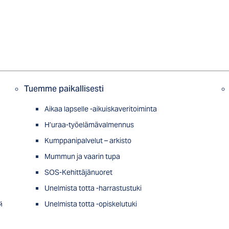
Tuemme paikallisesti
Aikaa lapselle -aikuiskaveritoiminta
H’uraa-työelämävalmennus
Kumppanipalvelut – arkisto
Mummun ja vaarin tupa
SOS-Kehittäjänuoret
Unelmista totta -harrastustuki
й
Unelmista totta -opiskelutuki