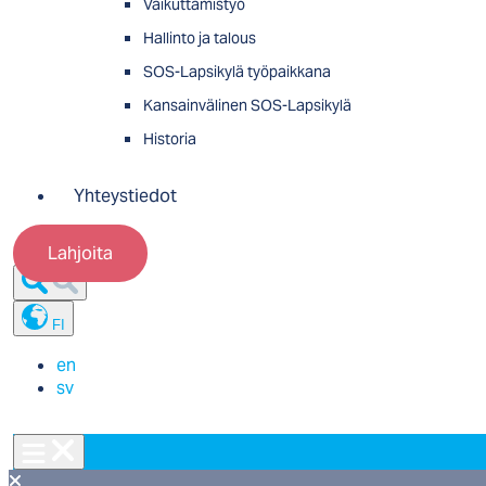
Vaikuttamistyö
Hallinto ja talous
SOS-Lapsikylä työpaikkana
Kansainvälinen SOS-Lapsikylä
Historia
Yhteystiedot
Lahjoita
FI
en
sv