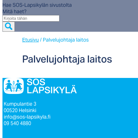
Hae SOS-Lapsikylän sivustolta
Mitä haet?
Mitä
haet?
Etusivu
/
Palvelujohtaja laitos
Pal­ve­lu­joh­ta­ja lai­tos
Kumpulantie 3
00520 Helsinki
info@sos-lapsikyla.fi
09 540 4880