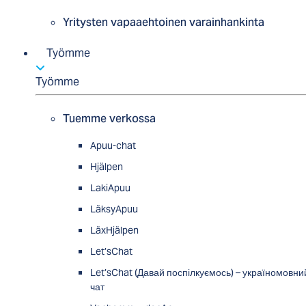
Yritysten vapaaehtoinen varainhankinta
Työmme
Työmme
Tuemme verkossa
Apuu-chat
Hjälpen
LakiApuu
LäksyApuu
LäxHjälpen
Let’sChat
Let’sChat (Давай поспілкуємось) – україномовни
чат