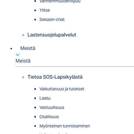
VanhemmuudenApuu
Ylitse
Sekasin-chat
Lastensuojelupalvelut
Meistä
Meistä
Tietoa SOS-Lapsikylästä
Vaikuttavuus ja tulokset
Laatu
Vastuullisuus
Osallisuus
Myön­tei­nen tun­nis­ta­minen