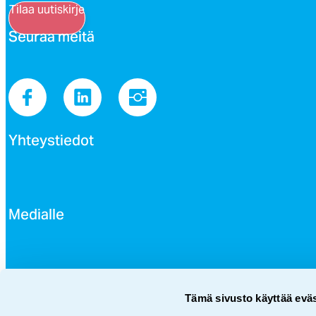
Tilaa uutiskirje
Seu­raa mei­tä
Yh­teys­tie­dot
Me­dial­le
Avoi­met työ­pai­kat
Tämä sivusto käyttää eväs