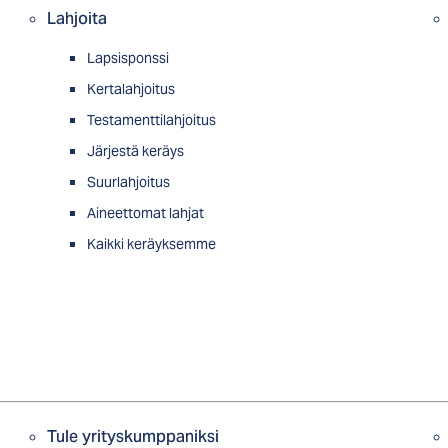
Lahjoita
Lapsisponssi
Kertalahjoitus
Testamenttilahjoitus
Järjestä keräys
Suurlahjoitus
Aineettomat lahjat
Kaikki keräyksemme
Tule yrityskumppaniksi