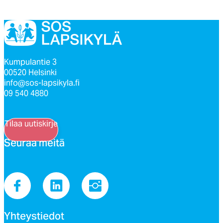
Kumpulantie 3
00520 Helsinki
info@sos-lapsikyla.fi
09 540 4880
Tilaa uutiskirje
Seu­raa mei­tä
Yh­teys­tie­dot