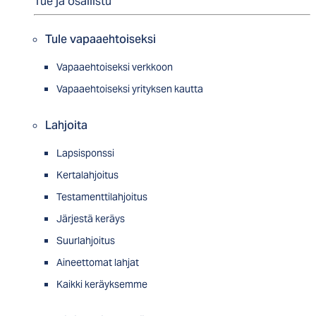
Tue ja osallistu
Tule vapaaehtoiseksi
Vapaaehtoiseksi verkkoon
Vapaaehtoiseksi yrityksen kautta
Lahjoita
Lapsisponssi
Kertalahjoitus
Testamenttilahjoitus
Järjestä keräys
Suurlahjoitus
Aineettomat lahjat
Kaikki keräyksemme