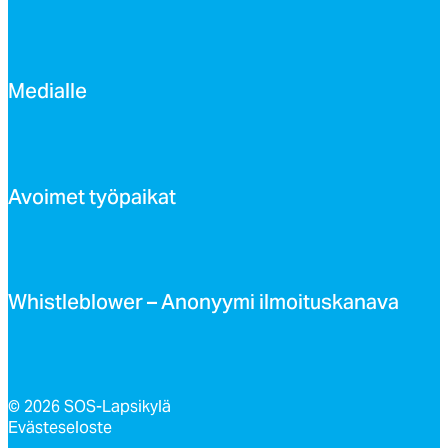
Me­dial­le
Avoi­met työ­pai­kat
Whist­leb­lo­wer – Ano­nyy­mi il­moi­tus­ka­na­va
© 2026 SOS-Lapsikylä
Evästeseloste