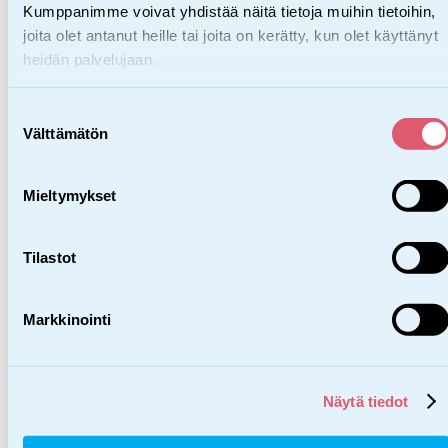
Kumppanimme voivat yhdistää näitä tietoja muihin tietoihin,
Lasten ja nuorten sivut
joita olet antanut heille tai joita on kerätty, kun olet käyttänyt
heidän palvelujaan.
Meistä
Suostumuksen
Välttämätön
valinta
Meistä
Mieltymykset
Tietoa SOS-Lapsikylästä
Vaikuttavuus ja tulokset
Tilastot
Laatu
Vastuullisuus
Markkinointi
Osallisuus
Myön­tei­nen tun­nis­ta­minen
Vaikuttamistyö
Näytä tiedot
Hallinto ja talous