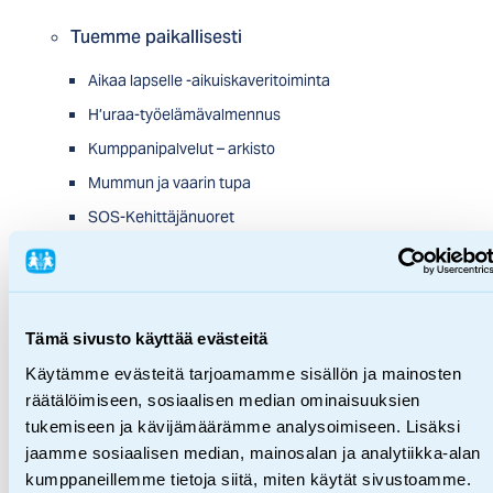
Tuemme paikallisesti
Aikaa lapselle -aikuiskaveritoiminta
H’uraa-työelämävalmennus
Kumppanipalvelut – arkisto
Mummun ja vaarin tupa
SOS-Kehittäjänuoret
Unelmista totta -harrastustuki
Unelmista totta -opiskelutuki
Tuemme maailmalla
Tämä sivusto käyttää evästeitä
Käytämme evästeitä tarjoamamme sisällön ja mainosten
Kehitysyhteistyö
räätälöimiseen, sosiaalisen median ominaisuuksien
Hätäapu
tukemiseen ja kävijämäärämme analysoimiseen. Lisäksi
jaamme sosiaalisen median, mainosalan ja analytiikka-alan
Lastensuojelupalvelut
kumppaneillemme tietoja siitä, miten käytät sivustoamme.