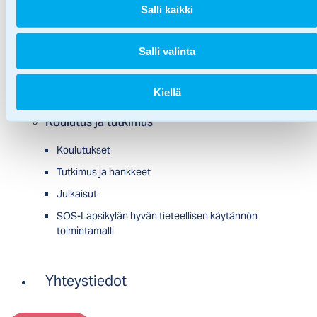
Salli kaikki
SOS-Lapsikylä työpaikkana
Kansainvälinen SOS-Lapsikylä
Salli valinta
Historia
Ajankohtaista
Kiellä
Koulutus ja tutkimus
Koulutukset
Tutkimus ja hankkeet
Julkaisut
SOS-Lapsikylän hyvän tieteellisen käytännön
toimintamalli
Yhteystiedot