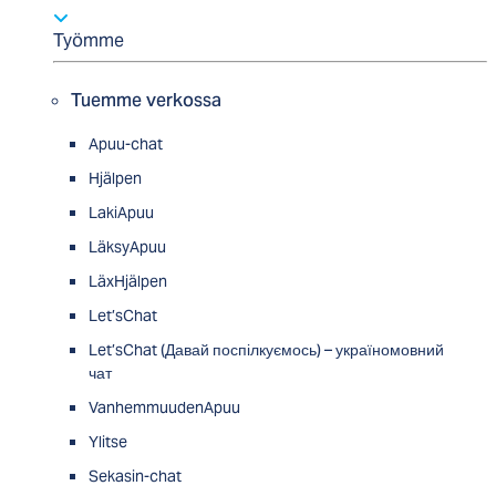
Työmme
Tuemme verkossa
Apuu-chat
Hjälpen
LakiApuu
LäksyApuu
LäxHjälpen
Let’sChat
Let’sChat (Давай поспілкуємось) – україномовний
чат
VanhemmuudenApuu
Ylitse
Sekasin-chat