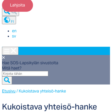
Lahjoita
FI
en
sv
Hae SOS-Lapsikylän sivustolta
Mitä haet?
Mitä
haet?
Etusivu
/
Kukoistava yhteisö-hanke
Ku­kois­ta­va yh­tei­sö-han­ke