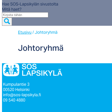
Hae SOS-Lapsikylän sivustolta
Mitä haet?
Mitä
haet?
Etusivu
/
Johtoryhmä
Joh­to­ryh­mä
Kumpulantie 3
00520 Helsinki
info@sos-lapsikyla.fi
09 540 4880