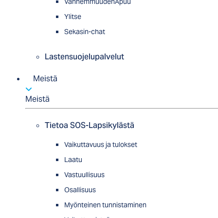
VanhemmuudenApuu
Ylitse
Sekasin-chat
Lastensuojelupalvelut
Meistä
Meistä
Tietoa SOS-Lapsikylästä
Vaikuttavuus ja tulokset
Laatu
Vastuullisuus
Osallisuus
Myön­tei­nen tun­nis­ta­minen