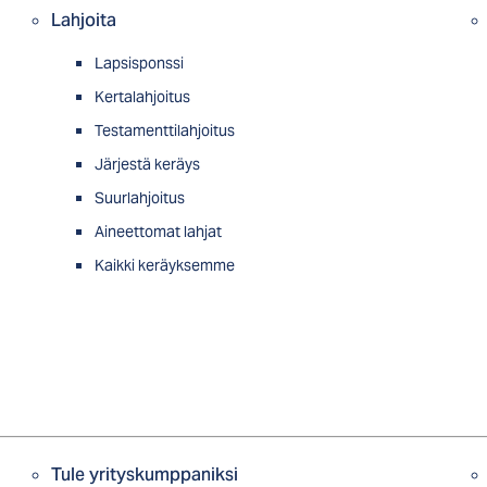
Lahjoita
Lapsisponssi
Kertalahjoitus
Testamenttilahjoitus
Järjestä keräys
Suurlahjoitus
Aineettomat lahjat
Kaikki keräyksemme
Tule yrityskumppaniksi