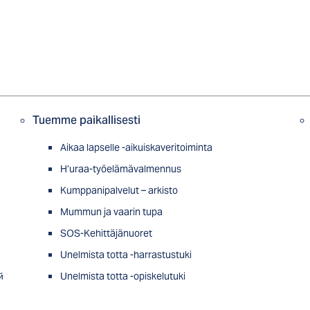
Tuemme paikallisesti
Aikaa lapselle -aikuiskaveritoiminta
H’uraa-työelämävalmennus
Kumppanipalvelut – arkisto
Mummun ja vaarin tupa
SOS-Kehittäjänuoret
Unelmista totta -harrastustuki
й
Unelmista totta -opiskelutuki