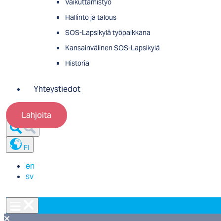
Vaikuttamistyö
Hallinto ja talous
SOS-Lapsikylä työpaikkana
Kansainvälinen SOS-Lapsikylä
Historia
Yhteystiedot
Lahjoita
FI
en
sv