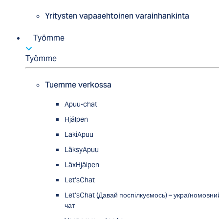
Yritysten vapaaehtoinen varainhankinta
Työmme
Työmme
Tuemme verkossa
Apuu-chat
Hjälpen
LakiApuu
LäksyApuu
LäxHjälpen
Let’sChat
Let’sChat (Давай поспілкуємось) – україномовни
чат