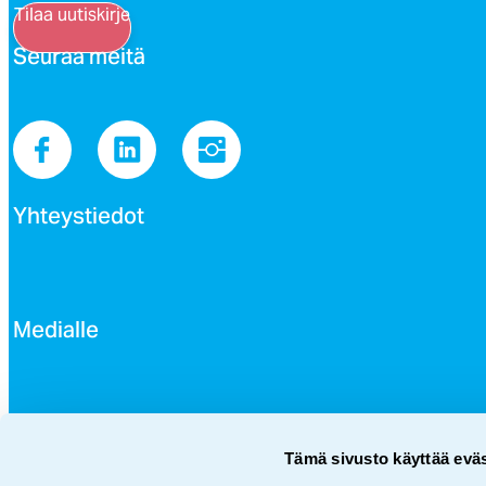
Tilaa uutiskirje
Seu­raa mei­tä
Yh­teys­tie­dot
Me­dial­le
Avoi­met työ­pai­kat
Tämä sivusto käyttää eväs