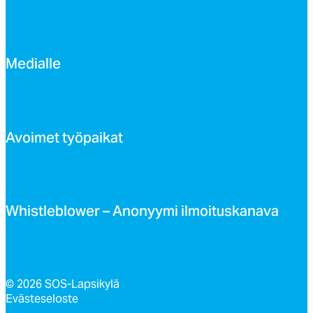
Me­dial­le
Avoi­met työ­pai­kat
Whist­leb­lo­wer – Ano­nyy­mi il­moi­tus­ka­na­va
© 2026 SOS-Lapsikylä
Evästeseloste