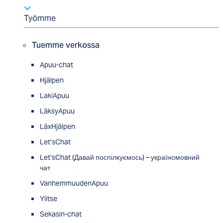
Työmme
Tuemme verkossa
Apuu-chat
Hjälpen
LakiApuu
LäksyApuu
LäxHjälpen
Let’sChat
Let’sChat (Давай поспілкуємось) – україномовний
чат
VanhemmuudenApuu
Ylitse
Sekasin-chat