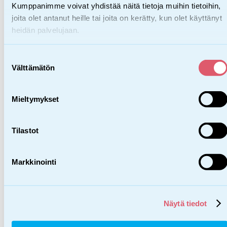
Kumppanimme voivat yhdistää näitä tietoja muihin tietoihin,
Lasten ja nuorten sivut
joita olet antanut heille tai joita on kerätty, kun olet käyttänyt
heidän palvelujaan.
Meistä
Suostumuksen
Välttämätön
valinta
Meistä
Mieltymykset
Tietoa SOS-Lapsikylästä
Vaikuttavuus ja tulokset
Tilastot
Laatu
Vastuullisuus
Markkinointi
Osallisuus
Myön­tei­nen tun­nis­ta­minen
Vaikuttamistyö
Näytä tiedot
Hallinto ja talous