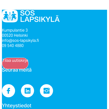
Kumpulantie 3
00520 Helsinki
info@sos-lapsikyla.fi
09 540 4880
Tilaa uutiskirje
Seu­raa mei­tä
Yh­teys­tie­dot