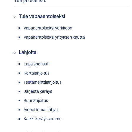
Tue ja osallistu
Tule vapaaehtoiseksi
Vapaaehtoiseksi verkkoon
Vapaaehtoiseksi yrityksen kautta
Lahjoita
Lapsisponssi
Kertalahjoitus
Testamenttilahjoitus
Järjestä keräys
Suurlahjoitus
Aineettomat lahjat
Kaikki keräyksemme