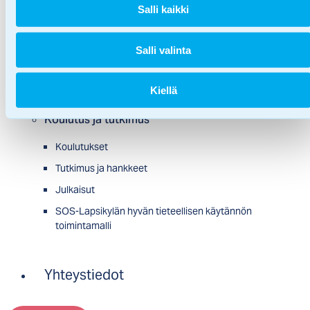
Salli kaikki
SOS-Lapsikylä työpaikkana
Kansainvälinen SOS-Lapsikylä
Salli valinta
Historia
Ajankohtaista
Kiellä
Koulutus ja tutkimus
Koulutukset
Tutkimus ja hankkeet
Julkaisut
SOS-Lapsikylän hyvän tieteellisen käytännön
toimintamalli
Yhteystiedot