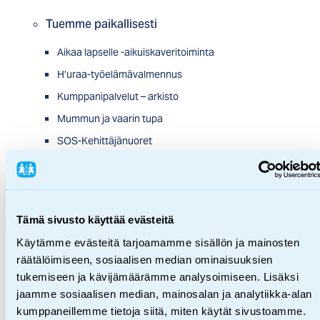
Tuemme paikallisesti
Aikaa lapselle -aikuiskaveritoiminta
H’uraa-työelämävalmennus
Kumppanipalvelut – arkisto
Mummun ja vaarin tupa
SOS-Kehittäjänuoret
Unelmista totta -harrastustuki
Unelmista totta -opiskelutuki
Tuemme maailmalla
Tämä sivusto käyttää evästeitä
Käytämme evästeitä tarjoamamme sisällön ja mainosten
Kehitysyhteistyö
räätälöimiseen, sosiaalisen median ominaisuuksien
Hätäapu
tukemiseen ja kävijämäärämme analysoimiseen. Lisäksi
jaamme sosiaalisen median, mainosalan ja analytiikka-alan
Lastensuojelupalvelut
kumppaneillemme tietoja siitä, miten käytät sivustoamme.