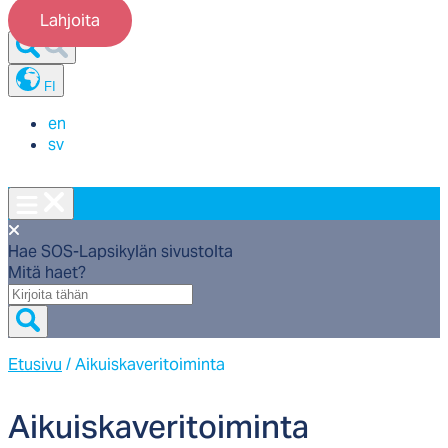
Lahjoita
FI
en
sv
Hae SOS-Lapsikylän sivustolta
Mitä haet?
Mitä
haet?
Etusivu
/
Aikuiskaveritoiminta
Ai­kuis­ka­ve­ri­toi­min­ta