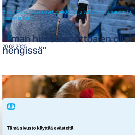
Blogi,
Kokemuksia perhehoidosta ja tukiperhetoiminnasta,
Lastensuojelu
”Il­man huos­taa­not­toa en oli­si
hen­gis­sä”
20.02.2020
Tämä sivusto käyttää evästeitä