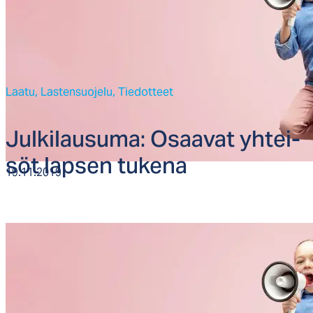
Laatu,
Lastensuojelu,
Tiedotteet
Jul­ki­lau­su­ma: Osaa­vat yh­tei­
söt lap­sen tu­ke­na
19.11.2019