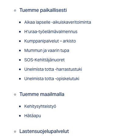
Tuemme paikallisesti
Aikaa lapselle -aikuiskaveritoiminta
H’uraa-työelämävalmennus
Kumppanipalvelut – arkisto
Mummun ja vaarin tupa
SOS-Kehittäjänuoret
Unelmista totta -harrastustuki
Unelmista totta -opiskelutuki
Tuemme maailmalla
Kehitysyhteistyö
Hätäapu
Lastensuojelupalvelut