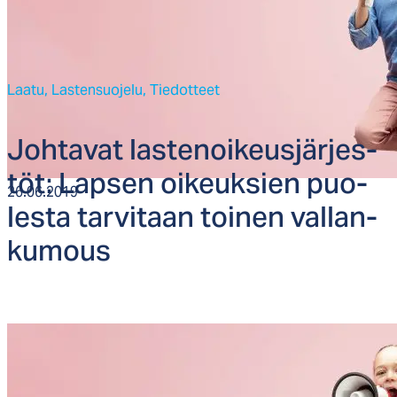
Laatu,
Lastensuojelu,
Tiedotteet
Joh­ta­vat las­te­noi­keus­jär­jes­
töt: Lap­sen oi­keuk­sien puo­
26.06.2019
les­ta tar­vi­taan toi­nen val­lan­
ku­mous