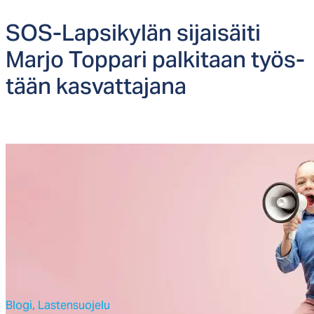
SOS-Lap­si­ky­län si­jai­säi­ti
Mar­jo Top­pa­ri pal­ki­taan työs­
tään kas­vat­ta­ja­na
Blogi,
Lastensuojelu