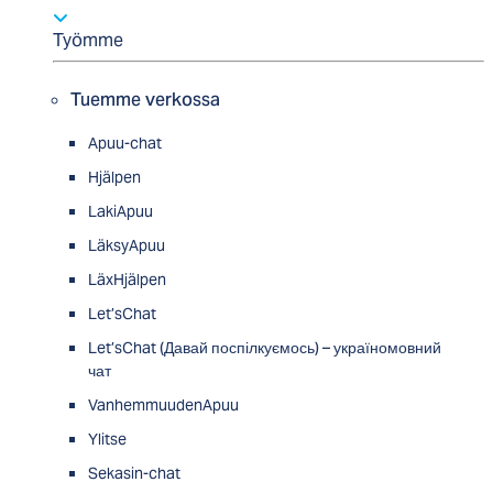
Työmme
Tuemme verkossa
Apuu-chat
Hjälpen
LakiApuu
LäksyApuu
LäxHjälpen
Let’sChat
Let’sChat (Давай поспілкуємось) – україномовний
чат
VanhemmuudenApuu
Ylitse
Sekasin-chat