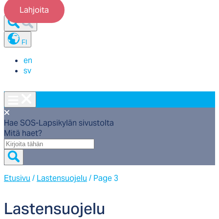
Lahjoita
FI
en
sv
Hae SOS-Lapsikylän sivustolta
Mitä haet?
Mitä
haet?
Etusivu
/
Lastensuojelu
/
Page 3
Las­ten­suo­je­lu