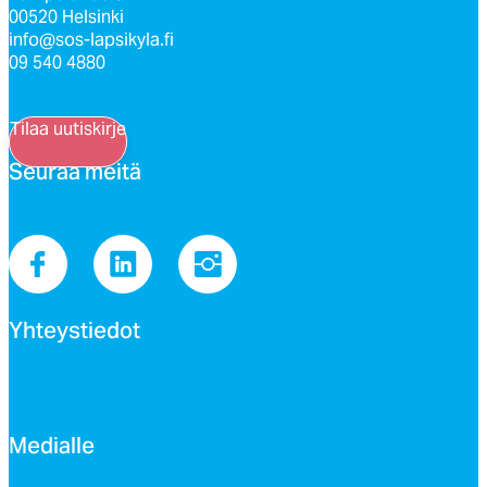
00520 Helsinki
info@sos-lapsikyla.fi
09 540 4880
Tilaa uutiskirje
Seu­raa mei­tä
Yh­teys­tie­dot
Me­dial­le