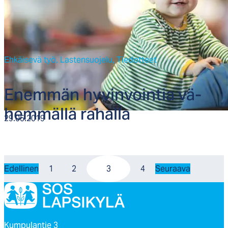
Ehkäisevä työ,
Lastensuojelu,
Tiedotteet
Enem­män hy­vin­voin­tia vä­
hem­mäl­lä ra­hal­la
29.05.2019
Edellinen
1
2
3
4
Seuraava
Kumpulantie 3