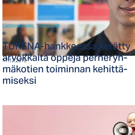
Lastensuojelu,
Tiedotteet
TU­KE­NA-hank­kees­sa ke­rät­ty
ar­vok­kai­ta op­pe­ja per­he­ryh­
17.12.2019
mä­ko­tien toi­min­nan ke­hit­tä­
mi­sek­si