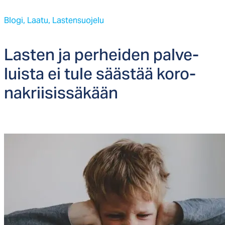
Blogi,
Laatu,
Lastensuojelu
Las­ten ja per­hei­den pal­ve­
luis­ta ei tu­le sääs­tää ko­ro­
nak­rii­sis­sä­kään