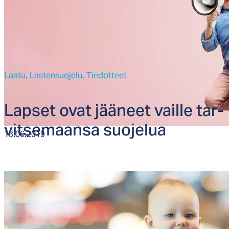
Laatu,
Lastensuojelu,
Tiedotteet
Lap­set ovat jää­neet vail­le tar­
vit­se­maan­sa suo­je­lua
13.06.2019