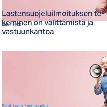
Las­ten­suo­je­luil­moi­tuk­sen te­
ke­mi­nen on vä­lit­tä­mis­tä ja
08.04.2020
vas­tuun­kan­toa
Blogi,
Laatu,
Lastensuojelu