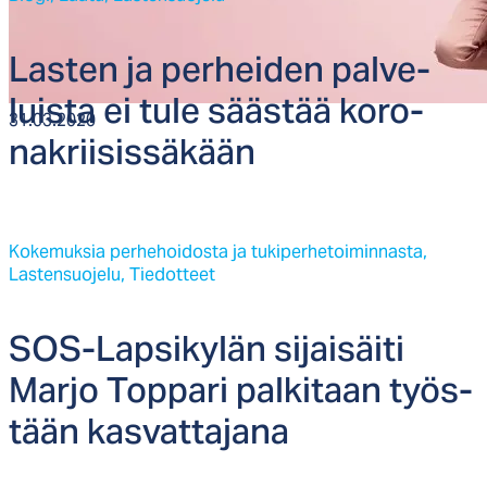
Las­ten ja per­hei­den pal­ve­
luis­ta ei tu­le sääs­tää ko­ro­
31.03.2020
nak­rii­sis­sä­kään
Kokemuksia perhehoidosta ja tukiperhetoiminnasta,
Lastensuojelu,
Tiedotteet
SOS-Lap­si­ky­län si­jai­säi­ti
Mar­jo Top­pa­ri pal­ki­taan työs­
tään kas­vat­ta­ja­na