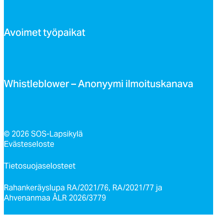
Avoi­met työ­pai­kat
Whist­leb­lo­wer – Ano­nyy­mi il­moi­tus­ka­na­va
© 2026 SOS-Lapsikylä
Evästeseloste
Tietosuojaselosteet
Rahankeräyslupa RA/2021/76, RA/2021/77 ja
Ahvenanmaa ÅLR 2026/3779