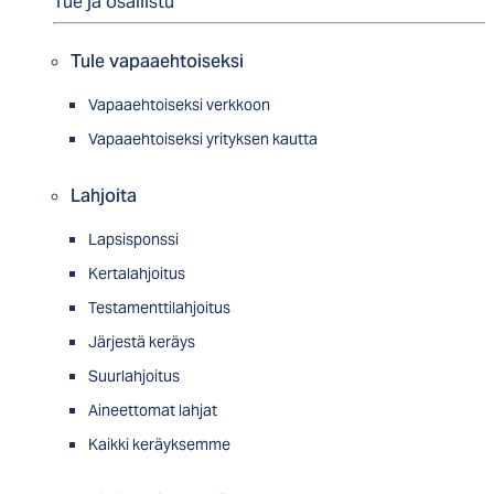
Tue ja osallistu
Tule vapaaehtoiseksi
Vapaaehtoiseksi verkkoon
Vapaaehtoiseksi yrityksen kautta
Lahjoita
Lapsisponssi
Kertalahjoitus
Testamenttilahjoitus
Järjestä keräys
Suurlahjoitus
Aineettomat lahjat
Kaikki keräyksemme