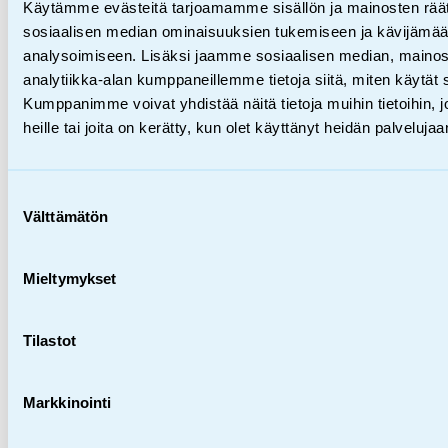
Käytämme evästeitä tarjoamamme sisällön ja mainosten räät
Lastensuojelu,
Tiedotteet
sosiaalisen median ominaisuuksien tukemiseen ja kävijäm
analysoimiseen. Lisäksi jaamme sosiaalisen median, mainos
Van­hem­pien päih­tei­den­käyt­
analytiikka-alan kumppaneillemme tietoja siitä, miten käytä
Kumppanimme voivat yhdistää näitä tietoja muihin tietoihin, jo
tö on ris­ki lap­sen kal­toin­koh­
heille tai joita on kerätty, kun olet käyttänyt heidän palvelujaa
20.12.2019
te­luun
Suostumuksen
Välttämätön
valinta
Mieltymykset
Tilastot
Markkinointi