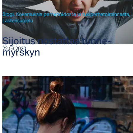
Blogi,
Kokemuksia perhehoidosta ja tukiperhetoiminnasta,
Lastensuojelu
Si­joi­tus nos­tat­taa tun­ne­
myrs­kyn
22.03.2020