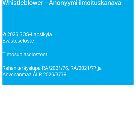
Whist­leb­lo­wer – Ano­nyy­mi il­moi­tus­ka­na­va
© 2026 SOS-Lapsikylä
Evästeseloste
Tietosuojaselosteet
Rahankeräyslupa RA/2021/76, RA/2021/77 ja
Ahvenanmaa ÅLR 2026/3779