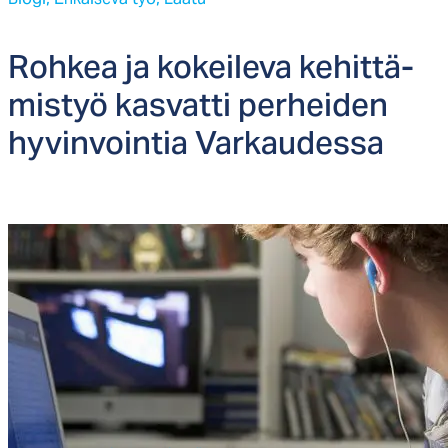
Roh­kea ja ko­kei­le­va ke­hit­tä­
mis­työ kas­vat­ti per­hei­den
hy­vin­voin­tia Var­kau­des­sa