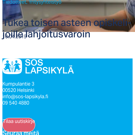
Tiedotteet,
Yritysyhteistyö
Tu­kea toi­sen as­teen opis­ke­li­
joil­le lah­joi­tus­va­roin
10.04.2019
Kumpulantie 3
00520 Helsinki
info@sos-lapsikyla.fi
09 540 4880
Tilaa uutiskirje
Seu­raa mei­tä