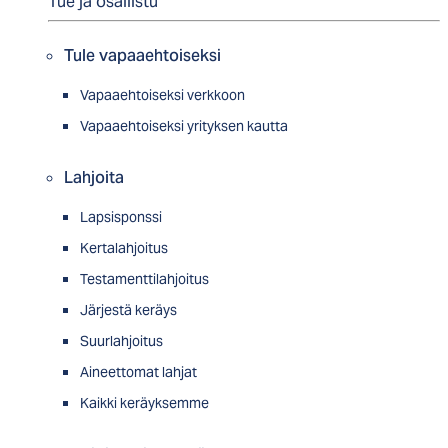
Tue ja osallistu
Tule vapaaehtoiseksi
Vapaaehtoiseksi verkkoon
Vapaaehtoiseksi yrityksen kautta
Lahjoita
Lapsisponssi
Kertalahjoitus
Testamenttilahjoitus
Järjestä keräys
Suurlahjoitus
Aineettomat lahjat
Kaikki keräyksemme