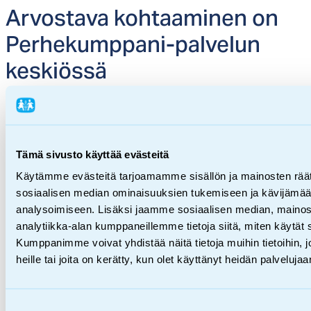
Ar­vos­ta­va koh­taa­mi­nen on
Per­he­kump­pa­ni-pal­ve­lun
kes­kiös­sä
Tämä sivusto käyttää evästeitä
Käytämme evästeitä tarjoamamme sisällön ja mainosten räät
sosiaalisen median ominaisuuksien tukemiseen ja kävijäm
analysoimiseen. Lisäksi jaamme sosiaalisen median, mainos
analytiikka-alan kumppaneillemme tietoja siitä, miten käytä
Kumppanimme voivat yhdistää näitä tietoja muihin tietoihin, jo
heille tai joita on kerätty, kun olet käyttänyt heidän palvelujaa
Blogi
Suostumuksen