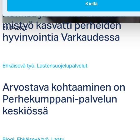
Kiellä
Roh­kea ja ko­kei­le­va ke­hit­tä­
mis­työ kas­vat­ti per­hei­den
29.04.2020
hy­vin­voin­tia Var­kau­des­sa
Ehkäisevä työ,
Lastensuojelupalvelut
Ar­vos­ta­va koh­taa­mi­nen on
Per­he­kump­pa­ni-pal­ve­lun
kes­kiös­sä
Blogi,
Ehkäisevä työ,
Laatu