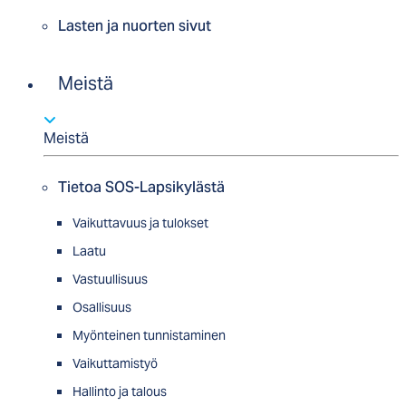
Lasten ja nuorten sivut
Meistä
Meistä
Tietoa SOS-Lapsikylästä
Vaikuttavuus ja tulokset
Laatu
Vastuullisuus
Osallisuus
Myön­tei­nen tun­nis­ta­minen
Vaikuttamistyö
Hallinto ja talous