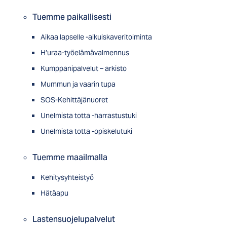
Tuemme paikallisesti
Aikaa lapselle -aikuiskaveritoiminta
H’uraa-työelämävalmennus
Kumppanipalvelut – arkisto
Mummun ja vaarin tupa
SOS-Kehittäjänuoret
Unelmista totta -harrastustuki
Unelmista totta -opiskelutuki
Tuemme maailmalla
Kehitysyhteistyö
Hätäapu
Lastensuojelupalvelut