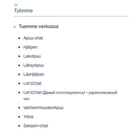
Työmme
Tuemme verkossa
Apuu-chat
Hjälpen
LakiApuu
LäksyApuu
LäxHjälpen
Let’sChat
Let’sChat (Давай поспілкуємось) – україномовний
чат
VanhemmuudenApuu
Ylitse
Sekasin-chat