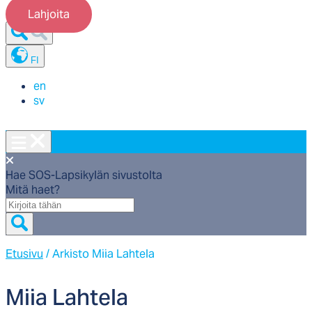
Lahjoita
FI
en
sv
Hae SOS-Lapsikylän sivustolta
Mitä haet?
Mitä
haet?
Etusivu
/
Arkisto Miia Lahtela
Miia Lah­te­la