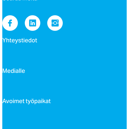
Yh­teys­tie­dot
Me­dial­le
Avoi­met työ­pai­kat