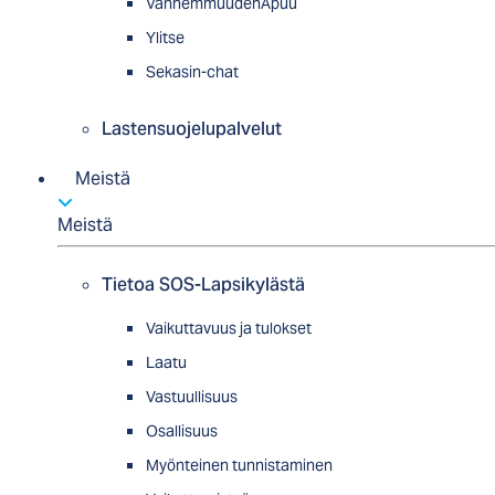
VanhemmuudenApuu
Ylitse
Sekasin-chat
Lastensuojelupalvelut
Meistä
Meistä
Tietoa SOS-Lapsikylästä
Vaikuttavuus ja tulokset
Laatu
Vastuullisuus
Osallisuus
Myön­tei­nen tun­nis­ta­minen