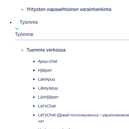
Yritysten vapaaehtoinen varainhankinta
Työmme
Työmme
Tuemme verkossa
Apuu-chat
Hjälpen
LakiApuu
LäksyApuu
LäxHjälpen
Let’sChat
Let’sChat (Давай поспілкуємось) – україномовни
чат