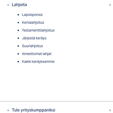
Lahjoita
Lapsisponssi
Kertalahjoitus
Testamenttilahjoitus
Järjestä keräys
Suurlahjoitus
Aineettomat lahjat
Kaikki keräyksemme
Tule yrityskumppaniksi