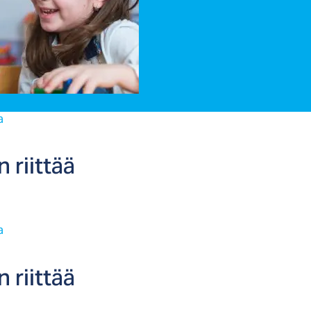
a
n riit­tää
a
n riit­tää