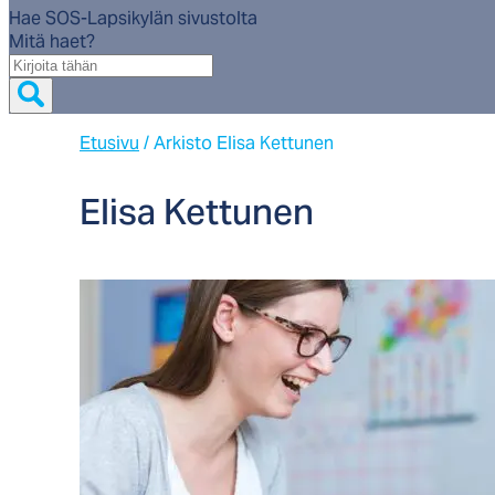
Hae SOS-Lapsikylän sivustolta
Mitä haet?
Mitä
haet?
Etusivu
/
Arkisto Elisa Kettunen
Eli­sa Ket­tu­nen