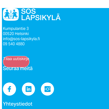
Kumpulantie 3
00520 Helsinki
info@sos-lapsikyla.fi
09 540 4880
Tilaa uutiskirje
Seu­raa mei­tä
Yh­teys­tie­dot