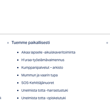
Tuemme paikallisesti
Aikaa lapselle -aikuiskaveritoiminta
H’uraa-työelämävalmennus
Kumppanipalvelut – arkisto
Mummun ja vaarin tupa
SOS-Kehittäjänuoret
Unelmista totta -harrastustuki
й
Unelmista totta -opiskelutuki