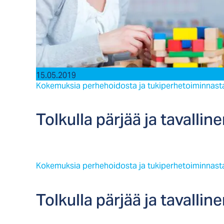
15.05.2019
Kokemuksia perhehoidosta ja tukiperhetoiminnast
Tol­kul­la pär­jää ja ta­val­li­ne
Kokemuksia perhehoidosta ja tukiperhetoiminnast
Tol­kul­la pär­jää ja ta­val­li­ne