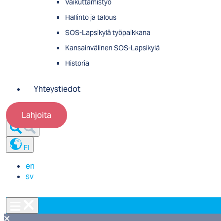
Vaikuttamistyö
Hallinto ja talous
SOS-Lapsikylä työpaikkana
Kansainvälinen SOS-Lapsikylä
Historia
Yhteystiedot
Lahjoita
FI
en
sv