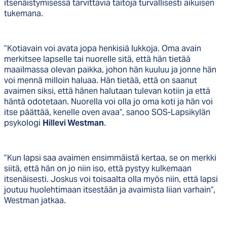
itsenäistymisessä tarvittavia taitoja turvallisesti aikuisen
tukemana.
”Kotiavain voi avata jopa henkisiä lukkoja. Oma avain
merkitsee lapselle tai nuorelle sitä, että hän tietää
maailmassa olevan paikka, johon hän kuuluu ja jonne hän
voi mennä milloin haluaa. Hän tietää, että on saanut
avaimen siksi, että hänen halutaan tulevan kotiin ja että
häntä odotetaan. Nuorella voi olla jo oma koti ja hän voi
itse päättää, kenelle oven avaa”, sanoo SOS-Lapsikylän
psykologi
Hillevi Westman
.
”Kun lapsi saa avaimen ensimmäistä kertaa, se on merkki
siitä, että hän on jo niin iso, että pystyy kulkemaan
itsenäisesti. Joskus voi toisaalta olla myös niin, että lapsi
joutuu huolehtimaan itsestään ja avaimista liian varhain”,
Westman jatkaa.