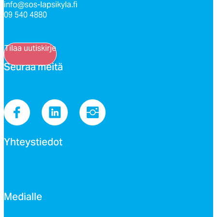
info@sos-lapsikyla.fi
09 540 4880
Tilaa uutiskirje
Seu­raa mei­tä
Yh­teys­tie­dot
Me­dial­le