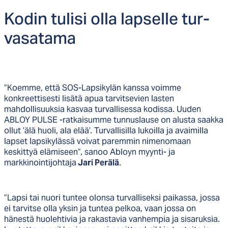
Ko­din tu­li­si ol­la lap­sel­le tur­
va­sa­ta­ma
”Koemme, että SOS-Lapsikylän kanssa voimme
konkreettisesti lisätä apua tarvitsevien lasten
mahdollisuuksia kasvaa turvallisessa kodissa. Uuden
ABLOY PULSE -ratkaisumme tunnuslause on alusta saakka
ollut ’älä huoli, ala elää’. Turvallisilla lukoilla ja avaimilla
lapset lapsikylässä voivat paremmin nimenomaan
keskittyä elämiseen”, sanoo Abloyn myynti- ja
markkinointijohtaja
Jari Perälä
.
”Lapsi tai nuori tuntee olonsa turvalliseksi paikassa, jossa
ei tarvitse olla yksin ja tuntea pelkoa, vaan jossa on
hänestä huolehtivia ja rakastavia vanhempia ja sisaruksia.