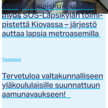
Ve­nä­jän il­mais­ku vau­rioit­ti
myös SOS-Lap­si­ky­län toi­mi­
02.07.2026
pis­tet­tä Kio­vas­sa – jär­jes­tö
aut­taa lap­sia met­roa­se­mil­la
Tiedotteet
Ter­ve­tu­loa val­ta­kun­nal­li­seen
ylä­kou­lu­lai­sil­le suun­nat­tuun
aa­mu­na­vauk­seen!