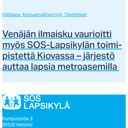
Hätäapu,
Kansainvälinen työ,
Tiedotteet
Ve­nä­jän il­mais­ku vau­rioit­ti
myös SOS-Lap­si­ky­län toi­mi­
pis­tet­tä Kio­vas­sa – jär­jes­tö
aut­taa lap­sia met­roa­se­mil­la
Kumpulantie 3
00520 Helsinki