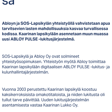
sa
Abloyn ja SOS-Lapsikylän yhteistyöllä vahvistetaan apua
tarvitsevien lasten mahdollisuuksia kasvaa turvallisessa
kodissa
.
Kaarinan lapsikylään asennetaan muun muassa
uusi ABLOY PULSE -lukitusjärjestelmä.
SOS-Lapsikylä ja Abloy Oy ovat solmineet
yhteistyösopimuksen. Yhteistyön myötä Abloy toimittaa
Kaarinan lapsikylään digitaalisen ABLOY PULSE -lukitus- ja
kulunhallintajärjestelmän.
Vuonna 2003 perustettu Kaarinan lapsikylä koostuu
kaksikerroksisista omakotitaloista, ja niiden lukitusta oli
tullut tarve päivittää. Uuden lukitusjärjestelmän
asentamisesta vastaa Kaarinan Lukko Oy.