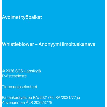
Avoi­met työ­pai­kat
Whist­leb­lo­wer – Ano­nyy­mi il­moi­tus­ka­na­va
© 2026 SOS-Lapsikylä
Evästeseloste
Tietosuojaselosteet
Rahankeräyslupa RA/2021/76, RA/2021/77 ja
Ahvenanmaa ÅLR 2026/3779