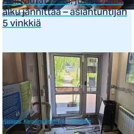
Näin au­tat las­ta, jo­ta kou­lun
al­ku jän­nit­tää – asian­tun­ti­jan
04.08.2026
5 vink­kiä
Hätäapu,
Kansainvälinen työ,
Tiedotteet