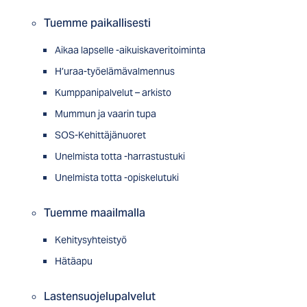
Tuemme paikallisesti
Aikaa lapselle -aikuiskaveritoiminta
H’uraa-työelämävalmennus
Kumppanipalvelut – arkisto
Mummun ja vaarin tupa
SOS-Kehittäjänuoret
Unelmista totta -harrastustuki
Unelmista totta -opiskelutuki
Tuemme maailmalla
Kehitysyhteistyö
Hätäapu
Lastensuojelupalvelut