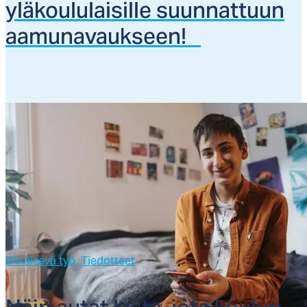
ylä­kou­lu­lai­sil­le suun­nat­tuun
aa­mu­na­vauk­seen!
Ehkäisevä työ,
Tiedotteet