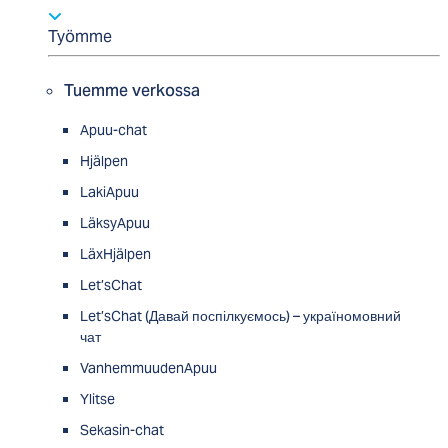
Työmme
Tuemme verkossa
Apuu-chat
Hjälpen
LakiApuu
LäksyApuu
LäxHjälpen
Let’sChat
Let’sChat (Давай поспілкуємось) – україномовний
чат
VanhemmuudenApuu
Ylitse
Sekasin-chat