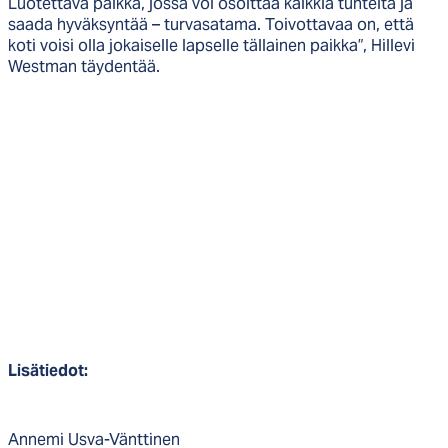
Luotettava paikka, jossa voi osoittaa kaikkia tunteita ja
saada hyväksyntää – turvasatama. Toivottavaa on, että
koti voisi olla jokaiselle lapselle tällainen paikka”, Hillevi
Westman täydentää.
Lisätiedot:
Annemi Usva-Vänttinen