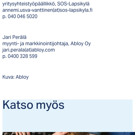
yritysyhteistyöpäällikkö, SOS-Lapsikylä
annemi.usva-vanttinen(at)sos-lapsikyla.fi
p. 040 046 5020
Jari Perälä
myynti- ja markkinointijohtaja, Abloy Oy
jari.perala(at)abloy.com
p. 0400 328 599
Kuva: Abloy
Kat­so myös