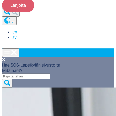
Lahjoita
FI
en
sv
Hae SOS-Lapsikylän sivustolta
Mitä haet?
Mitä
haet?