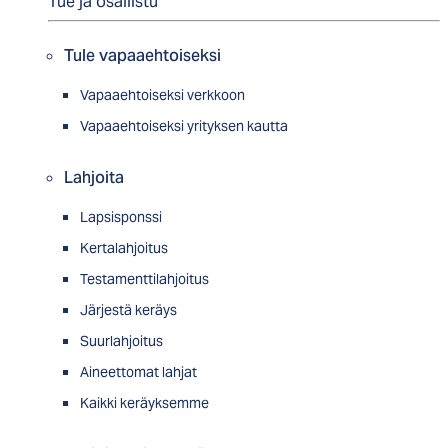
Tue ja osallistu
Tule vapaaehtoiseksi
Vapaaehtoiseksi verkkoon
Vapaaehtoiseksi yrityksen kautta
Lahjoita
Lapsisponssi
Kertalahjoitus
Testamenttilahjoitus
Järjestä keräys
Suurlahjoitus
Aineettomat lahjat
Kaikki keräyksemme