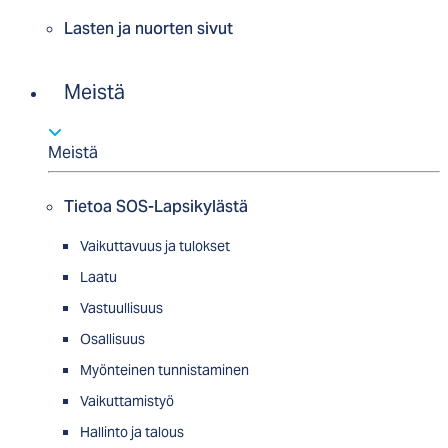
Lasten ja nuorten sivut
Meistä
Meistä
Tietoa SOS-Lapsikylästä
Vaikuttavuus ja tulokset
Laatu
Vastuullisuus
Osallisuus
Myön­tei­nen tun­nis­ta­minen
Vaikuttamistyö
Hallinto ja talous