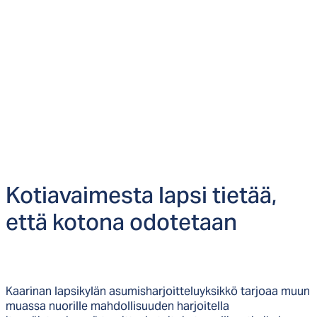
Ko­tia­vai­mes­ta lap­si tie­tää,
et­tä ko­to­na odo­te­taan
Kaarinan lapsikylän asumisharjoitteluyksikkö tarjoaa muun
muassa nuorille mahdollisuuden harjoitella