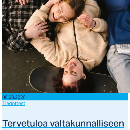
06.08.2026
Tiedotteet
Ter­ve­tu­loa val­ta­kun­nal­li­seen