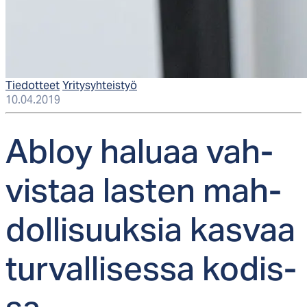
Tiedotteet
Yritysyhteistyö
10.04.2019
Ab­loy ha­luaa vah­
vis­taa las­ten mah­
dol­li­suuk­sia kas­vaa
tur­val­li­ses­sa ko­dis­