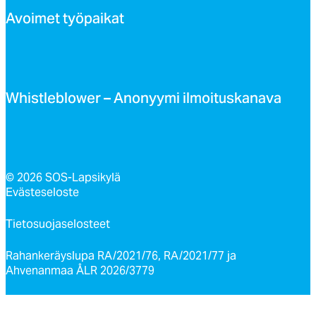
Avoi­met työ­pai­kat
Whist­leb­lo­wer – Ano­nyy­mi il­moi­tus­ka­na­va
© 2026 SOS-Lapsikylä
Evästeseloste
Tietosuojaselosteet
Rahankeräyslupa RA/2021/76, RA/2021/77 ja
Ahvenanmaa ÅLR 2026/3779