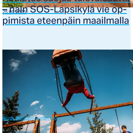
– näin SOS-Lap­si­ky­lä vie op­
25.09.2025
pi­mis­ta eteen­päin maail­mal­la
Blogi,
Kansainvälinen työ