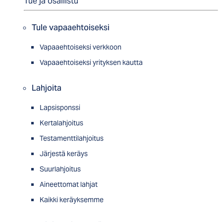
Tue ja osallistu
Tule vapaaehtoiseksi
Vapaaehtoiseksi verkkoon
Vapaaehtoiseksi yrityksen kautta
Lahjoita
Lapsisponssi
Kertalahjoitus
Testamenttilahjoitus
Järjestä keräys
Suurlahjoitus
Aineettomat lahjat
Kaikki keräyksemme