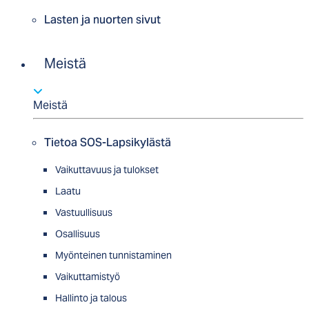
Lasten ja nuorten sivut
Meistä
Meistä
Tietoa SOS-Lapsikylästä
Vaikuttavuus ja tulokset
Laatu
Vastuullisuus
Osallisuus
Myön­tei­nen tun­nis­ta­minen
Vaikuttamistyö
Hallinto ja talous