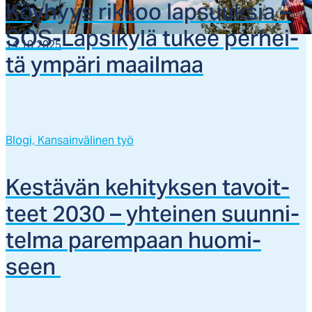
Köy­hyys rik­koo lap­suuk­sia –
SOS-Lap­si­ky­lä tu­kee per­hei­
14.10.2025
tä ym­pä­ri maail­maa
Blogi,
Kansainvälinen työ
Kes­tä­vän ke­hi­tyk­sen ta­voit­
teet 2030 – yh­tei­nen suun­ni­
tel­ma pa­rem­paan huo­mi­
seen