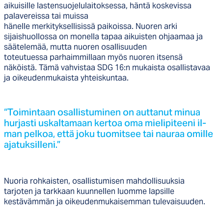
aikuisille lastensuojelulaitoksessa, häntä koskevissa
palavereissa tai muissa
hänelle merkityksellisissä paikoissa. Nuoren arki
sijaishuollossa on monella tapaa aikuisten ohjaamaa ja
säätelemää, mutta nuoren osallisuuden
toteutuessa parhaimmillaan myös nuoren itsensä
näköistä. Tämä vahvistaa SDG 16:n mukaista osallistavaa
ja oikeudenmukaista yhteiskuntaa.
“Toi­min­taan osal­lis­tu­mi­nen on aut­ta­nut mi­nua
hur­jas­ti us­kal­ta­maan ker­toa oma mie­li­pi­tee­ni il­
man pel­koa, et­tä jo­ku tuo­mit­see tai nau­raa omil­le
aja­tuk­sil­le­ni.”
Nuoria rohkaisten, osallistumisen mahdollisuuksia
tarjoten ja tarkkaan kuunnellen luomme lapsille
kestävämmän ja oikeudenmukaisemman tulevaisuuden.