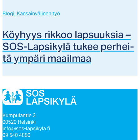
Blogi,
Kansainvälinen työ
Köy­hyys rik­koo lap­suuk­sia –
SOS-Lap­si­ky­lä tu­kee per­hei­
tä ym­pä­ri maail­maa
Kumpulantie 3
00520 Helsinki
info@sos-lapsikyla.fi
09 540 4880