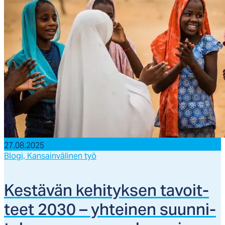
27.08.2025
Blogi,
Kansainvälinen työ
Kes­tä­vän ke­hi­tyk­sen ta­voit­
teet 2030 – yh­tei­nen suun­ni­