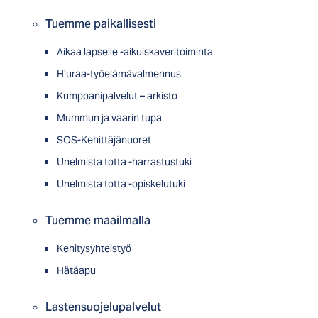
Tuemme paikallisesti
Aikaa lapselle -aikuiskaveritoiminta
H’uraa-työelämävalmennus
Kumppanipalvelut – arkisto
Mummun ja vaarin tupa
SOS-Kehittäjänuoret
Unelmista totta -harrastustuki
Unelmista totta -opiskelutuki
Tuemme maailmalla
Kehitysyhteistyö
Hätäapu
Lastensuojelupalvelut