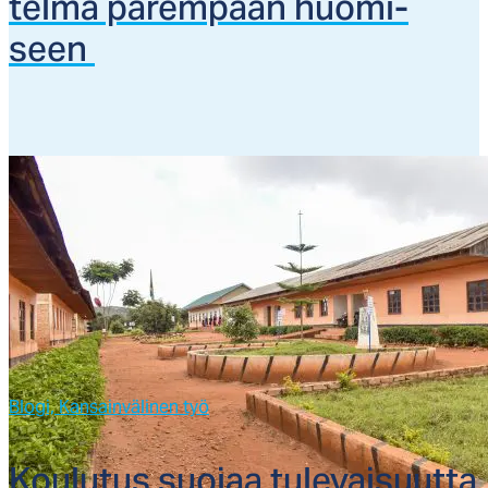
tel­ma pa­rem­paan huo­mi­
seen
Blogi,
Kansainvälinen työ
Kou­lu­tus suo­jaa tu­le­vai­suut­ta