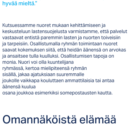
hy­vää miel­tä.”
Kutsuessamme nuoret mukaan kehittämiseen ja
keskusteluun lastensuojelusta varmistamme, että palvelut
vastaavat entistä paremmin lasten ja nuorten toiveisiin
ja tarpeisiin. Osallistumalla ryhmän toimintaan nuoret
saavat kokemuksen siitä, että heidän äänensä on arvokas
ja ansaitsee tulla kuulluksi. Osallistumisen tapoja on
monia. Nuori voi olla kuuntelijana
ryhmässä, kertoa mielipiteensä ryhmän
sisällä, jakaa ajatuksiaan suuremmalle
joukolle vaikkapa kouluttaen ammattilaisia tai antaa
äänensä kuulua
osana joukkoa esimerkiksi somepostausten kautta.
Oman­nä­köis­tä elä­mää