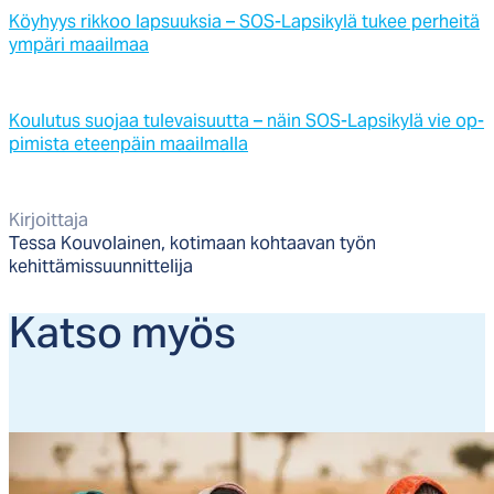
Köy­hyys rik­koo lap­suuk­sia – SOS-Lap­si­ky­lä tu­kee per­hei­tä
ym­pä­ri maail­maa
Kou­lu­tus suo­jaa tu­le­vai­suut­ta – näin SOS-Lap­si­ky­lä vie op­
pi­mis­ta eteen­päin maail­mal­la
Kirjoittaja
Tessa Kouvolainen, kotimaan kohtaavan työn
kehittämissuunnittelija
Kat­so myös