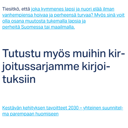
Tiesitkö, että
joka kymmenes lapsi ja nuori elää ilman
vanhempiensa hoivaa ja perheensä turvaa? Myös sinä voit
olla osana muutosta tukemalla lapsia ja
perheitä Suomessa tai maailmalla.
Tu­tus­tu myös mui­hin kir­
joi­tus­sar­jam­me kir­joi­
tuk­siin
Kes­tä­vän ke­hi­tyk­sen ta­voit­teet 2030 – yh­tei­nen suun­ni­tel­
ma pa­rem­paan huo­mi­seen