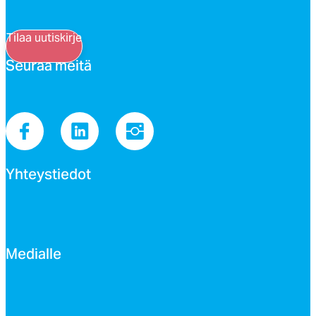
Tilaa uutiskirje
Seu­raa mei­tä
Yh­teys­tie­dot
Me­dial­le