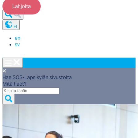
Lahjoita
FI
en
sv
Hae SOS-Lapsikylän sivustolta
Mitä haet?
Mitä
haet?