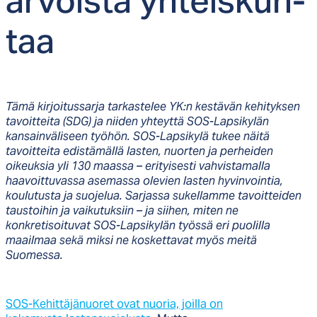
ar­vois­ta yh­teis­kun­
taa
Tämä kirjoitussarja tarkastelee YK:n kestävän kehityksen
tavoitteita (SDG) ja niiden yhteyttä SOS-Lapsikylän
kansainväliseen työhön. SOS-Lapsikylä tukee näitä
tavoitteita edistämällä lasten, nuorten ja perheiden
oikeuksia yli 130 maassa – erityisesti vahvistamalla
haavoittuvassa asemassa olevien lasten hyvinvointia,
koulutusta ja suojelua. Sarjassa sukellamme tavoitteiden
taustoihin ja vaikutuksiin – ja siihen, miten ne
konkretisoituvat SOS-Lapsikylän työssä eri puolilla
maailmaa sekä miksi ne koskettavat myös meitä
Suomessa.
SOS-Kehittäjänuoret ovat nuoria, joilla on