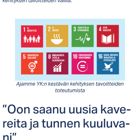
kehityksen tavoitteiden välillä.
Ajam­me YK:n kes­tä­vän ke­hi­tyk­sen ta­voit­tei­den
to­teu­tu­mis­ta
”Oon saa­nu uu­sia ka­ve­
rei­ta ja tun­nen kuu­lu­va­
ni”