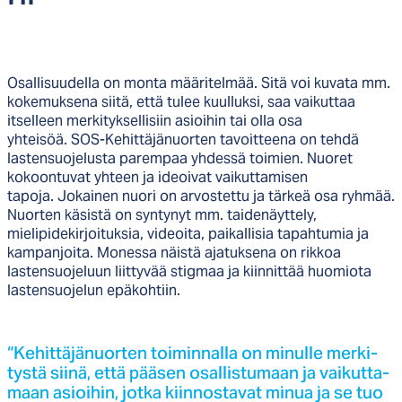
Osallisuudella on monta määritelmää. Sitä voi kuvata mm.
kokemuksena siitä, että tulee kuulluksi, saa vaikuttaa
itselleen merkityksellisiin asioihin tai olla osa
yhteisöä. SOS-Kehittäjänuorten tavoitteena on tehdä
lastensuojelusta parempaa yhdessä toimien. Nuoret
kokoontuvat yhteen ja ideoivat vaikuttamisen
tapoja. Jokainen nuori on arvostettu ja tärkeä osa ryhmää.
Nuorten käsistä on syntynyt mm. taidenäyttely,
mielipidekirjoituksia, videoita, paikallisia tapahtumia ja
kampanjoita. Monessa näistä ajatuksena on rikkoa
lastensuojeluun liittyvää stigmaa ja kiinnittää huomiota
lastensuojelun epäkohtiin.
“Ke­hit­tä­jä­nuor­ten toi­min­nal­la on mi­nul­le mer­ki­
tys­tä sii­nä, et­tä pää­sen osal­lis­tu­maan ja vai­kut­ta­
maan asioi­hin, jot­ka kiin­nos­ta­vat mi­nua ja se tuo