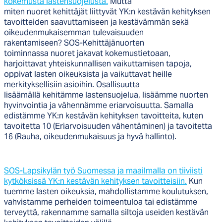
kokemusta lastensuojelusta.
Mutta
miten nuoret kehittäjät liittyvät YK:n kestävän kehityksen
tavoitteiden saavuttamiseen ja kestävämmän sekä
oikeudenmukaisemman tulevaisuuden
rakentamiseen? SOS-Kehittäjänuorten
toiminnassa nuoret jakavat kokemustietoaan,
harjoittavat yhteiskunnallisen vaikuttamisen tapoja,
oppivat lasten oikeuksista ja vaikuttavat heille
merkityksellisiin asioihin. Osallisuutta
lisäämällä kehitämme lastensuojelua, lisäämme nuorten
hyvinvointia ja vähennämme eriarvoisuutta. Samalla
edistämme YK:n kestävän kehityksen tavoitteita, kuten
tavoitetta 10 (Eriarvoisuuden vähentäminen) ja tavoitetta
16 (Rauha, oikeudenmukaisuus ja hyvä hallinto).
SOS-Lapsikylän työ Suomessa ja maailmalla on tiiviisti
kytköksissä YK:n kestävän kehityksen tavoitteisiin.
Kun
tuemme lasten oikeuksia, mahdollistamme koulutuksen,
vahvistamme perheiden toimeentuloa tai edistämme
terveyttä, rakennamme samalla siltoja useiden kestävän