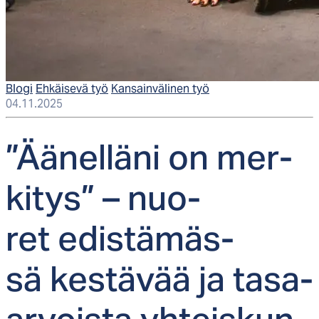
Blogi
Ehkäisevä työ
Kansainvälinen työ
04.11.2025
”Ää­nel­lä­ni on mer­
ki­tys” – nuo­
ret edis­tä­mäs­
sä kes­tä­vää ja ta­sa-