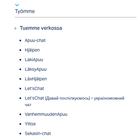
Työmme
Tuemme verkossa
Apuu-chat
Hjälpen
LakiApuu
LäksyApuu
LäxHjälpen
Let’sChat
Let’sChat (Давай поспілкуємось) – україномовний
чат
VanhemmuudenApuu
Ylitse
Sekasin-chat