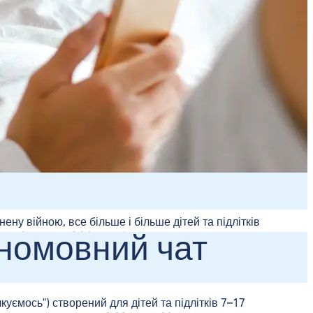
ену війною, все більше і більше дітей та підлітків
аїномовний чат
et’sChat» від SOS-Lapsikylä. Зараз багато хто
ватися до нового повсякденного життя серед
сті.
лкуємось”) створений для дітей та підлітків 7–17