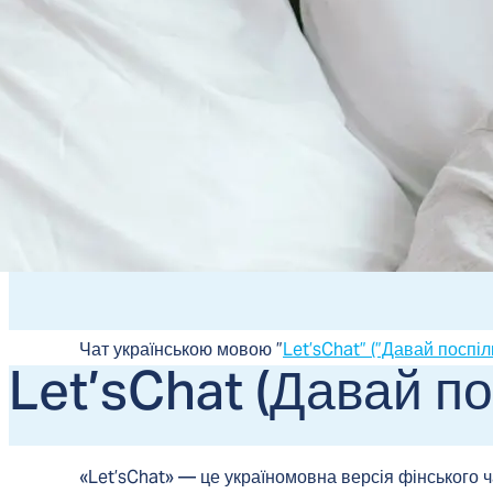
Підтримк
Чат українською мовою ”
Let’sChat” (”Давай поспіл
Let’sC­hat (Давай п
пропонує дітям та молоді можливість анонімно та
нашими спеціалістами про свої переживання, пр
повсякденні теми.
«Let’sChat» — це україномовна версія фінського ч