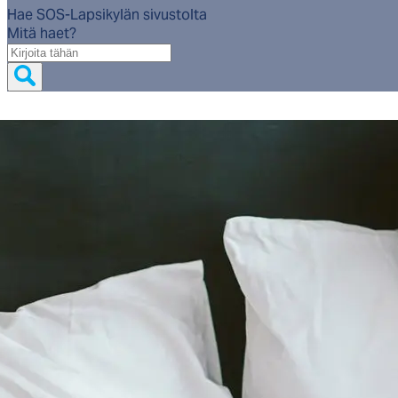
Hae SOS-Lapsikylän sivustolta
Mitä haet?
Mitä
haet?
Etusivu
/
Työmme
/
Tuemme verkossa
/
Let’sChat (Давай по