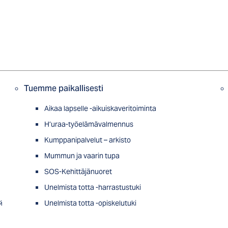
Tuemme paikallisesti
Aikaa lapselle -aikuiskaveritoiminta
H’uraa-työelämävalmennus
Kumppanipalvelut – arkisto
Mummun ja vaarin tupa
SOS-Kehittäjänuoret
Unelmista totta -harrastustuki
й
Unelmista totta -opiskelutuki