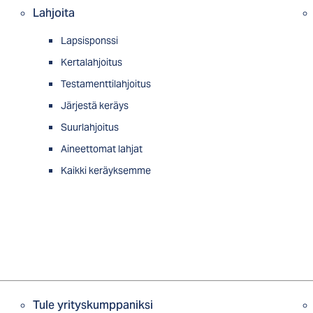
Lahjoita
Lapsisponssi
Kertalahjoitus
Testamenttilahjoitus
Järjestä keräys
Suurlahjoitus
Aineettomat lahjat
Kaikki keräyksemme
Tule yrityskumppaniksi