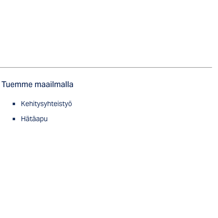
Tuemme maailmalla
Kehitysyhteistyö
Hätäapu