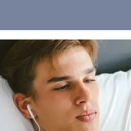
спілкуємось) – україномовний чат