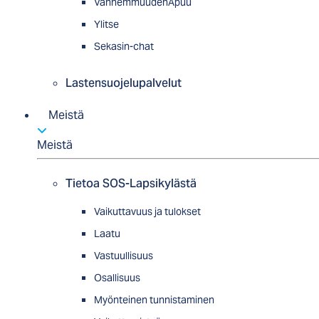
VanhemmuudenApuu
Ylitse
Sekasin-chat
Lastensuojelupalvelut
Meistä
Meistä
Tietoa SOS-Lapsikylästä
Vaikuttavuus ja tulokset
Laatu
Vastuullisuus
Osallisuus
Myön­tei­nen tun­nis­ta­minen