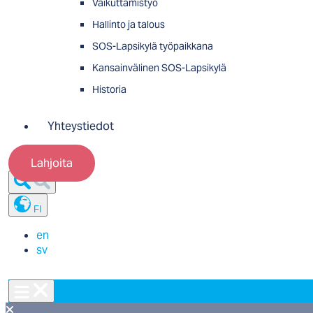
Vaikuttamistyö
Hallinto ja talous
SOS-Lapsikylä työpaikkana
Kansainvälinen SOS-Lapsikylä
Historia
Yhteystiedot
Lahjoita
FI
en
sv