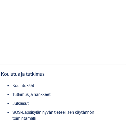
Koulutus ja tutkimus
Koulutukset
Tutkimus ja hankkeet
Julkaisut
SOS-Lapsikylän hyvän tieteellisen käytännön
toimintamalli