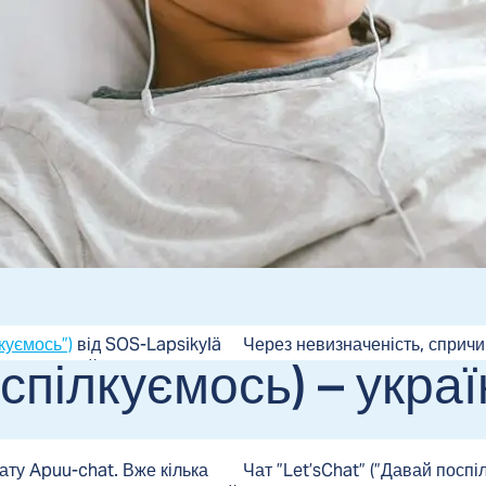
а для дітей українською мовою
куємось”)
від SOS-Lapsikylä
Через невизначеність, спричин
оспілкуємось) – укр
 конфіденційно поговорити з
звертаються до послуг чату «L
облеми або обговорити
шукає підтримки, щоб адапту
страху, тривоги та невпевнено
ату Apuu-chat. Вже кілька
Чат ”Let’sChat” (”Давай поспі