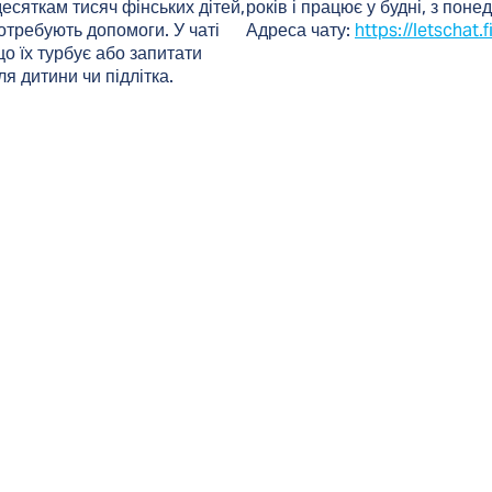
есяткам тисяч фінських дітей,
років і працює у будні, з понед
потребують допомоги. У чаті
Адреса чату:
https://letschat.fi
що їх турбує або запитати
я дитини чи підлітка.