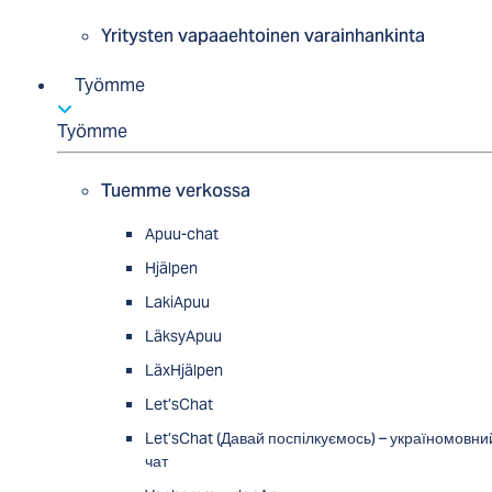
Yritysten vapaaehtoinen varainhankinta
Työmme
Työmme
Tuemme verkossa
Apuu-chat
Hjälpen
LakiApuu
LäksyApuu
LäxHjälpen
Let’sChat
Let’sChat (Давай поспілкуємось) – україномовни
чат